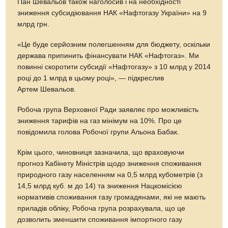
Пан Шевальов також наголосив і на необхідності
зниження субсидіювання НАК «Нафтогазу України» на 9
млрд грн.
«Це буде серйозним полегшенням для бюджету, оскільки
держава припинить фінансувати НАК «Нафтогаз». Ми
повинні скоротити субсидії «Нафтогазу» з 10 млрд у 2014
році до 1 млрд в цьому році», — підкреслив
Артем Шевальов.
Робоча група Верховної Ради заявляє про можливість
зниження тарифів на газ мінімум на 10%. Про це
повідомила голова Робочої групи Альона Бабак.
Крім цього, чиновниця зазначила, що враховуючи
прогноз Кабінету Міністрів щодо зниження споживання
природного газу населенням на 0,5 млрд кубометрів (з
14,5 млрд куб. м до 14) та зниження Нацкомісією
нормативів споживання газу громадянами, які не мають
приладів обліку, Робоча група розрахувала, що це
дозволить зменшити споживання імпортного газу