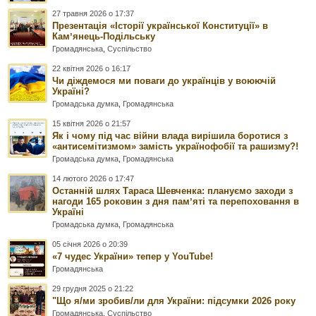
27 травня 2026 о 17:37
Презентація «Історії української Конституції» в
Камʼянець-Подільську
Громадянська
,
Суспільство
22 квітня 2026 о 16:17
Чи діждемося ми поваги до українців у воюючій
Україні?
Громадська думка
,
Громадянська
15 квітня 2026 о 21:57
Як і чому під час війни влада вирішила боротися з
«антисемітизмом» замість українофобії та рашизму?!
Громадська думка
,
Громадянська
14 лютого 2026 о 17:47
Останній шлях Тараса Шевченка: плануємо заходи з
нагоди 165 роковин з дня памʼяті та перепоховання в
Україні
Громадська думка
,
Громадянська
05 січня 2026 о 20:39
«7 чудес України» тепер у YouTube!
Громадянська
29 грудня 2025 о 21:22
"Що я/ми зробив/ли для України: підсумки 2026 року
Громадянська
,
Суспільство