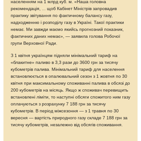
населенням на 1 млрд куб. м. «Наша головна
рекомендація, ... щоб Кабінет Міністрів запровадив
практику звітування по фактичному балансу газу,
надходженню і розподілу газу в Україні. Такої практики
немає. Ми завжди маємо якийсь прогнозний показник,
фактичних даних немає», — заявила голова Робочої
групи Верховної Ради.
З 1 квітня українцям підняли мінімальний тариф на
«блакитне» паливо в 3,3 рази до 3600 грн за тисячу
кубометрів палива. Мінімальний тариф для населення
встановлюється в опалювальний сезон з 1 жовтня по 30
квітня при максимальному споживанні палива в обсязі до
200 кубометрів на місяць. Якщо ж споживач перевищить
встановлені ліміти, то наступні обсяги спожитого ним газу
оплачуються з розрахунку 7 188 грн за тисячу
кубометрів. В період міжсезоння — з 1 травня по 30
вересня — вартість природного газу складе 7 188 грн за
тисячу кубометрів, незалежно від обсягів споживання.