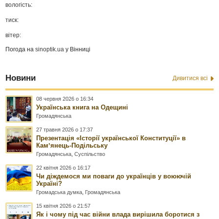
вологість:
тиск:
вітер:
Погода на
sinoptik.ua
у Вінниці
Новини
Дивитися всі
08 червня 2026 о 16:34
Українська книга на Одещині
Громадянська
27 травня 2026 о 17:37
Презентація «Історії української Конституції» в
Камʼянець-Подільську
Громадянська
,
Суспільство
22 квітня 2026 о 16:17
Чи діждемося ми поваги до українців у воюючій
Україні?
Громадська думка
,
Громадянська
15 квітня 2026 о 21:57
Як і чому під час війни влада вирішила боротися з