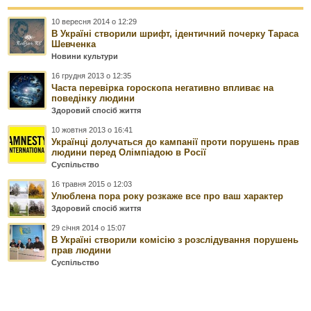
10 вересня 2014 о 12:29
В Україні створили шрифт, ідентичний почерку Тараса
Шевченка
Новини культури
16 грудня 2013 о 12:35
Часта перевірка гороскопа негативно впливає на
поведінку людини
Здоровий спосіб життя
10 жовтня 2013 о 16:41
Українці долучаться до кампанії проти порушень прав
людини перед Олімпіадою в Росії
Суспільство
16 травня 2015 о 12:03
Улюблена пора року розкаже все про ваш характер
Здоровий спосіб життя
29 січня 2014 о 15:07
В Україні створили комісію з розслідування порушень
прав людини
Суспільство