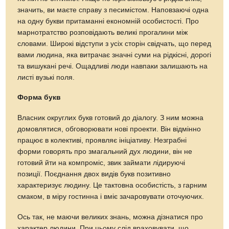
значить, ви маєте справу з песимістом. Наповзаючі одна
на одну букви притаманні економній особистості. Про
марнотратство розповідають великі прогалини між
словами. Широкі відступи з усіх сторін свідчать, що перед
вами людина, яка витрачає значні суми на рідкісні, дорогі
та вишукані речі. Ощадливі люди навпаки залишають на
листі вузькі поля.
Форма букв
Власник округлих букв готовий до діалогу. З ним можна
домовлятися, обговорювати нові проекти. Він відмінно
працює в колективі, проявляє ініціативу. Незграбні
форми говорять про змагальний дух людини, він не
готовий йти на компроміс, звик займати лідируючі
позиції. Поєднання двох видів букв позитивно
характеризує людину. Це тактовна особистість, з гарним
смаком, в міру гостинна і вміє зачаровувати оточуючих.
Ось так, не маючи великих знань, можна дізнатися про
характер людини. При цьому слід враховувати, що