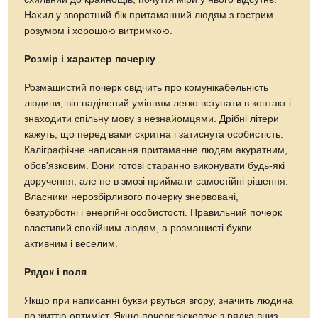
Нахил у зворотний бік притаманний людям з гострим
розумом і хорошою витримкою.
Розмір і характер почерку
Розмашистий почерк свідчить про комунікабельність
людини, він наділений умінням легко вступати в контакт і
знаходити спільну мову з незнайомцями. Дрібні літери
кажуть, що перед вами скритна і затиснута особистість.
Каліграфічне написання притаманне людям акуратним,
обов'язковим. Вони готові старанно виконувати будь-які
доручення, але не в змозі приймати самостійні рішення.
Власники нерозбірливого почерку знервовані,
безтурботні і енергійні особистості. Правильний почерк
властивий спокійним людям, а розмашисті букви —
активним і веселим.
Рядок і поля
Якщо при написанні букви рвуться вгору, значить людина
по життю оптиміст. Якщо почерк зісковзує з рядка вниз,