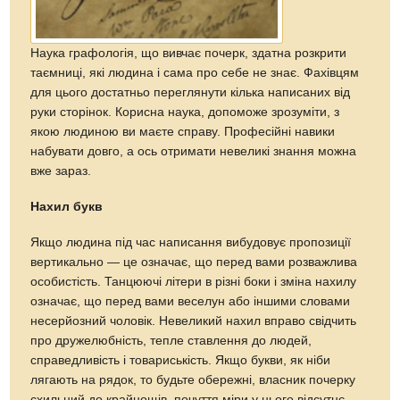
Наука графологія, що вивчає почерк, здатна розкрити
таємниці, які людина і сама про себе не знає. Фахівцям
для цього достатньо переглянути кілька написаних від
руки сторінок. Корисна наука, допоможе зрозуміти, з
якою людиною ви маєте справу. Професійні навики
набувати довго, а ось отримати невеликі знання можна
вже зараз.
Нахил букв
Якщо людина під час написання вибудовує пропозиції
вертикально — це означає, що перед вами розважлива
особистість. Танцюючі літери в різні боки і зміна нахилу
означає, що перед вами веселун або іншими словами
несерйозний чоловік. Невеликий нахил вправо свідчить
про дружелюбність, тепле ставлення до людей,
справедливість і товариськість. Якщо букви, як ніби
лягають на рядок, то будьте обережні, власник почерку
схильний до крайнощів, почуття міри у нього відсутнє.