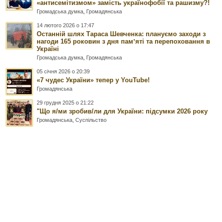
«антисемітизмом» замість українофобії та рашизму?!
Громадська думка
,
Громадянська
14 лютого 2026 о 17:47
Останній шлях Тараса Шевченка: плануємо заходи з
нагоди 165 роковин з дня памʼяті та перепоховання в
Україні
Громадська думка
,
Громадянська
05 січня 2026 о 20:39
«7 чудес України» тепер у YouTube!
Громадянська
29 грудня 2025 о 21:22
"Що я/ми зробив/ли для України: підсумки 2026 року
Громадянська
,
Суспільство