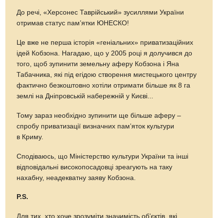
До речі, «Херсонес Таврійський» зусиллями України
отримав статус пам’ятки ЮНЕСКО!
Це вже не перша історія «геніальних» приватизаційних
ідей Кобзона. Нагадаю, що у 2005 році я долучився до
того, щоб зупинити земельну аферу Кобзона і Яна
Табачника, які під егідою створення мистецького центру
фактично безкоштовно хотіли отримати більше як 8 га
землі на Дніпровській набережній у Києві...
Тому зараз необхідно зупинити ще більше аферу –
спробу приватизації визначних пам’яток культури
в Криму.
Сподіваюсь, що Міністерство культури України та інші
відповідальні високопосадовці зреагують на таку
нахабну, неадекватну заяву Кобзона.
P.S.
Для тих, хто хоче зрозуміти значимість об’єктів, які