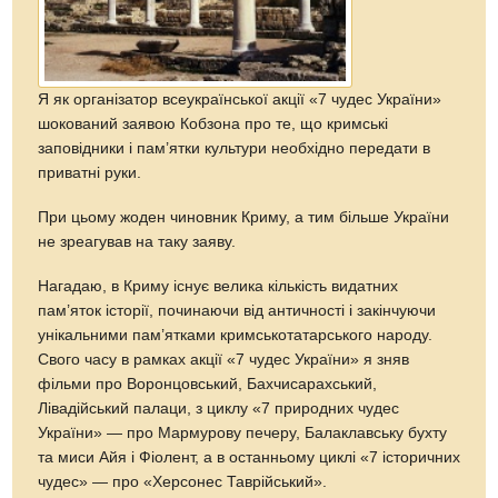
Я як організатор всеукраїнської акції «7 чудес України»
шокований заявою Кобзона про те, що кримські
заповідники і пам’ятки культури необхідно передати в
приватні руки.
При цьому жоден чиновник Криму, а тим більше України
не зреагував на таку заяву.
Нагадаю, в Криму існує велика кількість видатних
пам’яток історії, починаючи від античності і закінчуючи
унікальними пам’ятками кримськотатарського народу.
Свого часу в рамках акції «7 чудес України» я зняв
фільми про Воронцовський, Бахчисарахський,
Лівадійський палаци, з циклу «7 природних чудес
України» — про Мармурову печеру, Балаклавську бухту
та миси Айя і Фіолент, а в останньому циклі «7 історичних
чудес» — про «Херсонес Таврійський».