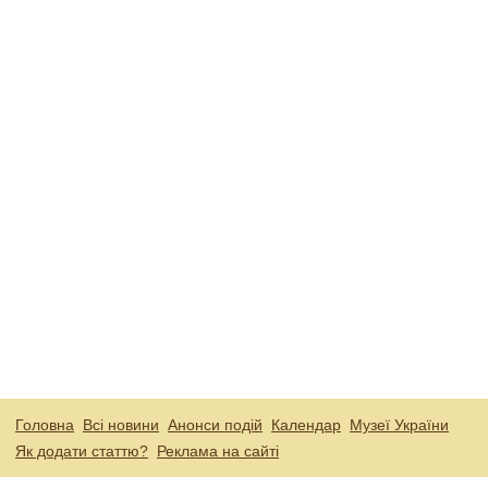
Головна
Всі новини
Анонси подій
Календар
Музеї України
Як додати статтю?
Реклама на сайті