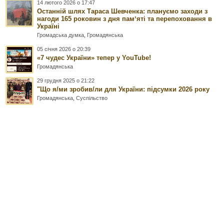
14 лютого 2026 о 17:47
Останній шлях Тараса Шевченка: плануємо заходи з
нагоди 165 роковин з дня памʼяті та перепоховання в
Україні
Громадська думка
,
Громадянська
05 січня 2026 о 20:39
«7 чудес України» тепер у YouTube!
Громадянська
29 грудня 2025 о 21:22
"Що я/ми зробив/ли для України: підсумки 2026 року
Громадянська
,
Суспільство