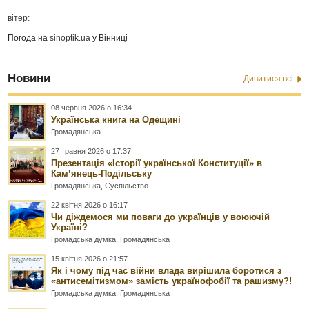
вітер:
Погода на
sinoptik.ua
у Вінниці
Новини
Дивитися всі
08 червня 2026 о 16:34
Українська книга на Одещині
Громадянська
27 травня 2026 о 17:37
Презентація «Історії української Конституції» в
Камʼянець-Подільську
Громадянська
,
Суспільство
22 квітня 2026 о 16:17
Чи діждемося ми поваги до українців у воюючій
Україні?
Громадська думка
,
Громадянська
15 квітня 2026 о 21:57
Як і чому під час війни влада вирішила боротися з
«антисемітизмом» замість українофобії та рашизму?!
Громадська думка
,
Громадянська