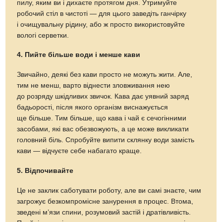
пилу, яким ви і дихаєте протягом дня. Утримуйте
робочий стіл в чистоті — для цього заведіть ганчірку
і очищувальну рідину, або ж просто використовуйте
вологі серветки.
4. Пийте більше води і менше кави
Звичайно, деякі без кави просто не можуть жити. Але,
тим не менш, варто віднести зловживання нею
до розряду шкідливих звичок. Кава дає уявний заряд
бадьорості, після якого організм виснажується
ще більше. Тим більше, що кава і чай є сечогінними
засобами, які вас обезвожують, а це може викликати
головний біль. Спробуйте випити склянку води замість
кави — відчуєте себе набагато краще.
5. Відпочивайте
Це не заклик саботувати роботу, але ви самі знаєте, чим
загрожує безкомпромісне занурення в процес. Втома,
зведені м’язи спини, розумовий застій і дратівливість.