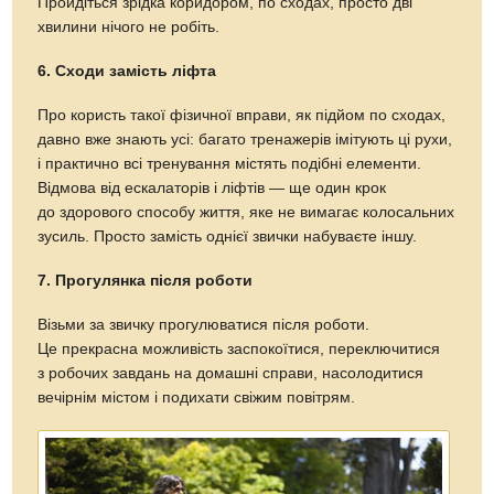
Пройдіться зрідка коридором, по сходах, просто дві
хвилини нічого не робіть.
6. Сходи замість ліфта
Про користь такої фізичної вправи, як підйом по сходах,
давно вже знають усі: багато тренажерів імітують ці рухи,
і практично всі тренування містять подібні елементи.
Відмова від ескалаторів і ліфтів — ще один крок
до здорового способу життя, яке не вимагає колосальних
зусиль. Просто замість однієї звички набуваєте іншу.
7. Прогулянка після роботи
Візьми за звичку прогулюватися після роботи.
Це прекрасна можливість заспокоїтися, переключитися
з робочих завдань на домашні справи, насолодитися
вечірнім містом і подихати свіжим повітрям.