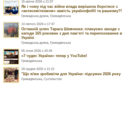
15 квітня 2026 о 21:57
Як і чому під час війни влада вирішила боротися з
«антисемітизмом» замість українофобії та рашизму?!
Громадська думка
,
Громадянська
14 лютого 2026 о 17:47
Останній шлях Тараса Шевченка: плануємо заходи з
нагоди 165 роковин з дня памʼяті та перепоховання в
Україні
Громадська думка
,
Громадянська
05 січня 2026 о 20:39
«7 чудес України» тепер у YouTube!
Громадянська
29 грудня 2025 о 21:22
"Що я/ми зробив/ли для України: підсумки 2026 року
Громадянська
,
Суспільство