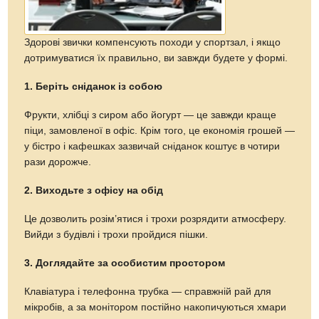
Здорові звички компенсують походи у спортзал, і якщо
дотримуватися їх правильно, ви завжди будете у формі.
1. Беріть сніданок із собою
Фрукти, хлібці з сиром або йогурт — це завжди краще
піци, замовленої в офіс. Крім того, це економія грошей —
у бістро і кафешках зазвичай сніданок коштує в чотири
рази дорожче.
2. Виходьте з офісу на обід
Це дозволить розім’ятися і трохи розрядити атмосферу.
Вийди з будівлі і трохи пройдися пішки.
3. Доглядайте за особистим простором
Клавіатура і телефонна трубка — справжній рай для
мікробів, а за монітором постійно накопичуються хмари