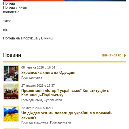
Погода
Погода у
Києві
вологість:
тиск:
вітер:
Погода на
sinoptik.ua
у Вінниці
Новини
Дивитися всі
08 червня 2026 о 16:34
Українська книга на Одещині
Громадянська
27 травня 2026 о 17:37
Презентація «Історії української Конституції» в
Камʼянець-Подільську
Громадянська
,
Суспільство
22 квітня 2026 о 16:17
Чи діждемося ми поваги до українців у воюючій
Україні?
Громадська думка
,
Громадянська