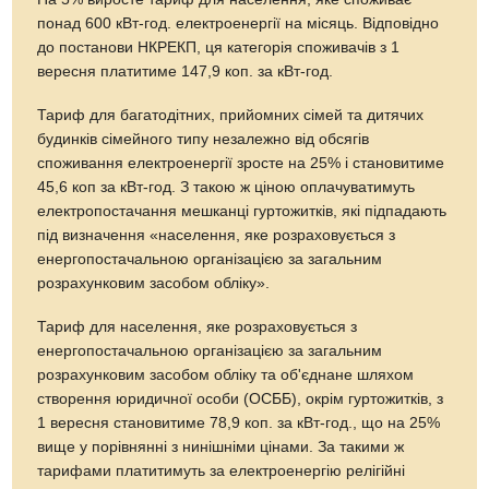
понад 600 кВт-год. електроенергії на місяць. Відповідно
до постанови НКРЕКП, ця категорія споживачів з 1
вересня платитиме 147,9 коп. за кВт-год.
Тариф для багатодітних, прийомних сімей та дитячих
будинків сімейного типу незалежно від обсягів
споживання електроенергії зросте на 25% і становитиме
45,6 коп за кВт-год. З такою ж ціною оплачуватимуть
електропостачання мешканці гуртожитків, які підпадають
під визначення «населення, яке розраховується з
енергопостачальною організацією за загальним
розрахунковим засобом обліку».
Тариф для населення, яке розраховується з
енергопостачальною організацією за загальним
розрахунковим засобом обліку та об'єднане шляхом
створення юридичної особи (ОСББ), окрім гуртожитків, з
1 вересня становитиме 78,9 коп. за кВт-год., що на 25%
вище у порівнянні з нинішніми цінами. За такими ж
тарифами платитимуть за електроенергію релігійні