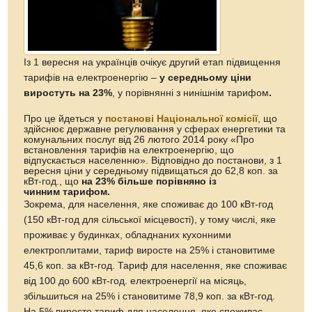
Із 1 вересня на українців очікує другий етап підвищення
тарифів на електроенергію –
у середньому ціни
виростуть на 23%
, у порівнянні з нинішнім тарифом
.
Про це йдеться у
постанові Національної комісії
, що
здійснює державне регулювання у сферах енергетики та
комунальних послуг від 26 лютого 2014 року «Про
встановлення тарифів на електроенергію, що
відпускається населенню». Відповідно до постанови, з 1
вересня ціни у середньому підвищаться до 62,8 коп. за
кВт-год., що
на 23% більше порівняно із
чинним тарифом.
Зокрема, для населення, яке споживає до 100 кВт-год
(150 кВт-год для сільської місцевості), у тому числі, яке
проживає у будинках, обладнаних кухонними
електроплитами, тариф виросте на 25% і становитиме
45,6 коп. за кВт-год. Тариф для населення, яке споживає
від 100 до 600 кВт-год. електроенергії на місяць,
збільшиться на 25% і становитиме 78,9 коп. за кВт-год.
На 5% виросте тариф для населення, яке споживає