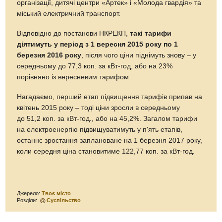
організації, дитячі центри «Артек» і «Молода гвардія» та
міський електричний транспорт.
Відповідно до постанови НКРЕКП,
такі тарифи
діятимуть у період з 1 вересня 2015 року по 1
березня 2016 року
, після чого ціни піднімуть знову – у
середньому до 77,3 коп. за кВт-год, або на 23%
порівняно із вересневим тарифом.
Нагадаємо, перший етап підвищення тарифів припав на
квітень 2015 року – тоді ціни зросли в середньому
до 51,2 коп. за кВт-год., або на 45,2%. Загалом тарифи
на електроенергію підвищуватимуть у п'ять етапів,
останнє зростання заплановане на 1 березня 2017 року,
коли середня ціна становитиме 122,77 коп. за кВт-год.
Джерело:
Твоє місто
Розділи:
Суспільство