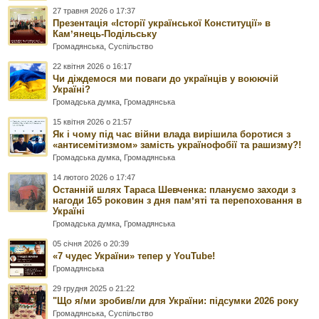
27 травня 2026 о 17:37
Презентація «Історії української Конституції» в
Камʼянець-Подільську
Громадянська
,
Суспільство
22 квітня 2026 о 16:17
Чи діждемося ми поваги до українців у воюючій
Україні?
Громадська думка
,
Громадянська
15 квітня 2026 о 21:57
Як і чому під час війни влада вирішила боротися з
«антисемітизмом» замість українофобії та рашизму?!
Громадська думка
,
Громадянська
14 лютого 2026 о 17:47
Останній шлях Тараса Шевченка: плануємо заходи з
нагоди 165 роковин з дня памʼяті та перепоховання в
Україні
Громадська думка
,
Громадянська
05 січня 2026 о 20:39
«7 чудес України» тепер у YouTube!
Громадянська
29 грудня 2025 о 21:22
"Що я/ми зробив/ли для України: підсумки 2026 року
Громадянська
,
Суспільство