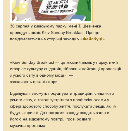
30 серпня у київському парку імені Т. Шевченка
проведуть пікнік Kiev Sunday Breakfast. Про це
повідомляється на сторінці заходу у «
Фейсбуці
».
«Kiev Sunday Breakfast — це міський пікнік у парку, який
створює культуру сніданків, зібравши найкращі пропозиції
з усього світу в одному місці», —
зазначають організатори.
Відвідувачі зможуть покуштувати традиційні сніданки з
усього світу, а також зустрітися з професіоналами у
сфері здорового способу життя, послухати лекції, які їм
будуть корисні. До програми заходу входять заняття
йогою на відкритому повітрі, ігрові розваги і
музична програма.