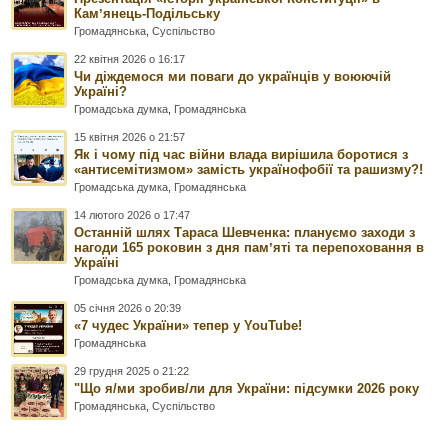
Камʼянець-Подільську
Громадянська
,
Суспільство
22 квітня 2026 о 16:17
Чи діждемося ми поваги до українців у воюючій
Україні?
Громадська думка
,
Громадянська
15 квітня 2026 о 21:57
Як і чому під час війни влада вирішила боротися з
«антисемітизмом» замість українофобії та рашизму?!
Громадська думка
,
Громадянська
14 лютого 2026 о 17:47
Останній шлях Тараса Шевченка: плануємо заходи з
нагоди 165 роковин з дня памʼяті та перепоховання в
Україні
Громадська думка
,
Громадянська
05 січня 2026 о 20:39
«7 чудес України» тепер у YouTube!
Громадянська
29 грудня 2025 о 21:22
"Що я/ми зробив/ли для України: підсумки 2026 року
Громадянська
,
Суспільство