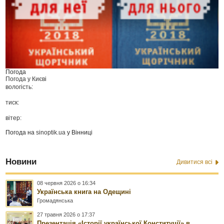
Погода
Погода у
Києві
вологість:
тиск:
вітер:
Погода на
sinoptik.ua
у Вінниці
Новини
Дивитися всі
08 червня 2026 о 16:34
Українська книга на Одещині
Громадянська
27 травня 2026 о 17:37
Презентація «Історії української Конституції» в