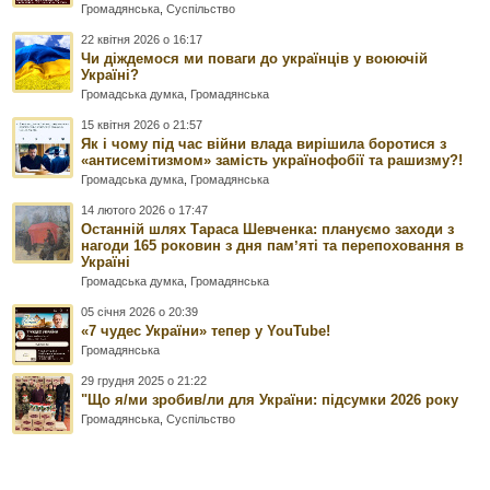
Громадянська
,
Суспільство
22 квітня 2026 о 16:17
Чи діждемося ми поваги до українців у воюючій
Україні?
Громадська думка
,
Громадянська
15 квітня 2026 о 21:57
Як і чому під час війни влада вирішила боротися з
«антисемітизмом» замість українофобії та рашизму?!
Громадська думка
,
Громадянська
14 лютого 2026 о 17:47
Останній шлях Тараса Шевченка: плануємо заходи з
нагоди 165 роковин з дня памʼяті та перепоховання в
Україні
Громадська думка
,
Громадянська
05 січня 2026 о 20:39
«7 чудес України» тепер у YouTube!
Громадянська
29 грудня 2025 о 21:22
"Що я/ми зробив/ли для України: підсумки 2026 року
Громадянська
,
Суспільство