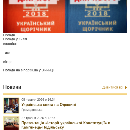
Погода
Погода у
Києві
вологість:
тиск:
вітер:
Погода на
sinoptik.ua
у Вінниці
Новини
Дивитися всі
08 червня 2026 о 16:34
Українська книга на Одещині
Громадянська
27 травня 2026 о 17:37
Презентація «Історії української Конституції» в
Камʼянець-Подільську