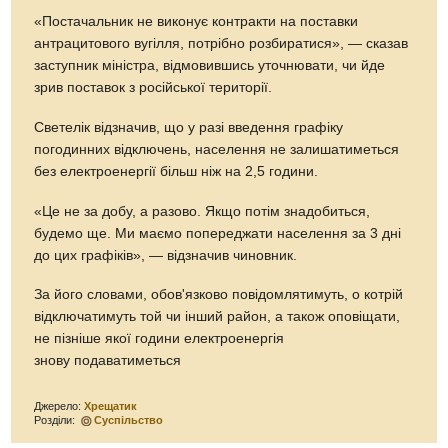
«Постачальник не виконує контракти на поставки
антрацитового вугілля, потрібно розбиратися», — сказав
заступник міністра, відмовившись уточнювати, чи йде
зрив поставок з російської території.
Светелік відзначив, що у разі введення графіку
погодинних відключень, населення не залишатиметься
без електроенергії більш ніж на 2,5 години.
«Це не за добу, а разово. Якщо потім знадобиться,
будемо ще. Ми маємо попереджати населення за 3 дні
до цих графіків», — відзначив чиновник.
За його словами, обов'язково повідомлятимуть, о котрій
відключатимуть той чи інший район, а також оповіщати,
не пізніше якої години електроенергія
знову подаватиметься
Джерело:
Хрещатик
Розділи:
Суспільство