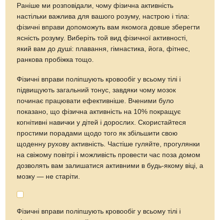
Раніше ми розповідали, чому фізична активність
настільки важлива для вашого розуму, настрою і тіла:
фізичні вправи допоможуть вам якомога довше зберегти
ясність розуму. Виберіть той вид фізичної активності,
який вам до душі: плавання, гімнастика, йога, фітнес,
ранкова пробіжка тощо.
Фізичні вправи поліпшують кровообіг у всьому тілі і
підвищують загальний тонус, завдяки чому мозок
починає працювати ефективніше. Вченими було
показано, що фізична активність на 10% покращує
когнітивні навички у дітей і дорослих. Скористайтеся
простими порадами щодо того як збільшити свою
щоденну рухову активність. Частіше гуляйте, прогулянки
на свіжому повітрі і можливість провести час поза домом
дозволять вам залишатися активними в будь-якому віці, а
мозку — не старіти.
Фізичні вправи поліпшують кровообіг у всьому тілі і