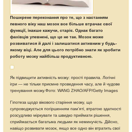
Поширене переконання про те, що з настанням
певного віку наш мозок все більше втрачає свої
функції, інакше кажучи, старіє. Однак багато
фахівців упевнені, що це не так. Мозок може
розвиватися й далі і залишатися активним у будь-
якому віці. Але для цього потрібно знати як зробити
роботу мозку найбільш продуктивною.
Як підвищити активність мозку: прості правила. Логічні
ігри — не тільки приємне проведення часу, але й чудове
тренування мозку.Фото: WANG ZHAO/AFP/Getty Images
Гіпотеза щодо вікового старіння мозку, що
супроводжується погіршенням пам’яті, втратою здатності
розсудливо міркувати та швидко приймати рішення,
сприймається багатьма людьми як неминучість. Дійсно,
навіщо розвивати мозок, якщо все одно він втратить свої