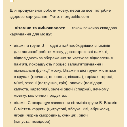
Для продуктивної роботи мозку, перш за все, потрібне
здорове харчування. Фото: morguefile.com
—
вітаміни та амінокислоти
— також важлива складова
харчування для мозку:
вітаміни групи В — одні з найнеобхідніших вітамінів
для активної роботи мозку, довгострокової пам’яті,
відповідають за збереження та часткове відновлення
пам’яті, покращують процес запам’ятовування і
пізнавальні функції мозку. Вітаміни цієї групи містяться
в крупах (гречана, пшоняна, вівсяна), горіхах, горосі,
м’ясі, зелені (петрушка, кріп), овочах (помідори,
капуста, картопля), зелені овочі (спаржа), яєчному
жовтку, молочних продуктах.
вітамін С покращує засвоєння вітамінів групи В. Вітамін
С містять фрукти (цитрусові, яблука, ківі, абрикоси),
ягоди (чорна смородина, суниця), овочі
(капуста, помідори)