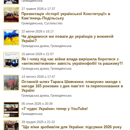
Громадянська
27 травня 2026 о 17:37
Презентація «Історії української Конституції» в
Камʼянець-Подільську
Громадянська
,
Суспільство
22 квітня 2026 о 16:17
Чи діждемося ми поваги до українців у воюючій
Україні?
Громадська думка
,
Громадянська
15 квітня 2026 о 21:57
Як і чому під час війни влада вирішила боротися з
«антисемітизмом» замість українофобії та рашизму?!
Громадська думка
,
Громадянська
14 лютого 2026 о 17:47
Останній шлях Тараса Шевченка: плануємо заходи з
нагоди 165 роковин з дня памʼяті та перепоховання в
Україні
Громадська думка
,
Громадянська
05 січня 2026 о 20:39
«7 чудес України» тепер у YouTube!
Громадянська
29 грудня 2025 о 21:22
"Що я/ми зробив/ли для України: підсумки 2026 року