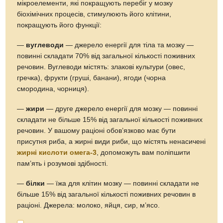
мікроелементи, які покращують перебіг у мозку
біохімічних процесів, стимулюють його клітини,
покращують його функції:
—
вуглеводи
— джерело енергії для тіла та мозку —
повинні складати 70% від загальної кількості поживних
речовин. Вуглеводи містять: злакові культури (овес,
гречка), фрукти (груші, банани), ягоди (чорна
смородина, чорниця).
—
жири
— друге джерело енергії для мозку — повинні
складати не більше 15% від загальної кількості поживних
речовин. У вашому раціоні обов’язково має бути
присутня риба, а жирні види риби, що містять ненасичені
жирні кислоти омега-3
, допоможуть вам поліпшити
пам’ять і розумові здібності.
—
білки
— їжа для клітин мозку — повинні складати не
більше 15% від загальної кількості поживних речовин в
раціоні. Джерела: молоко, яйця, сир, м’ясо.