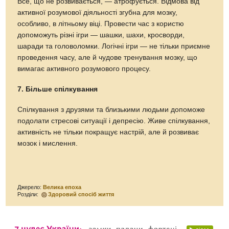
Все, що не розвивається, — атрофується. Відмова від
активної розумової діяльності згубна для мозку,
особливо, в літньому віці. Провести час з користю
допоможуть різні ігри — шашки, шахи, кросворди,
шаради та головоломки. Логічні ігри — не тільки приємне
проведення часу, але й чудове тренування мозку, що
вимагає активного розумового процесу.
7. Більше спілкування
Спілкування з друзями та близькими людьми допоможе
подолати стресові ситуації і депресію. Живе спілкування,
активність не тільки покращує настрій, але й розвиває
мозок і мислення.
Джерело:
Велика епоха
Розділи:
Здоровий спосіб життя