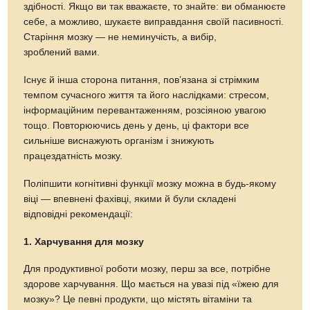
здібності. Якщо ви так вважаєте, то знайте: ви обманюєте
себе, а можливо, шукаєте виправдання своїй пасивності.
Старіння мозку — не неминучість, а вибір,
зроблений вами.
Існує й інша сторона питання, пов’язана зі стрімким
темпом сучасного життя та його наслідками: стресом,
інформаційним перевантаженням, розсіяною увагою
тощо. Повторюючись день у день, ці фактори все
сильніше виснажують організм і знижують
працездатність мозку.
Поліпшити когнітивні функції мозку можна в будь-якому
віці — впевнені фахівці, якими й були складені
відповідні рекомендації:
1. Харчування для мозку
Для продуктивної роботи мозку, перш за все, потрібне
здорове харчування. Що мається на увазі під «їжею для
мозку»? Це певні продукти, що містять вітаміни та