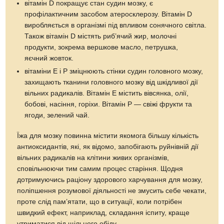
вітамін D покращує стан судин мозку, є
профілактичним засобом атеросклерозу. Вітамін D
виробляється в організмі під впливом сонячного світла.
Також вітамін D містять риб’ячий жир, молочні
продукти, зокрема вершкове масло, петрушка,
яєчний жовток.
вітаміни E і Р зміцнюють стінки судин головного мозку,
захищають тканини головного мозку від шкідливої дії
вільних радикалів. Вітамін E містить вівсянка, олії,
бобові, насіння, горіхи. Вітамін Р — свіжі фрукти та
ягоди, зелений чай.
Їжа для мозку повинна містити якомога більшу кількість
антиоксидантів, які, як відомо, запобігають руйнівній дії
вільних радикалів на клітини живих організмів,
сповільнюючи тим самим процес старіння. Щодня
дотримуючись раціону здорового харчування для мозку,
поліпшення розумової діяльності не змусить себе чекати,
проте слід пам’ятати, що в ситуації, коли потрібен
швидкий ефект, наприклад, складання іспиту, краще
утриматися від щільного обіду.