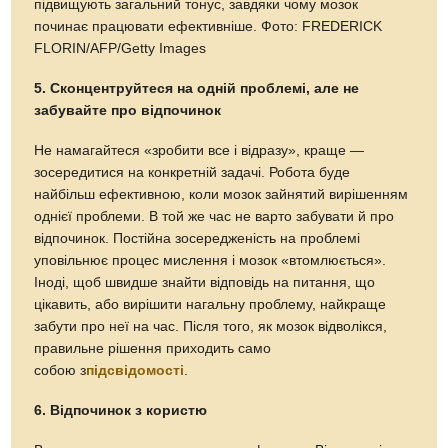
підвищують загальний тонус, завдяки чому мозок
починає працювати ефективніше. Фото: FREDERICK
FLORIN/AFP/Getty Images
5. Сконцентруйтеся на одній проблемі, але не
забувайте про відпочинок
Не намагайтеся «зробити все і відразу», краще —
зосередитися на конкретній задачі. Робота буде
найбільш ефективною, коли мозок зайнятий вирішенням
однієї проблеми. В той же час не варто забувати й про
відпочинок. Постійна зосередженість на проблемі
уповільнює процес мислення і мозок «втомлюється».
Іноді, щоб швидше знайти відповідь на питання, що
цікавить, або вирішити нагальну проблему, найкраще
забути про неї на час. Після того, як мозок відволікся,
правильне рішення приходить само
собою з
підсвідомості
.
6. Відпочинок з користю