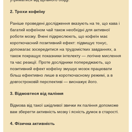
2. Трохи кофеїну
Раніше проведені дослідження вказують на те, що кава і
багатий кофеїном чай також необхідні для активної
роботи мозку. Вчені підкреслюють, що кофеїн має
короткочасний позитивний ефект: підвищує тонус,
допомагає зосередитися на трудомістких завданнях, а
також покращує показники інтелекту — логічне мислення
та час реакції. Проте дослідники попереджають, що
позитивний ефект кофеїну змушує мозок працювати
більш ефективно лише в короткочасному режимі, а в
довгостроковій перспективі — виснажує його.
3. Відмовтеся від паління
Відмова від такої шкідливої звички як паління допоможе
вам зберегти активність мозку і ясність думок в старості.
4. Фізична активність