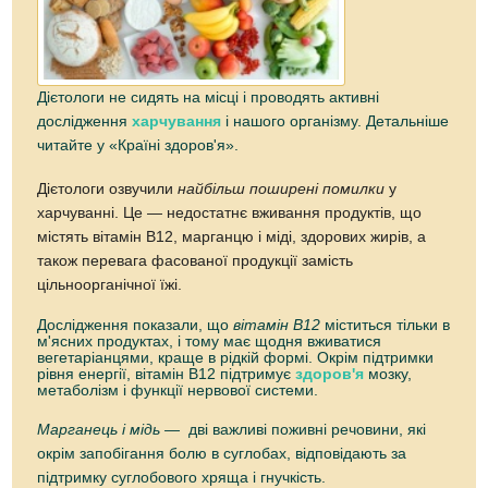
Дієтологи не сидять на місці і проводять активні
дослідження
харчування
і нашого організму. Детальніше
читайте у «Країні здоров'я».
Дієтологи озвучили
найбільш поширені помилки
у
харчуванні. Це — недостатнє вживання продуктів, що
містять вітамін В12, марганцю і міді, здорових жирів, а
також перевага фасованої продукції замість
цільноорганічної їжі.
Дослідження показали, що
вітамін В12
міститься тільки в
м'ясних продуктах, і тому має щодня вживатися
вегетаріанцями, краще в рідкій формі. Окрім підтримки
рівня енергії, вітамін В12 підтримує
здоров'я
мозку,
метаболізм і функції нервової системи.
Марганець і мідь —
дві важливі поживні речовини, які
окрім запобігання болю в суглобах, відповідають за
підтримку суглобового хряща і гнучкість.