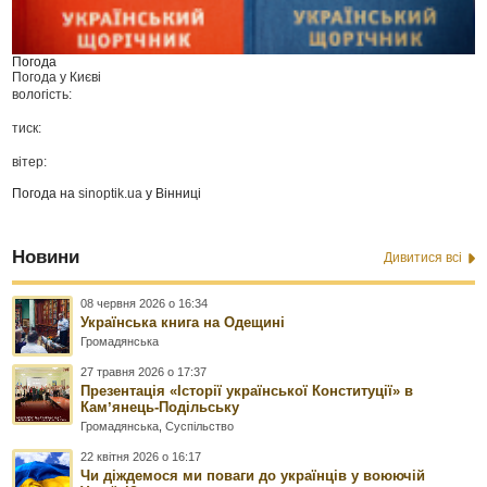
Погода
Погода у
Києві
вологість:
тиск:
вітер:
Погода на
sinoptik.ua
у Вінниці
Новини
Дивитися всі
08 червня 2026 о 16:34
Українська книга на Одещині
Громадянська
27 травня 2026 о 17:37
Презентація «Історії української Конституції» в
Камʼянець-Подільську
Громадянська
,
Суспільство
22 квітня 2026 о 16:17
Чи діждемося ми поваги до українців у воюючій