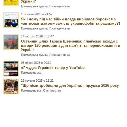
Україні?
Громадська думка
,
Громадянська
15 квітня 2026 о 21:57
Як і чому під час війни влада вирішила боротися з
«антисемітизмом» замість українофобії та рашизму?!
Громадська думка
,
Громадянська
14 лютого 2026 о 17:47
Останній шлях Тараса Шевченка: плануємо заходи з
нагоди 165 роковин з дня памʼяті та перепоховання в
Україні
Громадська думка
,
Громадянська
05 січня 2026 о 20:39
«7 чудес України» тепер у YouTube!
Громадянська
29 грудня 2025 о 21:22
"Що я/ми зробив/ли для України: підсумки 2026 року
Громадянська
,
Суспільство