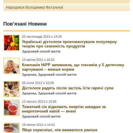
Народився Володимир Фатальчук
Пов’язані Новини
20 листопада 2013 о 14:26
Українські дієтологи прокоментували популярну
теорію про сезонність продуктів
Здоровий спосіб життя
14 квітня 2011 о 16:51
Компанія HiPP запевнила, що токсинів у її дитячому
харчуванні – менше норми
Здорова
,
Здоровий спосіб життя
05 січня 2012 о 10:09
Дієтологи радять після застіль їсти гарячі супи
Здорова
,
Здоровий спосіб життя
13 лютого 2013 о 15:05
Томатний сік відновить енергію швидше за
енергетичний напій — вчені
Здоровий спосіб життя
19 липня 2012 о 14:01
Яйця корисніші, ніж вважалося раніше