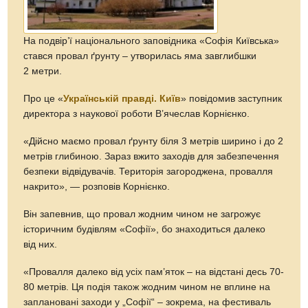
На подвір’ї національного заповідника «Софія Київська»
стався провал ґрунту – утворилась яма завглибшки
2 метри.
Про це «
Українській правді. Київ
» повідомив заступник
директора з наукової роботи В’ячеслав Корнієнко.
«Дійсно маємо провал ґрунту біля 3 метрів ширино і до 2
метрів глибиною. Зараз вжито заходів для забезпечення
безпеки відвідувачів. Територія загороджена, провалля
накрито», — розповів Корнієнко.
Він запевнив, що провал жодним чином не загрожує
історичним будівлям «Софії», бо знаходиться далеко
від них.
«Провалля далеко від усіх пам’яток – на відстані десь 70-
80 метрів. Ця подія також жодним чином не вплине на
заплановані заходи у „Софії“ – зокрема, на фестиваль