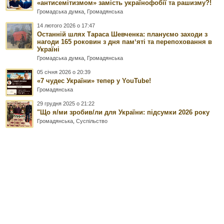
«антисемітизмом» замість українофобії та рашизму?!
Громадська думка
,
Громадянська
14 лютого 2026 о 17:47
Останній шлях Тараса Шевченка: плануємо заходи з
нагоди 165 роковин з дня памʼяті та перепоховання в
Україні
Громадська думка
,
Громадянська
05 січня 2026 о 20:39
«7 чудес України» тепер у YouTube!
Громадянська
29 грудня 2025 о 21:22
"Що я/ми зробив/ли для України: підсумки 2026 року
Громадянська
,
Суспільство