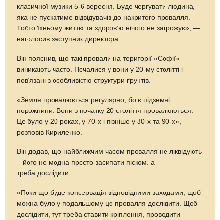
класичної музики 5-6 вересня. Буде чергувати людина,
яка не пускатиме відвідувачів до накритого провалля.
Тобто їхньому життю та здоров’ю нічого не загрожує», —
наголосив заступник директора.
Він пояснив, що такі провали на території «Софії»
виникають часто. Почалися у вони у 20-му столітті і
пов’язані з особливістю структури ґрунтів.
«Земля провалюється регулярно, бо є підземні
порожнини. Вони з початку 20 століття провалюються.
Це було у 20 роках, у 70-х і пізніше у 80-х та 90-х», —
розповів Кириленко.
Він додав, що найближчим часом провалля не ліквідують
– його не модна просто засипати піском, а
треба дослідити.
«Поки що буде консервація відповідними заходами, щоб
можна було у подальшому це провалля дослідити. Щоб
дослідити, тут треба ставити кріплення, проводити