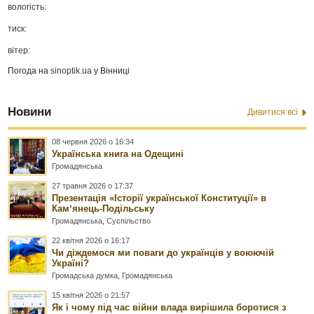
вологість:
тиск:
вітер:
Погода на
sinoptik.ua
у Вінниці
Новини
Дивитися всі
08 червня 2026 о 16:34
Українська книга на Одещині
Громадянська
27 травня 2026 о 17:37
Презентація «Історії української Конституції» в
Камʼянець-Подільську
Громадянська
,
Суспільство
22 квітня 2026 о 16:17
Чи діждемося ми поваги до українців у воюючій
Україні?
Громадська думка
,
Громадянська
15 квітня 2026 о 21:57
Як і чому під час війни влада вирішила боротися з