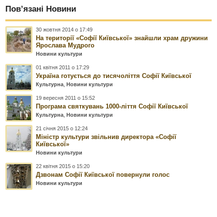
Пов’язані Новини
30 жовтня 2014 о 17:49
На території «Софії Київської» знайшли храм дружини
Ярослава Мудрого
Новини культури
01 квітня 2011 о 17:29
Україна готується до тисячоліття Софії Київської
Культурна
,
Новини культури
19 вересня 2011 о 15:52
Програма святкувань 1000-ліття Софії Київської
Культурна
,
Новини культури
21 січня 2015 о 12:24
Міністр культури звільнив директора «Софії
Київської»
Новини культури
22 квітня 2015 о 15:20
Дзвонам Софії Київської повернули голос
Новини культури