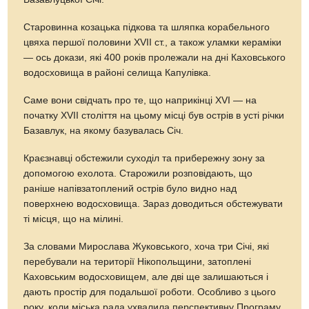
Старовинна козацька підкова та шляпка корабельного
цвяха першої половини XVII ст., а також уламки кераміки
— ось докази, які 400 років пролежали на дні Каховського
водосховища в районі селища Капулівка.
Саме вони свідчать про те, що наприкінці XVI — на
початку XVII століття на цьому місці був острів в усті річки
Базавлук, на якому базувалась Січ.
Краєзнавці обстежили суходіл та прибережну зону за
допомогою ехолота. Старожили розповідають, що
раніше напівзатоплений острів було видно над
поверхнею водосховища. Зараз доводиться обстежувати
ті місця, що на мілині.
За словами Мирослава Жуковського, хоча три Січі, які
перебували на території Нікопольщини, затоплені
Каховським водосховищем, але дві ще залишаються і
дають простір для подальшої роботи. Особливо з цього
року, коли міська рада ухвалила перспективну Програму