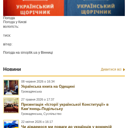
Погода
Погода у
Києві
вологість:
тиск:
вітер:
Погода на
sinoptik.ua
у Вінниці
Новини
Дивитися всі
08 червня 2026 о 16:34
Українська книга на Одещині
Громадянська
27 травня 2026 о 17:37
Презентація «Історії української Конституції» в
Камʼянець-Подільську
Громадянська
,
Суспільство
22 квітня 2026 о 16:17
Чи діждемося ми поваги до українців у воюючій