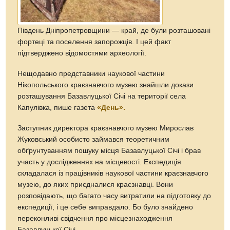
Південь Дніпропетровщини — край, де були розташовані
фортеці та поселення запорожців. І цей факт
підтверджено відомостями археології.
Нещодавно представники наукової частини
Нікопольського краєзнавчого музею знайшли докази
розташування Базавлуцької Січі на території села
Капулівка, пише газета
«День».
Заступник директора краєзнавчого музею Мирослав
Жуковський особисто займався теоретичним
обґрунтуванням пошуку місця Базавлуцької Січі і брав
участь у дослідженнях на місцевості. Експедиція
складалася із працівників наукової частини краєзнавчого
музею, до яких приєдналися краєзнавці. Вони
розповідають, що багато часу витратили на підготовку до
експедиції, і це себе виправдало. Бо було знайдено
переконливі свідчення про місцезнаходження
Базавлуцької Січі.