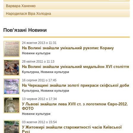
Варвара Ханенко
Народилася Віра Холодна
Пов’язані Новини
24 жовтня 2013 о 11:31
На Волині знайшли унікальний рукопис Корану
Новини культури
28 квітня 2011 о 11:13
На Волині знайшли унікальний медальйон XVI століття
Культурна
,
Новини культури
16 серпня 2011 о 17:45
На Черкащині знайшли золоті прикраси скіфської доби
Культурна
,
Новини культури
13 червня 2012 о 17:34
У Львові знайшли лева XVII ст. з логотипом Євро-2012.
ФОТО
Новини культури
03 жовтня 2012 о 15:54
У Житомирі знайшли старожитності часів Київської
Русі