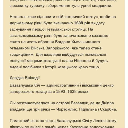
з розвитку туризму і збереження культурної спадщини.
Нікополь хоче відновити свій історичний статус, щоби на
державному рівні було визначено
1639 рік
як дату
заснування першої гетьманської столиці. На
загальноміському рівні було започатковано козацьке
свято на честь обрання Богдана Хмельницького
гетьманом Війська Запорізького, яке тепер стане
традиційним. Для школярів відбудуться пізнавальні
екскурсії місцями козацької слави Нікополя й будуть
видані посібники з історії козацького краю тощо.
Довідка Вікіпедії
Базавлуцька Січ — адміністративний і військовий центр
запорозького козацтва в 1593–1638 роках.
Січ розташовувалася на острові Базавлук, де до Дніпра
впадали ще три річки — Чортомлик, Підпільна і Скарбна.
Пам'ятний знак на честь Базавлуцької Січі у Ленінському
ліворуч по виїзді з дамби через Каховське водосховище