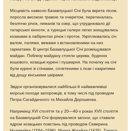
Місцевість навколо Базавлуцької Січі була вкрита лісом,
поросла високою травою та очеретом, перетиналась
безліччю річок, лиманів та озер, що утруднювало дії
татарської кінноти, а турецькі галери легко знищувались
козаками в лабіринтах річок і проток. Укріплювалась січ
валом, палями, вежами з встановленими на них
гарматами. В центрі Базавлуцької Січі розміщувався
майдан. Поблизу майдану стояли церква, будинок
кошового, козацькі курені і пушкарня. На початку на січі
були курені зі стінками, сплетеними з лози і накритими
від дощу кінськими шкірами.
Звідси організовувалися найбільші й найважливіші
морські походи запорожців, в тому числі під проводом
Петра Сагайдачного та Михайла Дорошенка.
Наприкінці XVI століття та у 20—40-х роках XVII століття
на Базавлуцькій Січі формувалися загони, що ставали
ядром козацьких повстань під проводом Северина
Наливайка (1594–1596), Марка Жмайла (1625), Тараса