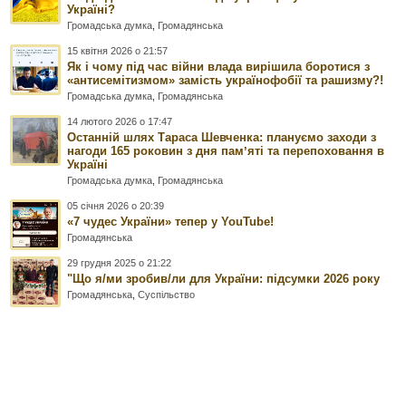
Україні?
Громадська думка
,
Громадянська
15 квітня 2026 о 21:57
Як і чому під час війни влада вирішила боротися з
«антисемітизмом» замість українофобії та рашизму?!
Громадська думка
,
Громадянська
14 лютого 2026 о 17:47
Останній шлях Тараса Шевченка: плануємо заходи з
нагоди 165 роковин з дня памʼяті та перепоховання в
Україні
Громадська думка
,
Громадянська
05 січня 2026 о 20:39
«7 чудес України» тепер у YouTube!
Громадянська
29 грудня 2025 о 21:22
"Що я/ми зробив/ли для України: підсумки 2026 року
Громадянська
,
Суспільство