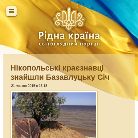
Нікопольські краєзнавці
знайшли Базавлуцьку Січ
21 жовтня 2015 о 13:18