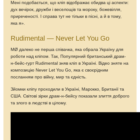
Мені подобається, що кліп відображає обидва ці аспекти:
дух вечірок, дружби і веселощів та мороку, божевілля,
приреченості. І справа тут не тільки в пісні, а й в тому,
яка я».
Rudimental — Never Let You Go
MØ далеко не перша співачка, яка обрала Україну для
роботи над кліпом. Так, Популярний британський драм-
н-бейс-гурт Rudimental зняв кліп в Україні. Відео зняте на
композицію Never Let You Go, яка є своєрідним
посланням про війну, мир та єдність.
Зйомки кліпу проходили в Україні, Марокко, Британії та
США. Світові зірки драм-н-бейсу показали злиття доброго
та злого в людстві в цілому.