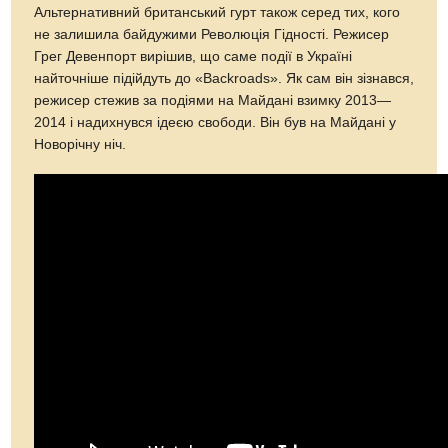
Альтернативний британський гурт також серед тих, кого
не залишила байдужими Революція Гідності. Режисер
Грег Девенпорт вирішив, що саме події в Україні
найточніше підійдуть до «Backroads». Як сам він зізнався,
режисер стежив за подіями на Майдані взимку 2013—
2014 і надихнувся ідеєю свободи. Він був на Майдані у
Новорічну ніч.