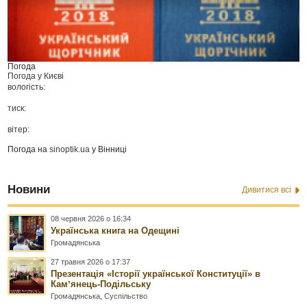
Погода
Погода у
Києві
вологість:
тиск:
вітер:
Погода на
sinoptik.ua
у Вінниці
Новини
Дивитися всі
08 червня 2026 о 16:34
Українська книга на Одещині
Громадянська
27 травня 2026 о 17:37
Презентація «Історії української Конституції» в
Камʼянець-Подільську
Громадянська
,
Суспільство