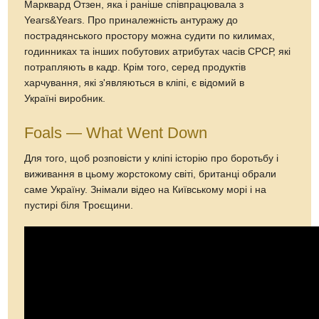
Марквард Отзен, яка і раніше співпрацювала з
Years&Years. Про приналежність антуражу до
пострадянського простору можна судити по килимах,
годинниках та інших побутових атрибутах часів СРСР, які
потрапляють в кадр. Крім того, серед продуктів
харчування, які з'являються в кліпі, є відомий в
Україні виробник.
Foals — What Went Down
Для того, щоб розповісти у кліпі історію про боротьбу і
виживання в цьому жорстокому світі, британці обрали
саме Україну. Знімали відео на Київському морі і на
пустирі біля Троєщини.