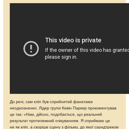
До речі, сам кліп був сприйнятий фанатами
неоднозначно. Лідер групи Кевін Паркер прокоментував
це так: «Нам, дійсно, подобається, що реальний
результат протилежний очікуванням. Я сприймаю це
не як кліп, а скоріше сцену з фільму, до якої саундтреком