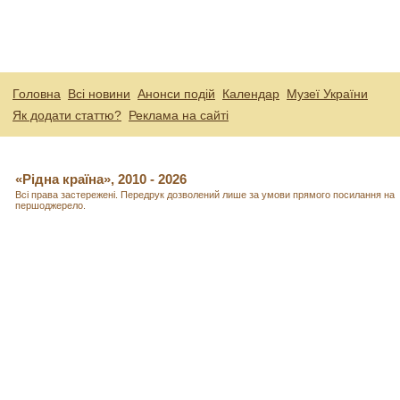
Головна
Всі новини
Анонси подій
Календар
Музеї України
Як додати статтю?
Реклама на сайті
«Рідна країна», 2010 - 2026
Всі права застережені. Передрук дозволений лише за умови прямого посилання на
першоджерело.