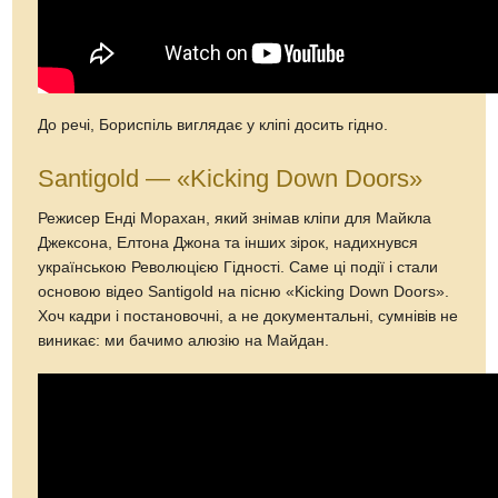
До речі, Бориспіль виглядає у кліпі досить гідно.
Santigold — «Kicking Down Doors»
Режисер Енді Морахан, який знімав кліпи для Майкла
Джексона, Елтона Джона та інших зірок, надихнувся
українською Революцією Гідності. Саме ці події і стали
основою відео Santigold на пісню «Kicking Down Doors».
Хоч кадри і постановочні, а не документальні, сумнівів не
виникає: ми бачимо алюзію на Майдан.