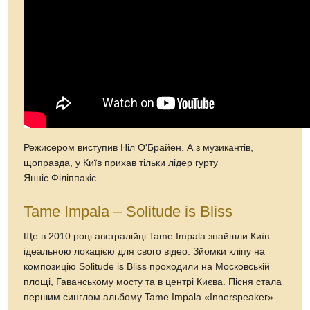
Режисером виступив Ніл О'Брайен. А з музикантів,
щоправда, у Київ прихав тільки лідер гурту
Янніс Філіппакіс.
Tame Impala – Solitude is Bliss
Ще в 2010 році австралійці Tame Impala знайшли Київ
ідеальною локацією для свого відео. Зйомки кліпу на
композицію Solitude is Bliss проходили на Московській
площі, Гаванському мосту та в центрі Києва. Пісня стала
першим синглом альбому Tame Impala «Innerspeaker».