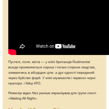
Пустелі, поля, міста — у кліпі британців Rudimental
всюди проявляються хороші і погані сторони людства,
зливаючись в абсурдне ціле, а дух єдності переданий
через буйство фарб. У кліпі музикантів і червоно-чорні
прапори, і бійці АТО.
Режисер відео Nez раніше екранізував для групи сингл
«Waiting All Night».