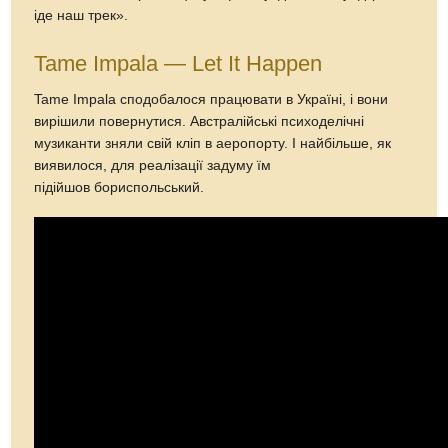
іде наш трек».
Tame Impala — Let It Happen
Tame Impala сподобалося працювати в Україні, і вони
вирішили повернутися. Австралійські психоделічні
музиканти зняли свій кліп в аеропорту. І найбільше, як
виявилося, для реалізації задуму їм
підійшов бориспольський.