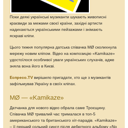
Поки деякі українські музиканти шукають живописні
краєвиди за межами своєї країни, західні артисти
надихаються українськими пейзажами і знімають
яскраві кліпи.
Цього тижня популярна датська співачка MØ сколихнула
мережу новим кліпом. Відео на композицію «Kamikaze»
удостоїлося особливої уваги українських слухачів, адже
зняла вона його в Києві.
Еспресо.TV
вирішило пригадати, хто ще з музикантів
зафільмував Україну в своїх кліпах.
MØ — «Kamikaze»
Датчанка для нового відео обрала саме Троєщину.
Співачка MØ тривалий час трималася в топ-5
американського та британського хіт-парадів. «Kamikaze»
– її перший сольний сингл після дебютного альбому «No