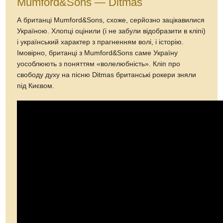
Mumford&Sons — Ditmas
А британці Mumford&Sons, схоже, серйозно зацікавилися
Україною. Хлопці оцінили (і не забули відобразити в кліпі)
і український характер з прагненням волі, і історію.
Імовірно, британці з Mumford&Sons саме Україну
уособлюють з поняттям «волелюбність». Кліп про
свободу духу на пісню Ditmas британські рокери зняли
під Києвом.