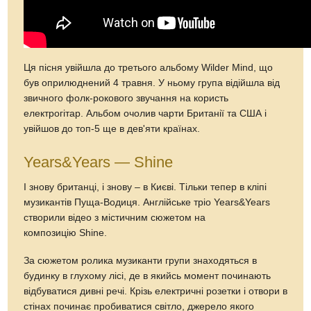
Ця пісня увійшла до третього альбому Wilder Mind, що
був оприлюднений 4 травня. У ньому група відійшла від
звичного фолк-рокового звучання на користь
електрогітар. Альбом очолив чарти Британії та США і
увійшов до топ-5 ще в дев'яти країнах.
Years&Years — Shine
І знову британці, і знову – в Києві. Тільки тепер в кліпі
музикантів Пуща-Водиця. Англійське тріо Years&Years
створили відео з містичним сюжетом на
композицію Shine.
За сюжетом ролика музиканти групи знаходяться в
будинку в глухому лісі, де в якийсь момент починають
відбуватися дивні речі. Крізь електричні розетки і отвори в
стінах починає пробиватися світло, джерело якого