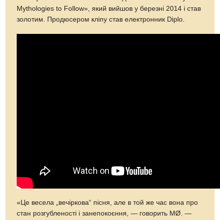
Mythologies to Follow», який вийшов у березні 2014 і став
золотим. Продюсером кліпу став електронник Diplo.
«Це весела „вечіркова“ пісня, але в той же час вона про
стан розгубленості і занепокоєння, — говорить MØ. —