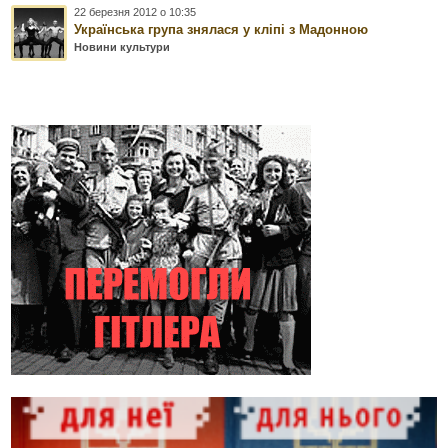
22 березня 2012 о 10:35
Українська група знялася у кліпі з Мадонною
Новини культури