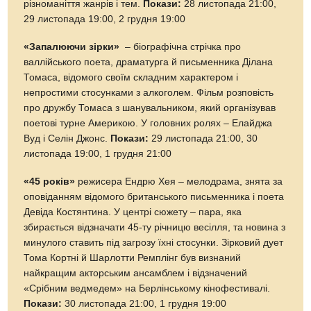
різноманіття жанрів і тем.
Покази:
28 листопада 21:00,
29 листопада 19:00, 2 грудня 19:00
«Запалюючи зірки»
– біографічна стрічка про
валлійського поета, драматурга й письменника Ділана
Томаса, відомого своїм складним характером і
непростими стосунками з алкоголем. Фільм розповість
про дружбу Томаса з шанувальником, який організував
поетові турне Америкою. У головних ролях – Елайджа
Вуд і Селін Джонс.
Покази:
29 листопада 21:00, 30
листопада 19:00, 1 грудня 21:00
«45 років»
режисера Ендрю Хея – мелодрама, знята за
оповіданням відомого британського письменника і поета
Девіда Костянтина. У центрі сюжету – пара, яка
збирається відзначати 45-ту річницю весілля, та новина з
минулого ставить під загрозу їхні стосунки. Зірковий дует
Тома Кортні й Шарлотти Ремплінг був визнаний
найкращим акторським ансамблем і відзначений
«Срібним ведмедем» на Берлінському кінофестивалі.
Покази:
30 листопада 21:00, 1 грудня 19:00