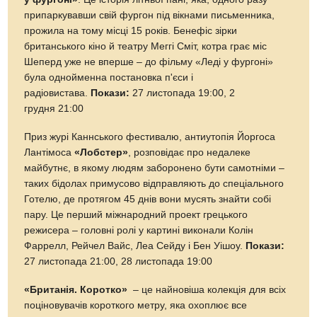
припаркувавши свій фургон під вікнами письменника,
прожила на тому місці 15 років. Бенефіс зірки
британського кіно й театру Меггі Сміт, котра грає міс
Шеперд уже не вперше – до фільму «Леді у фургоні»
була однойменна постановка п'єси і
радіовистава.
Покази:
27 листопада 19:00, 2
грудня 21:00
Приз журі Каннського фестивалю, антиутопія Йоргоса
Лантімоса
«Лобстер»
, розповідає про недалеке
майбутнє, в якому людям заборонено бути самотніми –
таких бідолах примусово відправляють до спеціального
Готелю, де протягом 45 днів вони мусять знайти собі
пару. Це перший міжнародний проект грецького
режисера – головні ролі у картині виконали Колін
Фаррелл, Рейчел Вайс, Леа Сейду і Бен Уішоу.
Покази:
27 листопада 21:00, 28 листопада 19:00
«Британія. Коротко»
– це найновіша колекція для всіх
поціновувачів короткого метру, яка охоплює все