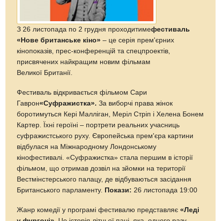
З 26 листопада по 2 грудня проходитиме
фестиваль
«Нове британське кіно»
– це серія прем'єрних
кінопоказів, прес-конференцій та спецпроектів,
присвячених найкращим новим фільмам
Великої Британії.
Фестиваль відкривається фільмом Сари
Гаврон
«Суфражистка».
За виборчі права жінок
боротимуться Кері Малліган, Меріл Стріп і Хелена Бонем
Картер. Їхні героїні – портрети реальних учасниць
суфражистського руху. Європейська прем'єра картини
відбулася на Міжнародному Лондонському
кінофестивалі. «Суфражистка» стала першим в історії
фільмом, що отримав дозвіл на зйомки на території
Вестмінстерського палацу, де відбуваються засідання
Британського парламенту.
Покази:
26 листопада 19:00
Жанр комедії у програмі фестивалю представляє
«Леді
у фургоні»
. Це історія літньої пані, яка, одного разу