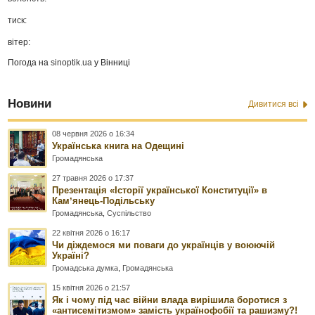
тиск:
вітер:
Погода на
sinoptik.ua
у Вінниці
Новини
Дивитися всі
08 червня 2026 о 16:34
Українська книга на Одещині
Громадянська
27 травня 2026 о 17:37
Презентація «Історії української Конституції» в
Камʼянець-Подільську
Громадянська
,
Суспільство
22 квітня 2026 о 16:17
Чи діждемося ми поваги до українців у воюючій
Україні?
Громадська думка
,
Громадянська
15 квітня 2026 о 21:57
Як і чому під час війни влада вирішила боротися з
«антисемітизмом» замість українофобії та рашизму?!