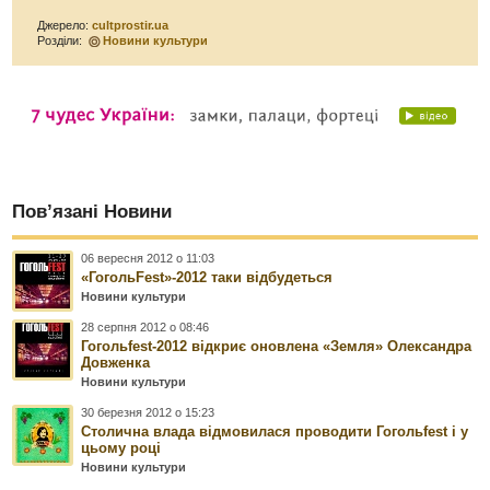
Джерело:
cultprostir.ua
Розділи:
Новини культури
Пов’язані Новини
06 вересня 2012 о 11:03
«ГогольFest»-2012 таки відбудеться
Новини культури
28 серпня 2012 о 08:46
Гогольfest-2012 відкриє оновлена ​​«Земля» Олександра
Довженка
Новини культури
30 березня 2012 о 15:23
Столична влада відмовилася проводити Гогольfest і у
цьому році
Новини культури