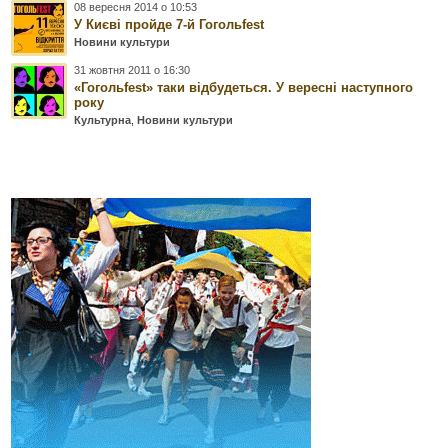
08 вересня 2014 о 10:53
У Києві пройде 7-й Гогольfest
Новини культури
31 жовтня 2011 о 16:30
«Гогольfest» таки відбудеться. У вересні наступного
року
Культурна
,
Новини культури