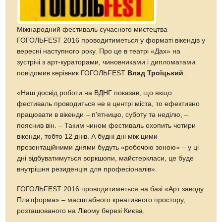
Міжнародний фестиваль сучасного мистецтва
ГОГОЛЬFEST 2016 проводитиметься у форматі вікендів у
вересні наступного року. Про це в театрі «Дах» на
зустрічі з арт-кураторами, чиновниками і дипломатами
повідомив керівник ГОГОЛЬFEST
Влад Троїцький
.
«Наш досвід роботи на ВДНГ показав, що якщо
фестиваль проводиться не в центрі міста, то ефективно
працювати в вікенди – п'ятницю, суботу та неділю, –
пояснив він. – Таким чином фестиваль охопить чотири
вікенди, тобто 12 днів. А будні дні між цими
презентаційними днями будуть «робочою зоною» – у ці
дні відбуватимуться воркшопи, майстеркласи, це буде
внутрішня резиденція для професіоналів».
ГОГОЛЬFEST 2016 проводитиметься на базі «Арт заводу
Платформа» – масштабного креативного простору,
розташованого на Лівому березі Києва.