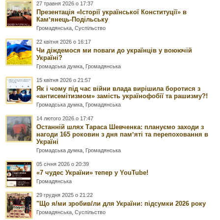
27 травня 2026 о 17:37
Презентація «Історії української Конституції» в
Камʼянець-Подільську
Громадянська
,
Суспільство
22 квітня 2026 о 16:17
Чи діждемося ми поваги до українців у воюючій
Україні?
Громадська думка
,
Громадянська
15 квітня 2026 о 21:57
Як і чому під час війни влада вирішила боротися з
«антисемітизмом» замість українофобії та рашизму?!
Громадська думка
,
Громадянська
14 лютого 2026 о 17:47
Останній шлях Тараса Шевченка: плануємо заходи з
нагоди 165 роковин з дня памʼяті та перепоховання в
Україні
Громадська думка
,
Громадянська
05 січня 2026 о 20:39
«7 чудес України» тепер у YouTube!
Громадянська
29 грудня 2025 о 21:22
"Що я/ми зробив/ли для України: підсумки 2026 року
Громадянська
,
Суспільство