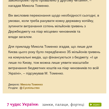
законопроект було провалено у другому читанні», –
нагадав Микола Томенко.
Він висловив переконання щодо необхідності сьогодні, в
умовах, коли треба рахувати кожну державну копійку,
зупинити витрачання сотень мільйонів гривень з
Держбюджету на піар місцевих чиновників та
влади загалом.
Для прикладу Микола Томенко згадав, що лише для
Києва цього року було передбачено 35 мільйонів гривень
на комунальні медіа, що фінансуються з бюджету. «І це
лише по Києву, тож можна лише уявити масштаби
витрачання бюджетних коштів на піар чиновників по всій
Україні», – підсумував М. Томенко.
Джерело:
Микола Томенко
Розділи:
Суспільство