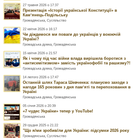
27 травня 2026 о 17:37
Презентація «Історії української Конституції» в
Камʼянець-Подільську
Громадянська
,
Суспільство
22 квітня 2026 о 16:17
Чи діждемося ми поваги до українців у воюючій
Україні?
Громадська думка
,
Громадянська
15 квітня 2026 о 21:57
Як і чому під час війни влада вирішила боротися з
«антисемітизмом» замість українофобії та рашизму?!
Громадська думка
,
Громадянська
14 лютого 2026 о 17:47
Останній шлях Тараса Шевченка: плануємо заходи з
нагоди 165 роковин з дня памʼяті та перепоховання в
Україні
Громадська думка
,
Громадянська
05 січня 2026 о 20:39
«7 чудес України» тепер у YouTube!
Громадянська
29 грудня 2025 о 21:22
"Що я/ми зробив/ли для України: підсумки 2026 року
Громадянська
,
Суспільство