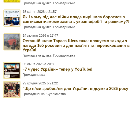
Громадська думка
,
Громадянська
15 квітня 2026 о 21:57
Як і чому під час війни влада вирішила боротися з
«антисемітизмом» замість українофобії та рашизму?!
Громадська думка
,
Громадянська
14 лютого 2026 о 17:47
Останній шлях Тараса Шевченка: плануємо заходи з
нагоди 165 роковин з дня памʼяті та перепоховання в
Україні
Громадська думка
,
Громадянська
05 січня 2026 о 20:39
«7 чудес України» тепер у YouTube!
Громадянська
29 грудня 2025 о 21:22
"Що я/ми зробив/ли для України: підсумки 2026 року
Громадянська
,
Суспільство