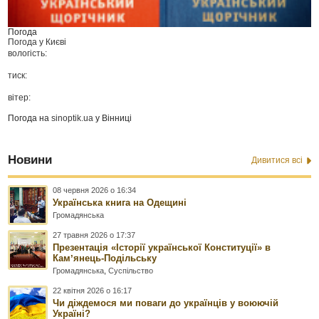
Погода
Погода у
Києві
вологість:
тиск:
вітер:
Погода на
sinoptik.ua
у Вінниці
Новини
Дивитися всі
08 червня 2026 о 16:34
Українська книга на Одещині
Громадянська
27 травня 2026 о 17:37
Презентація «Історії української Конституції» в
Камʼянець-Подільську
Громадянська
,
Суспільство
22 квітня 2026 о 16:17
Чи діждемося ми поваги до українців у воюючій
Україні?