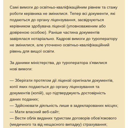
Самі вимоги до освітньо-кваліфікаційним рівнем та стажу
роботи керівника не змінилися. Тепер всі документи, які
подаються до органу ліцензування, засвідчуються
керівником здобувача ліцензії (уповноваженим або
довіреною особою). Раніше частина документів
завірялася нотаріально. Кадрові вимоги до туроператору
не змінилися, але уточнено освітньо-кваліфікаційний
рівень для вищої освіти.
За даними міністерства, до туроператора з’явилися
нові вимоги:
— Зберігати протягом дії ліцензії оригінали документів,
копії яких подаються до органу ліцензування та
документів (копій), що підтверджують достовірність
даних поданих;
— Здійснювати діяльність лише в задекларованих місцях;
— Мати власний веб-сайт;
— Вести облік виданих туристам договорів обов’язкового
(медичного та від нещасного випадку) страхування;