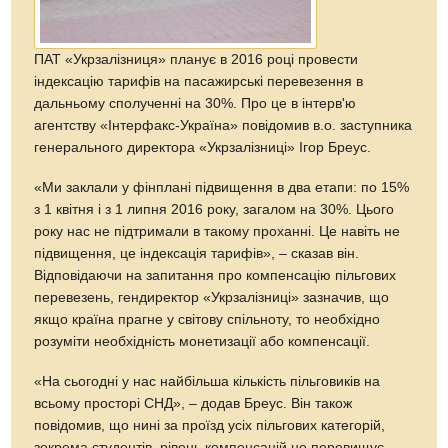
ПАТ «Укрзалізниця» планує в 2016 році провести
індексацію тарифів на пасажирські перевезення в
дальньому сполученні на 30%. Про це в інтерв'ю
агентству «Інтерфакс-Україна» повідомив в.о. заступника
генерального директора «Укрзалізниці» Ігор Бреус.
«Ми заклали у фінплані підвищення в два етапи: по 15%
з 1 квітня і з 1 липня 2016 року, загалом на 30%. Цього
року нас не підтримали в такому проханні. Це навіть не
підвищення, це індексація тарифів», – сказав він.
Відповідаючи на запитання про компенсацію пільгових
перевезень, гендиректор «Укрзалізниці» зазначив, що
якщо країна прагне у світову спільноту, то необхідно
розуміти необхідність монетизації або компенсації.
«На сьогодні у нас найбільша кількість пільговиків на
всьому просторі СНД», – додав Бреус. Він також
повідомив, що нині за проїзд усіх пільгових категорій,
зокрема студентів, рівень компенсацій не перевищує