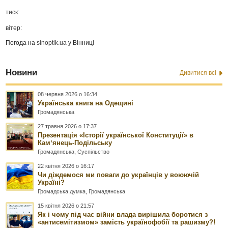
тиск:
вітер:
Погода на
sinoptik.ua
у Вінниці
Новини
Дивитися всі
08 червня 2026 о 16:34
Українська книга на Одещині
Громадянська
27 травня 2026 о 17:37
Презентація «Історії української Конституції» в
Камʼянець-Подільську
Громадянська
,
Суспільство
22 квітня 2026 о 16:17
Чи діждемося ми поваги до українців у воюючій
Україні?
Громадська думка
,
Громадянська
15 квітня 2026 о 21:57
Як і чому під час війни влада вирішила боротися з
«антисемітизмом» замість українофобії та рашизму?!