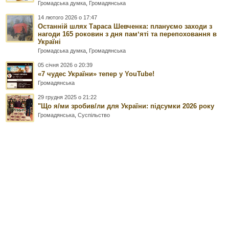
Громадська думка
,
Громадянська
14 лютого 2026 о 17:47
Останній шлях Тараса Шевченка: плануємо заходи з
нагоди 165 роковин з дня памʼяті та перепоховання в
Україні
Громадська думка
,
Громадянська
05 січня 2026 о 20:39
«7 чудес України» тепер у YouTube!
Громадянська
29 грудня 2025 о 21:22
"Що я/ми зробив/ли для України: підсумки 2026 року
Громадянська
,
Суспільство