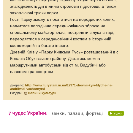
злагодженість дій в кінній стройовій підготовці, а також
захоплюючі трюки верхи.
Гості Парку зможуть покататися на породистих конях,
навчитися володінню середньовічною зброєю на
спеціальному майстер-класі, постріляти з лука в тирі,
переодягтися у середньовічний костюм в історичній
костюмерній та багато іншого.
Древній Київ у «Парку Київська Русь» розташований в с.
Копачів Обухівського району. Дістатись можна
маршрутними автобусами від ст. м. Видубичі або
власним транспортом.
Джерело:
http://www.turystam.in.ua/12971-drevnii-kyiv-klyche-na-
andriivski-vechornytsi
Розділи:
Новини культури