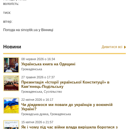
вологість:
тиск:
вітер:
Погода на
sinoptik.ua
у Вінниці
Новини
Дивитися всі
08 червня 2026 о 16:34
Українська книга на Одещині
Громадянська
27 травня 2026 о 17:37
Презентація «Історії української Конституції» в
Камʼянець-Подільську
Громадянська
,
Суспільство
22 квітня 2026 о 16:17
Чи діждемося ми поваги до українців у воюючій
Україні?
Громадська думка
,
Громадянська
15 квітня 2026 о 21:57
Як і чому під час війни влада вирішила боротися з