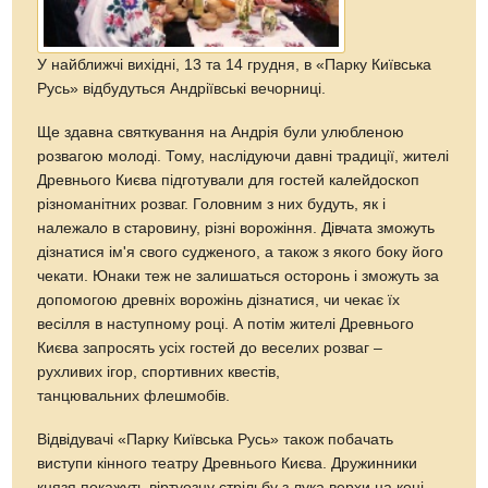
У найближчі вихідні, 13 та 14 грудня, в «Парку Київська
Русь» відбудуться Андріївські вечорниці.
Ще здавна святкування на Андрія були улюбленою
розвагою молоді. Тому, наслідуючи давні традиції, жителі
Древнього Києва підготували для гостей калейдоскоп
різноманітних розваг. Головним з них будуть, як і
належало в старовину, різні ворожіння. Дівчата зможуть
дізнатися ім'я свого судженого, а також з якого боку його
чекати. Юнаки теж не залишаться осторонь і зможуть за
допомогою древніх ворожінь дізнатися, чи чекає їх
весілля в наступному році. А потім жителі Древнього
Києва запросять усіх гостей до веселих розваг –
рухливих ігор, спортивних квестів,
танцювальних флешмобів.
Відвідувачі «Парку Київська Русь» також побачать
виступи кінного театру Древнього Києва. Дружинники
князя покажуть віртуозну стрільбу з лука верхи на коні,