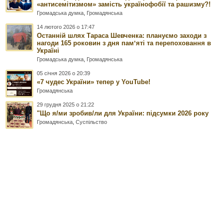
«антисемітизмом» замість українофобії та рашизму?!
Громадська думка
,
Громадянська
14 лютого 2026 о 17:47
Останній шлях Тараса Шевченка: плануємо заходи з
нагоди 165 роковин з дня памʼяті та перепоховання в
Україні
Громадська думка
,
Громадянська
05 січня 2026 о 20:39
«7 чудес України» тепер у YouTube!
Громадянська
29 грудня 2025 о 21:22
"Що я/ми зробив/ли для України: підсумки 2026 року
Громадянська
,
Суспільство