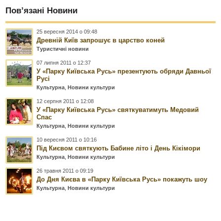
Пов’язані Новини
25 вересня 2014 о 09:48
Древній Київ запрошує в царство коней
Туристичні новини
07 липня 2011 о 12:37
У «Парку Київська Русь» презентують обряди Давньої
Русі
Культурна
,
Новини культури
12 серпня 2011 о 12:08
У «Парку Київська Русь» святкуватимуть Медовий
Спас
Культурна
,
Новини культури
10 вересня 2011 о 10:16
Під Києвом святкують Бабине літо і День Кікімори
Культурна
,
Новини культури
26 травня 2011 о 09:19
До Дня Києва в «Парку Київська Русь» покажуть шоу
Культурна
,
Новини культури