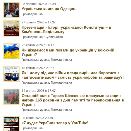
08 червня 2026 о 16:34
Українська книга на Одещині
Громадянська
27 травня 2026 о 17:37
Презентація «Історії української Конституції» в
Камʼянець-Подільську
Громадянська
,
Суспільство
22 квітня 2026 о 16:17
Чи діждемося ми поваги до українців у воюючій
Україні?
Громадська думка
,
Громадянська
15 квітня 2026 о 21:57
Як і чому під час війни влада вирішила боротися з
«антисемітизмом» замість українофобії та рашизму?!
Громадська думка
,
Громадянська
14 лютого 2026 о 17:47
Останній шлях Тараса Шевченка: плануємо заходи з
нагоди 165 роковин з дня памʼяті та перепоховання в
Україні
Громадська думка
,
Громадянська
05 січня 2026 о 20:39
«7 чудес України» тепер у YouTube!
Громадянська