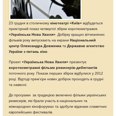
23 грудня в столичному
кінотеатрі «Київ»
відбудеться
прем’єрний показ четвертої збірки короткометражок
«
Українська Нова Хвиля»
. Добірку кращих вітчизняних
фільмів року випускають на екрани
Національний
центр Олександра Довженка
та
Державне агентство
України з питань кіно
.
Проект
«
Українська Нова Хвиля
»
презентує
короткометражні фільми режисерів-дебютантів
поточного року. Покази перших збірок відбулися у 2012
році. Відтоді прем’єри нових добірок проходять в грудні
та навесні.
До програми за традицією включено фільми українських
режисерів, які брали участь в національних та
міжнародних кінофорумах та здобули відзнаки славетних
європейських фестивалів.