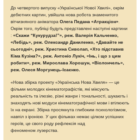
До четвертого випуску «Української Нової Хвилі», окрім
дебютних картин, увійшла нова робота знаменитого
вітчизняного аніматора
Олега Педана «Атракціон»
.
Окрім того, публіці будуть представлені наступні картини
:
«Скажи “Кукурудза!”», реж. Валерія Кальченко,
«Лебідь», реж. Олександр Даниленко, «Давайте не
сьогодні», реж. Христина Сиволап, «Хто підставив
Кіма Кузіна?», реж. Антоніо Лукіч, «Інь, і що з цим
робити», реж. Мирослава Хорошун, «Віолончель»,
реж. Олеся Моргунець-Ісаєнко.
«Нова збірка проекту «Українська Нова Хвиля» — це
фільми молодих кінематографістів, які міксують
реальність та ілюзію, різні жанри і тональності, шукають і
знаходять нові модуси кінематографічної мови і втілюють
їх на екрані. Збірка просякнута глибоким психологізмом,
навпіл з іронією. У цих фільмах немає цілком успішних
героїв, це свого роду рефлексія над
феноменом лузерства.