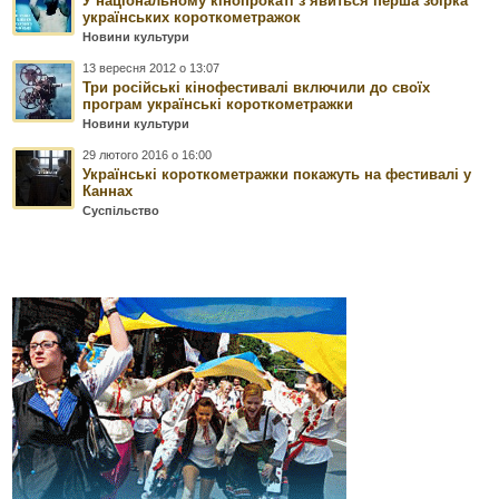
У національному кінопрокаті з’явиться перша збірка
українських короткометражок
Новини культури
13 вересня 2012 о 13:07
Три російські кінофестивалі включили до своїх
програм українські короткометражки
Новини культури
29 лютого 2016 о 16:00
Українські короткометражки покажуть на фестивалі у
Каннах
Суспільство