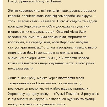
Греції, Древнього Риму та Візантії.
Життя херсонеситів, як і жителів інших древньогрецьких
колоній, повністю залежало від землеробської округи —
хори, як вони самі її називали. Сільські садиби та наділи
громадян Херсонеса — об'єкт досліджень сучасних
вчених різних спеціальностей. Околиці міста були
заселені різноманітними племенами, мирними та
ворожими, а в середні віки, коли Херсонес набуває
статусу християнської столиці півострова, навколо нього
з'являється безліч монастирів та скитів, а також
знамениті печерні міста. В кінці XIV століття навала
кочівників поклала кінець існуванню міста, а його руїни
поховала земля.
Лише в 1827 році, майже через півстоліття після
заснування міста Севастополя, на цьому місці
розпочалися розкопки, які майже відразу принесли
Херсонесу ще одну назву — «Руські Помпеї». З року в рік
із-під вікових нашарувань з'являлися будинки та вулиці,
площі та храми стародавнього міста.