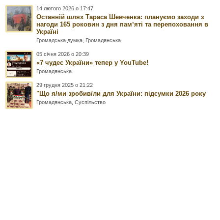
14 лютого 2026 о 17:47
Останній шлях Тараса Шевченка: плануємо заходи з
нагоди 165 роковин з дня памʼяті та перепоховання в
Україні
Громадська думка
,
Громадянська
05 січня 2026 о 20:39
«7 чудес України» тепер у YouTube!
Громадянська
29 грудня 2025 о 21:22
"Що я/ми зробив/ли для України: підсумки 2026 року
Громадянська
,
Суспільство