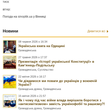
тиск:
вітер:
Погода на
sinoptik.ua
у Вінниці
Новини
Дивитися всі
08 червня 2026 о 16:34
Українська книга на Одещині
Громадянська
27 травня 2026 о 17:37
Презентація «Історії української Конституції» в
Камʼянець-Подільську
Громадянська
,
Суспільство
22 квітня 2026 о 16:17
Чи діждемося ми поваги до українців у воюючій
Україні?
Громадська думка
,
Громадянська
15 квітня 2026 о 21:57
Як і чому під час війни влада вирішила боротися з
«антисемітизмом» замість українофобії та рашизму?!
Громадська думка
,
Громадянська