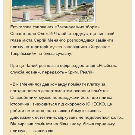
Екс-голова так званих «Законодавчих зборів»
Севастополя Олексій Чалий стверджує, що нинішній
глава міста Сергій Меняйло розпорядився замінити
плитку на території музею-заповідника «Херсонес
Таврійський» на більш сучасну.
Про це Чалий розповів в ефірі радіостанції «Російська
служба новин», передають «Крим. Реалії».
«Він (Меняйло) дав команду поміняти плитку за
погодженням з департаментом охорони пам'яток.
Співробітники музею попереджали його, що плитка
історична і знаходиться під охороною ЮНЕСКО, це
робити не можна, навіть якщо йому з якихось
дивовижних естетичних міркувань не подобається колір...
Він вирішив поміняти на більш нову, більш гарненьку
плитку», — заявив він.