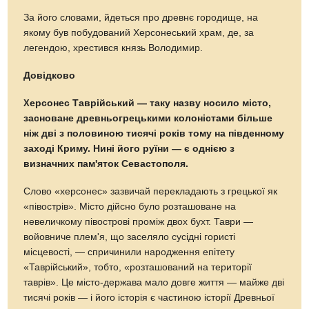
За його словами, йдеться про древнє городище, на
якому був побудований Херсонеський храм, де, за
легендою, хрестився князь Володимир.
Довідково
Х
ерсонес Таврійський — таку назву носило місто,
засноване древньогрецькими колоністами більше
ніж дві з половиною тисячі років тому на південному
заході Криму. Нині його руїни — є однією з
визначних пам'яток Севастополя.
Cлово «херсонес» зазвичай перекладають з грецької як
«півострів». Місто дійсно було розташоване на
невеличкому півострові проміж двох бухт. Таври —
войовниче плем'я, що заселяло сусідні гористі
місцевості, — спричинили народження епітету
«Таврійський», тобто, «розташований на території
таврів». Це місто-держава мало довге життя — майже дві
тисячі років — і його історія є частиною історії Древньої