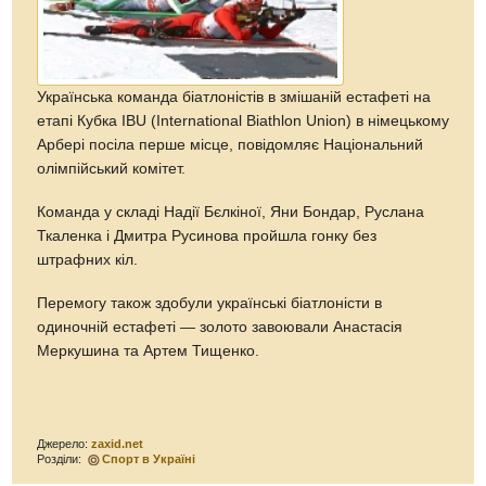
Українська команда біатлоністів в змішаній естафеті на
етапі Кубка IBU (International Biathlon Union) в німецькому
Арбері посіла перше місце, повідомляє Національний
олімпійський комітет.
Команда у складі Надії Бєлкіної, Яни Бондар, Руслана
Ткаленка і Дмитра Русинова пройшла гонку без
штрафних кіл.
Перемогу також здобули українські біатлоністи в
одиночній естафеті — золото завоювали Анастасія
Меркушина та Артем Тищенко.
Джерело:
zaxid.net
Розділи:
Спорт в Україні