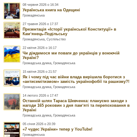
08 червня 2026 о 16:34
Українська книга на Одещині
Громадянська
27 травня 2026 о 17:37
Презентація «Історії української Конституції» в
Камʼянець-Подільську
Громадянська
,
Суспільство
22 квітня 2026 о 16:17
Чи діждемося ми поваги до українців у воюючій
Україні?
Громадська думка
,
Громадянська
15 квітня 2026 о 21:57
Як і чому під час війни влада вирішила боротися з
«антисемітизмом» замість українофобії та рашизму?!
Громадська думка
,
Громадянська
14 лютого 2026 о 17:47
Останній шлях Тараса Шевченка: плануємо заходи з
нагоди 165 роковин з дня памʼяті та перепоховання в
Україні
Громадська думка
,
Громадянська
05 січня 2026 о 20:39
«7 чудес України» тепер у YouTube!
Громадянська