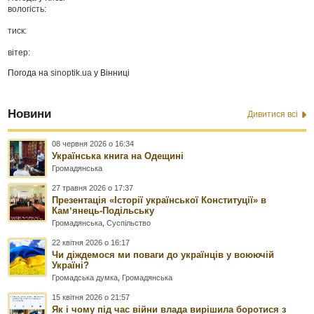
вологість:
тиск:
вітер:
Погода на
sinoptik.ua
у Вінниці
Новини
Дивитися всі
08 червня 2026 о 16:34
Українська книга на Одещині
Громадянська
27 травня 2026 о 17:37
Презентація «Історії української Конституції» в
Камʼянець-Подільську
Громадянська
,
Суспільство
22 квітня 2026 о 16:17
Чи діждемося ми поваги до українців у воюючій
Україні?
Громадська думка
,
Громадянська
15 квітня 2026 о 21:57
Як і чому під час війни влада вирішила боротися з