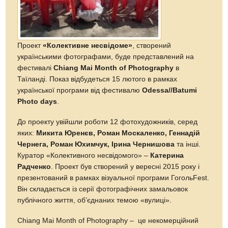
Проект
«Колективне несвідоме»
, створений
українськими фотографами, буде представлений на
фестивалі
Chiang Mai Month of Photography
в
Таїланді. Показ відбудеться 15 лютого в рамках
української програми від фестивалю
Odessa//Batumi
Photo days
.
До проекту увійшли роботи 12 фотохудожників, серед
яких:
Микита Юренєв, Роман Москаленко, Геннадій
Чернега, Роман Юхимчук, Ірина Чернишова
та інші.
Куратор «Колективного несвідомого» –
Катерина
Радченко
. Проект був створений у вересні 2015 року і
презентований в рамках візуальної програми ГогольFest.
Він складається із серії фотографічних замальовок
публічного життя, об’єднаних темою «вулиці».
Chiang Mai Month of Photography – це некомерційний