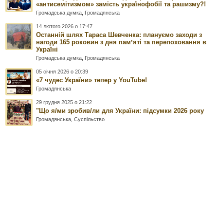
«антисемітизмом» замість українофобії та рашизму?!
Громадська думка
,
Громадянська
14 лютого 2026 о 17:47
Останній шлях Тараса Шевченка: плануємо заходи з
нагоди 165 роковин з дня памʼяті та перепоховання в
Україні
Громадська думка
,
Громадянська
05 січня 2026 о 20:39
«7 чудес України» тепер у YouTube!
Громадянська
29 грудня 2025 о 21:22
"Що я/ми зробив/ли для України: підсумки 2026 року
Громадянська
,
Суспільство