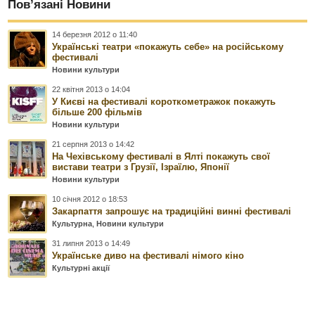
Пов’язані Новини
14 березня 2012 о 11:40
Українські театри «покажуть себе» на російському
фестивалі
Новини культури
22 квітня 2013 о 14:04
У Києві на фестивалі короткометражок покажуть
більше 200 фільмів
Новини культури
21 серпня 2013 о 14:42
На Чехівському фестивалі в Ялті покажуть свої
вистави театри з Грузії, Ізраїлю, Японії
Новини культури
10 січня 2012 о 18:53
Закарпаття запрошує на традиційні винні фестивалі
Культурна
,
Новини культури
31 липня 2013 о 14:49
Українське диво на фестивалі німого кіно
Культурні акції