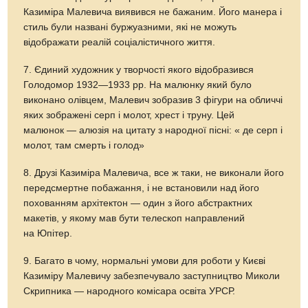
Казиміра Малевича виявився не бажаним. Його манера і
стиль були названі буржуазними, які не можуть
відображати реалій соціалістичного життя.
7. Єдиний художник у творчості якого відобразився
Голодомор 1932—1933 рр. На малюнку який було
виконано олівцем, Малевич зобразив 3 фігури на обличчі
яких зображені серп і молот, хрест і труну. Цей
малюнок — алюзія на цитату з народної пісні: « де серп і
молот, там смерть і голод»
8. Друзі Казиміра Малевича, все ж таки, не виконали його
передсмертне побажання, і не встановили над його
похованням архітектон — один з його абстрактних
макетів, у якому мав бути телескоп направлений
на Юпітер.
9. Багато в чому, нормальні умови для роботи у Києві
Казиміру Малевичу забезпечувало заступництво Миколи
Скрипника — народного комісара освіта УРСР.