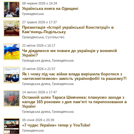
08 червня 2026 о 16:34
Українська книга на Одещині
Громадянська
27 травня 2026 о 17:37
Презентація «Історії української Конституції» в
Камʼянець-Подільську
Громадянська
,
Суспільство
22 квітня 2026 о 16:17
Чи діждемося ми поваги до українців у воюючій
Україні?
Громадська думка
,
Громадянська
15 квітня 2026 о 21:57
Як і чому під час війни влада вирішила боротися з
«антисемітизмом» замість українофобії та рашизму?!
Громадська думка
,
Громадянська
14 лютого 2026 о 17:47
Останній шлях Тараса Шевченка: плануємо заходи з
нагоди 165 роковин з дня памʼяті та перепоховання в
Україні
Громадська думка
,
Громадянська
05 січня 2026 о 20:39
«7 чудес України» тепер у YouTube!
Громадянська