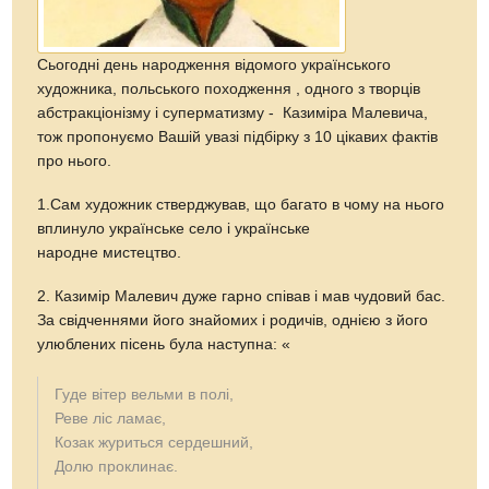
Сьогодні день народження відомого українського
художника, польського походження , одного з творців
абстракціонізму і суперматизму - Казиміра Малевича,
тож пропонуємо Вашій увазі підбірку з 10 цікавих фактів
про нього.
1.Сам художник стверджував, що багато в чому на нього
вплинуло українське село і українське
народне мистецтво.
2. Казимір Малевич дуже гарно співав і мав чудовий бас.
За свідченнями його знайомих і родичів, однією з його
улюблених пісень була наступна: «
Гуде вітер вельми в полі,
Реве ліс ламає,
Козак журиться сердешний,
Долю проклинає.