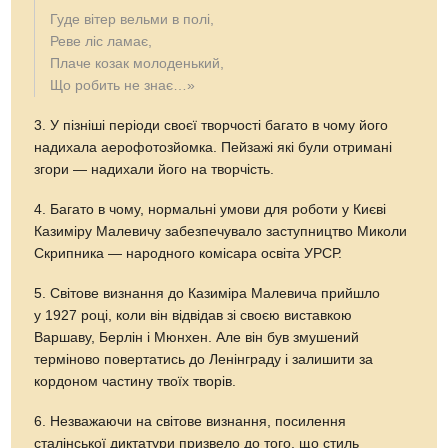
Гуде вітер вельми в полі,
Реве ліс ламає,
Плаче козак молоденький,
Що робить не знає…»
3. У пізніші періоди своєї творчості багато в чому його
надихала аерофотозйомка. Пейзажі які були отримані
згори — надихали його на творчість.
4. Багато в чому, нормальні умови для роботи у Києві
Казиміру Малевичу забезпечувало заступництво Миколи
Скрипника — народного комісара освіта УРСР.
5. Світове визнання до Казиміра Малевича прийшло
у 1927 році, коли він відвідав зі своєю виставкою
Варшаву, Берлін і Мюнхен. Але він був змушений
терміново повертатись до Ленінграду і залишити за
кордоном частину твоїх творів.
6. Незважаючи на світове визнання, посилення
сталінської диктатури призвело до того, що стиль