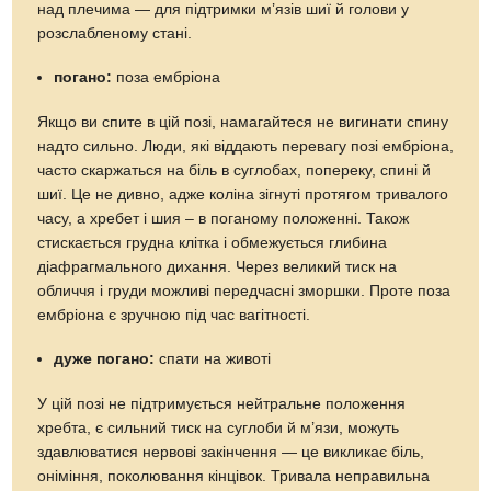
над плечима — для підтримки м’язів шиї й голови у
розслабленому стані.
погано:
поза ембріона
Якщо ви спите в цій позі, намагайтеся не вигинати спину
надто сильно. Люди, які віддають перевагу позі ембріона,
часто скаржаться на біль в суглобах, попереку, спині й
шиї. Це не дивно, адже коліна зігнуті протягом тривалого
часу, а хребет і шия – в поганому положенні. Також
стискається грудна клітка і обмежується глибина
діафрагмального дихання. Через великий тиск на
обличчя і груди можливі передчасні зморшки. Проте поза
ембріона є зручною під час вагітності.
дуже погано:
спати на животі
У цій позі не підтримується нейтральне положення
хребта, є сильний тиск на суглоби й м’язи, можуть
здавлюватися нервові закінчення — це викликає біль,
оніміння, поколювання кінцівок. Тривала неправильна