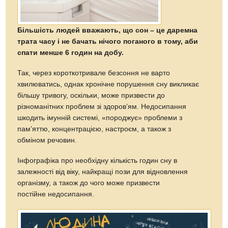
Більшість людей вважають, що сон – це даремна
трата часу і не бачать нічого поганого в тому, аби
спати менше 6 годин на добу.
Так, через короткотривале безсоння не варто
хвилюватись, однак хронічне порушення сну викликає
більшу тривогу, оскільки, може призвести до
різноманітних проблем зі здоров’ям. Недосипання
шкодить імунній системі, «породжує» проблеми з
пам’яттю, концентрацією, настроєм, а також з
обміном речовин.
Інфографіка про необхідну кількість годин сну в
залежності від віку, найкращі пози для відновлення
організму, а також до чого може призвести
постійне недосипання.