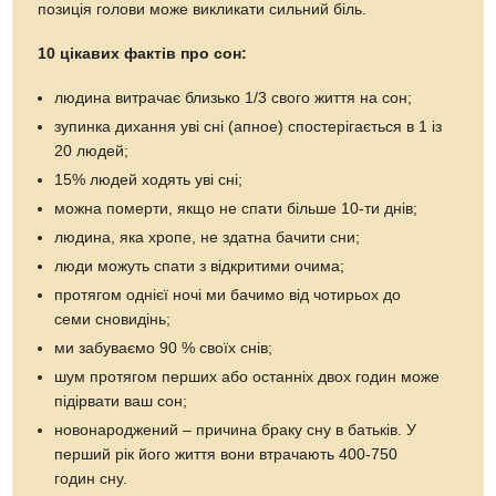
позиція голови може викликати сильний біль.
10 цікавих фактів про сон:
людина витрачає близько 1/3 свого життя на сон;
зупинка дихання уві сні (апное) спостерігається в 1 із
20 людей;
15% людей ходять уві сні;
можна померти, якщо не спати більше 10-ти днів;
людина, яка хропе, не здатна бачити сни;
люди можуть спати з відкритими очима;
протягом однієї ночі ми бачимо від чотирьох до
семи сновидінь;
ми забуваємо 90 % своїх снів;
шум протягом перших або останніх двох годин може
підірвати ваш сон;
новонароджений – причина браку сну в батьків. У
перший рік його життя вони втрачають 400-750
годин сну.