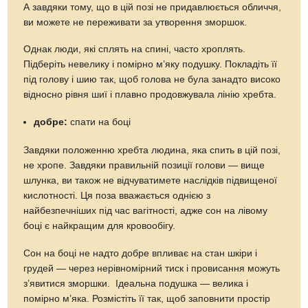
А завдяки тому, що в цій позі не придавлюється обличчя,
ви можете не переживати за утворення зморшок.
Однак люди, які сплять на спині, часто хроплять.
Підберіть невелику і помірно м’яку подушку. Покладіть її
під голову і шию так, щоб голова не була занадто високо
відносно рівня шиї і плавно продовжувала лінію хребта.
добре:
спати на боці
Завдяки положенню хребта людина, яка спить в цій позі,
не хропе. Завдяки правильній позиції голови — вище
шлунка, ви також не відчуватимете наслідків підвищеної
кислотності. Ця поза вважається однією з
найбезпечніших під час вагітності, адже сон на лівому
боці є найкращим для кровообігу.
Сон на боці не надто добре впливає на стан шкіри і
грудей — через нерівномірний тиск і провисання можуть
з’явитися зморшки. Ідеальна подушка — велика і
помірно м’яка. Розмістіть її так, щоб заповнити простір