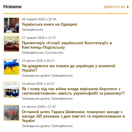
Новини
Дивитися всі
08 червня 2026 о 16:34
Українська книга на Одещині
Громадянська
27 травня 2026 о 17:37
Презентація «Історії української Конституції» в
Камʼянець-Подільську
Громадянська
,
Суспільство
22 квітня 2026 о 16:17
Чи діждемося ми поваги до українців у воюючій
Україні?
Громадська думка
,
Громадянська
15 квітня 2026 о 21:57
Як і чому під час війни влада вирішила боротися з
«антисемітизмом» замість українофобії та рашизму?!
Громадська думка
,
Громадянська
14 лютого 2026 о 17:47
Останній шлях Тараса Шевченка: плануємо заходи з
нагоди 165 роковин з дня памʼяті та перепоховання в
Україні
Громадська думка
,
Громадянська