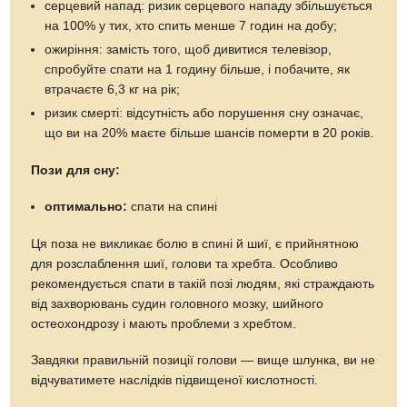
серцевий напад: ризик серцевого нападу збільшується
на 100% у тих, хто спить менше 7 годин на добу;
ожиріння: замість того, щоб дивитися телевізор,
спробуйте спати на 1 годину більше, і побачите, як
втрачаєте 6,3 кг на рік;
ризик смерті: відсутність або порушення сну означає,
що ви на 20% маєте більше шансів померти в 20 років.
Пози для сну:
оптимально:
спати на спині
Ця поза не викликає болю в спині й шиї, є прийнятною
для розслаблення шиї, голови та хребта. Особливо
рекомендується спати в такій позі людям, які страждають
від захворювань судин головного мозку, шийного
остеохондрозу і мають проблеми з хребтом.
Завдяки правильній позиції голови — вище шлунка, ви не
відчуватимете наслідків підвищеної кислотності.