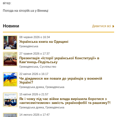
вітер:
Погода на
sinoptik.ua
у Вінниці
Новини
Дивитися всі
08 червня 2026 о 16:34
Українська книга на Одещині
Громадянська
27 травня 2026 о 17:37
Презентація «Історії української Конституції» в
Камʼянець-Подільську
Громадянська
,
Суспільство
22 квітня 2026 о 16:17
Чи діждемося ми поваги до українців у воюючій
Україні?
Громадська думка
,
Громадянська
15 квітня 2026 о 21:57
Як і чому під час війни влада вирішила боротися з
«антисемітизмом» замість українофобії та рашизму?!
Громадська думка
,
Громадянська
14 лютого 2026 о 17:47