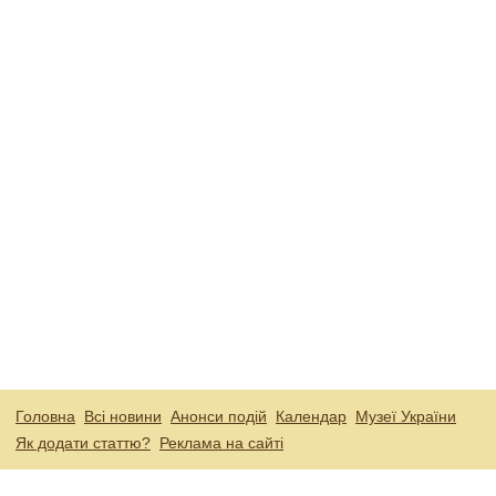
Головна
Всі новини
Анонси подій
Календар
Музеї України
Як додати статтю?
Реклама на сайті