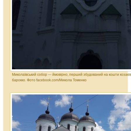
Миколаївський собор — ймовірно, перший збудований на кошти козаків і
барокко. Фото facebook.com/Микола Томенко