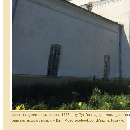
Хрестовоздвиженська церква 1775 року. Тут Гоголь, ще в часи дерев'яно
описану згодом у повісті « Вій». Фото facebook.com/Микола Томенко