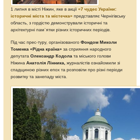
1 липня в місті Ніжин, яке в акції
«7 чудес України:
історичні міста та містечка»
представляє Чернігівську
область, з гордістю демонстрували історичні та
архітектурні пам`ятки різних історичних періодів.
Під час прес-туру, організованого
Фондом Миколи
Томенка «Рідна країна»
за сприяння народного
депутата
Олександр Кодола
та міського голови
Ніжина
Анатолія Лінника,
журналістів ознайомили зі
спадщиною різних епох та розповіли про різні періоди
розвитку та занепаду міста.