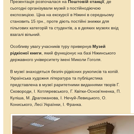
Презентація розпочалася на
Поштовій станції
, де
сьогодні організували музей з постійнодіючою
експозицією. Ціна на екскурсії в Ніжині в середньому
становить 15 грн., проте діють постійні знижки для
пільгових категорій та студентів, а в деяких музеях вхід
взагалі вільний.
Особливу увагу учасників туру привернув
Музей
рідкісної книги
, який функціонує на базі Ніжинського
державного університету імені Миколи Гоголя.
В музеї знаходяться безліч рідкісних рукописів та копій.
Українська художня література та публіцистика
представлена в музеї раритетними виданнями творів Г.
Сковороди, І. Котляревського, Г. Квітки-Основ'яненка, П.
Куліша, М. Драгоманова, І. Нечуй-Левицького, О.
Кониського, Лесі Українки, І. Франка.