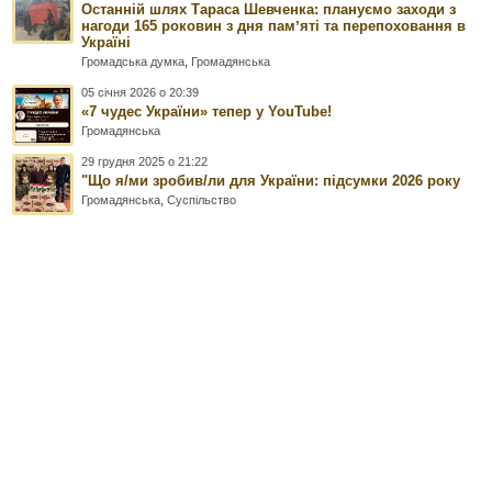
Останній шлях Тараса Шевченка: плануємо заходи з
нагоди 165 роковин з дня памʼяті та перепоховання в
Україні
Громадська думка
,
Громадянська
05 січня 2026 о 20:39
«7 чудес України» тепер у YouTube!
Громадянська
29 грудня 2025 о 21:22
"Що я/ми зробив/ли для України: підсумки 2026 року
Громадянська
,
Суспільство