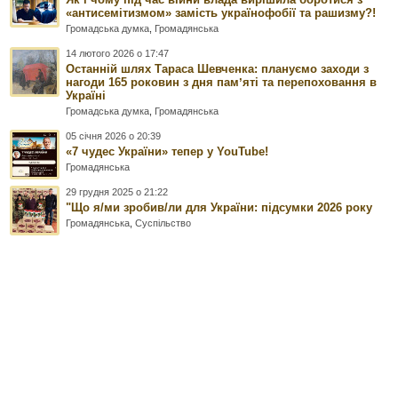
«антисемітизмом» замість українофобії та рашизму?!
Громадська думка
,
Громадянська
14 лютого 2026 о 17:47
Останній шлях Тараса Шевченка: плануємо заходи з
нагоди 165 роковин з дня памʼяті та перепоховання в
Україні
Громадська думка
,
Громадянська
05 січня 2026 о 20:39
«7 чудес України» тепер у YouTube!
Громадянська
29 грудня 2025 о 21:22
"Що я/ми зробив/ли для України: підсумки 2026 року
Громадянська
,
Суспільство