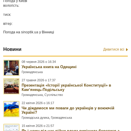
Погода у
Києві
вологість:
тиск:
вітер:
Погода на
sinoptik.ua
у Вінниці
Новини
Дивитися всі
08 червня 2026 о 16:34
Українська книга на Одещині
Громадянська
27 травня 2026 о 17:37
Презентація «Історії української Конституції» в
Камʼянець-Подільську
Громадянська
,
Суспільство
22 квітня 2026 о 16:17
Чи діждемося ми поваги до українців у воюючій
Україні?
Громадська думка
,
Громадянська
15 квітня 2026 о 21:57
Як і чому під час війни влада вирішила боротися з