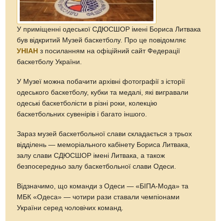
У приміщенні одеської СДЮСШОР імені Бориса Литвака
був відкритий Музей баскетболу. Про це повідомляє
УНІАН
з посиланням на офіційний сайт Федерації
баскетболу України.
У Музеї можна побачити архівні фотографії з історії
одеського баскетболу, кубки та медалі, які вигравали
одеські баскетболісти в різні роки, колекцію
баскетбольних сувенірів і багато іншого.
Зараз музей баскетбольної слави складається з трьох
відділень — меморіального кабінету Бориса Литвака,
залу слави СДЮСШОР імені Литвака, а також
безпосередньо залу баскетбольної слави Одеси.
Відзначимо, що команди з Одеси — «БІПА-Мода» та
МБК «Одеса» — чотири рази ставали чемпіонами
України серед чоловічих команд.