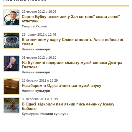
26 червня 2012 о 16:06
Сергія Бубку включили у Зал світової слави легкої
атлетики
Спорт в Україні
23 травня 2012 о 12:46
В столичному парку Слави створять Алею воїнської
слави
Новини культури
01 червня 2012 о 16:10
На Буковині відкрили кімнату-музей співака Дмитра
Гнатюка
Новини культури
26 березня 2012 о 13:29
Незабаром в Одесі з'явиться музей звуку
Новини культури
05 вересня 2011 о 09:39
В Одесі відкрили пам'ятник письменнику Ісааку
Бабелю
Культурна
,
Новини культури