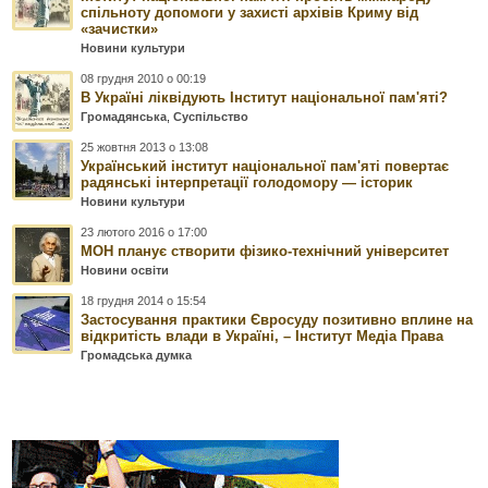
спільноту допомоги у захисті архівів Криму від
«зачистки»
Новини культури
08 грудня 2010 о 00:19
В Україні ліквідують Інститут національної пам'яті?
Громадянська
,
Суспільство
25 жовтня 2013 о 13:08
Український інститут національної пам'яті повертає
радянські інтерпретації голодомору — історик
Новини культури
23 лютого 2016 о 17:00
МОН планує створити фізико-технічний університет
Новини освіти
18 грудня 2014 о 15:54
Застосування практики Євросуду позитивно вплине на
відкритість влади в Україні, – Інститут Медіа Права
Громадська думка