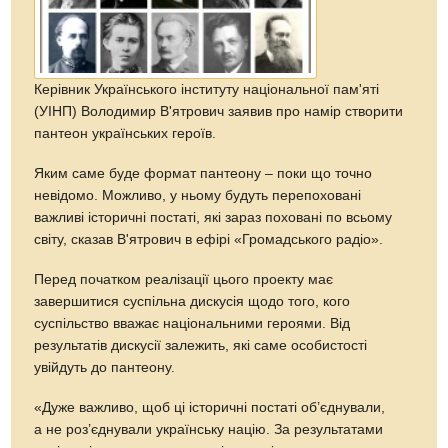
Керівник Українського інституту національної пам'яті
(УІНП) Володимир В'ятрович заявив про намір створити
пантеон українських героїв.
Яким саме буде формат пантеону – поки що точно
невідомо. Можливо, у ньому будуть перепоховані
важливі історичні постаті, які зараз поховані по всьому
світу, сказав В'ятрович в ефірі «Громадського радіо».
Перед початком реалізації цього проекту має
завершитися суспільна дискусія щодо того, кого
суспільство вважає національними героями. Від
результатів дискусії залежить, які саме особистості
увійдуть до пантеону.
«Дуже важливо, щоб ці історичні постаті об’єднували,
а не роз’єднували українську націю. За результатами