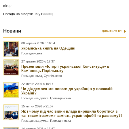
вітер:
Погода на
sinoptik.ua
у Вінниці
Новини
Дивитися всі
08 червня 2026 о 16:34
Українська книга на Одещині
Громадянська
27 травня 2026 о 17:37
Презентація «Історії української Конституції» в
Камʼянець-Подільську
Громадянська
,
Суспільство
22 квітня 2026 о 16:17
Чи діждемося ми поваги до українців у воюючій
Україні?
Громадська думка
,
Громадянська
15 квітня 2026 о 21:57
Як і чому під час війни влада вирішила боротися з
«антисемітизмом» замість українофобії та рашизму?!
Громадська думка
,
Громадянська
14 лютого 2026 о 17:47