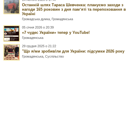
Останній шлях Тараса Шевченка: плануємо заходи з
нагоди 165 роковин з дня памʼяті та перепоховання в
Україні
Громадська думка
,
Громадянська
05 січня 2026 о 20:39
«7 чудес України» тепер у YouTube!
Громадянська
29 грудня 2025 о 21:22
"Що я/ми зробив/ли для України: підсумки 2026 року
Громадянська
,
Суспільство