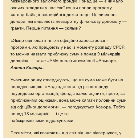
Міжнародного валютного фонду! Понад це — є чимало
охочих вкладати у нас свої кошти попри програму
«стенд-бай», інвестиційні індекси тощо. Це численні
донори, які виділяють незворотну фінансову допомогу —
гранти. Перше питання — скільки?
«Якщо оцінювати тільки офіційно зареєстровані
програми, які працюють у нас iз моменту розпаду СРСР,
то можна назвати приблизну суму в понад 9 мільярдів
доларів», — каже «УМ» аналітик компанії «Альпарі»
Антон Козюра.
Учасники ринку стверджують, що ця сума може бути на
порядок вищою. «Надходження від різного роду
неурядових організацій, фондів важко оцінити, проте, за
приблизними оцінками, вона може сягати половини суми
від офіційної допомоги», — погоджується Козюра. Тобто
понад 13 мільярдів — і це за
найскромнішими підрахунками.
Песимісти, які вважають, що світ від нас відвернувся, у