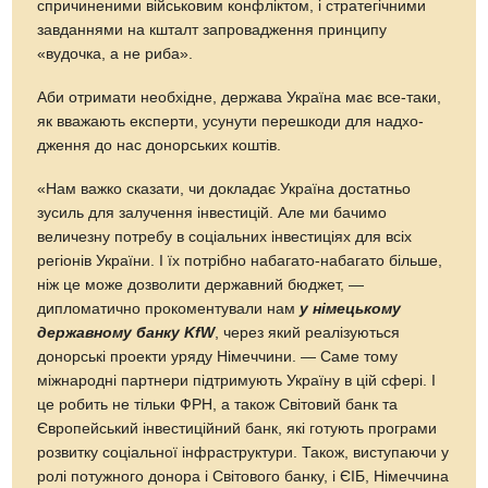
спричиненими військовим конфліктом, і стратегічними
завданнями на кшталт запровадження принципу
«вудочка, а не риба».
Аби отримати необхідне, держава Україна має все-таки,
як вважають експерти, усунути перешкоди для надхо­
дження до нас донорських коштів.
«Нам важко сказати, чи докладає Україна достатньо
зусиль для залучення інвестицій. Але ми бачимо
величезну потребу в соціальних інвестиціях для всіх
регіонів України. І їх потрібно набагато-набагато більше,
ніж це може дозволити державний бюджет, —
дипломатично прокоментували нам
у німецькому
державному банку KfW
, через який реалізуються
донорські проекти уряду Німеччини. — Саме тому
міжнародні партнери підтримують Україну в цій сфері. І
це робить не тільки ФРН, а також Світовий банк та
Європейський iнвестиційний банк, які готують програми
розвитку соціальної інфраструктури. Також, виступаючи у
ролі потужного донора і Світового банку, і ЄІБ, Німеччина