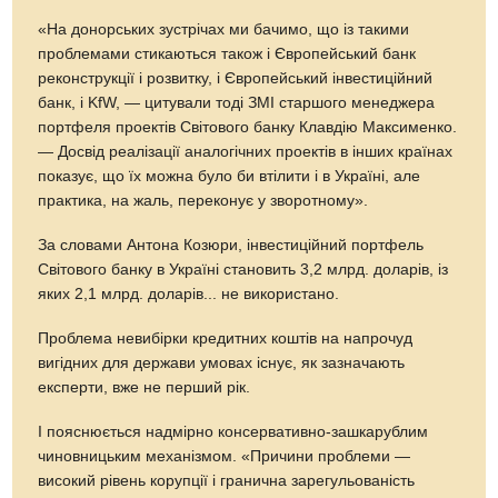
«На донорських зустрічах ми бачимо, що із такими
проблемами стикаються також і Європейський банк
реконструкції і розвитку, і Європейський інвестиційний
банк, і KfW, — цитували тоді ЗМІ старшого менеджера
портфеля проектів Світового банку Клавдію Максименко.
— Досвід реалізації аналогічних проектів в інших країнах
показує, що їх можна було би втілити і в Україні, але
практика, на жаль, переконує у зворотному».
За словами Антона Козюри, інвестиційний портфель
Світового банку в Україні становить 3,2 млрд. доларів, із
яких 2,1 млрд. доларів... не використано.
Проб­лема невибірки кредитних коштів на напрочуд
вигідних для держави умовах існує, як зазначають
експерти, вже не перший рік.
І пояснюється надмірно консервативно-зашкарублим
чиновницьким механізмом. «Причини проблеми —
високий рівень корупції і гранична зарегульованість