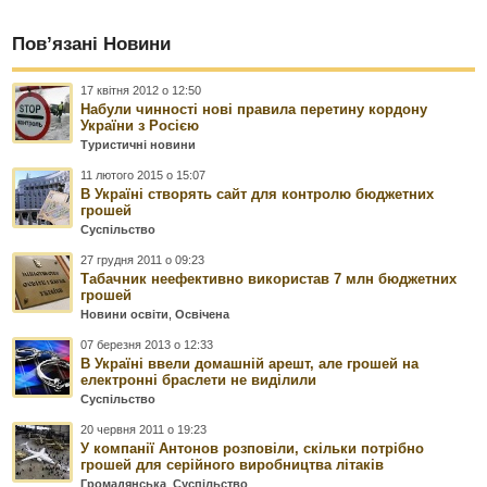
Пов’язані Новини
17 квітня 2012 о 12:50
Набули чинності нові правила перетину кордону
України з Росією
Туристичні новини
11 лютого 2015 о 15:07
В Україні створять сайт для контролю бюджетних
грошей
Суспільство
27 грудня 2011 о 09:23
Табачник неефективно використав 7 млн бюджетних
грошей
Новини освіти
,
Освічена
07 березня 2013 о 12:33
В Україні ввели домашній арешт, але грошей на
електронні браслети не виділили
Суспільство
20 червня 2011 о 19:23
У компанії Антонов розповіли, скільки потрібно
грошей для серійного виробництва літаків
Громадянська
,
Суспільство