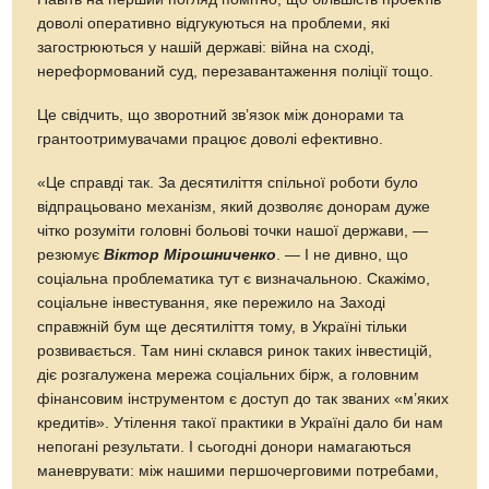
доволі оперативно відгукуються на проблеми, які
загострюються у нашій державі: війна на сході,
нереформований суд, перезавантаження поліції тощо.
Це свідчить, що зворотний зв’язок між донорами та
грантоотримувачами працює доволі ефективно.
«Це справді так. За десятиліття спільної роботи було
відпрацьовано механізм, який дозволяє донорам дуже
чітко розуміти головні больові точки нашої держави, —
резюмує
Віктор Мірошниченко
. — І не дивно, що
соціальна проблематика тут є визначальною. Скажімо,
соціальне інвестування, яке пережило на Заході
справжній бум ще десятиліття тому, в Україні тільки
розвивається. Там нині склався ринок таких інвестицій,
діє розгалужена мережа соціальних бірж, а головним
фінансовим інструментом є доступ до так званих «м’яких
кредитів». Утілення такої практики в Україні дало би нам
непогані результати. І сьогодні донори намагаються
маневрувати: між нашими першочерговими потребами,