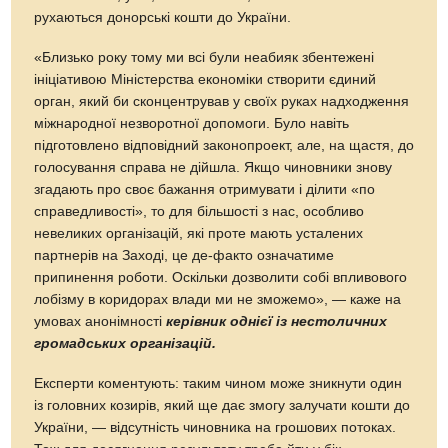
рухаються донорські кошти до України.
«Близько року тому ми всі були неабияк збентежені
ініціативою Міністерства економіки створити єдиний
орган, який би сконцентрував у своїх руках надходження
міжнародної незворотної допомоги. Було навіть
підготовлено відповідний законопроект, але, на щастя, до
голосування справа не дійшла. Якщо чиновники знову
згадають про своє бажання отримувати і ділити «по
справедливості», то для більшості з нас, особливо
невеликих організацій, які проте мають усталених
партнерів на Заході, це де-факто означатиме
припинення роботи. Оскільки дозволити собі впливового
лобізму в коридорах влади ми не зможемо», — каже на
умовах анонімності
керівник однієї із нестоличних
громадських організацій.
Експерти коментують: таким чином може зникнути один
із головних козирів, який ще дає змогу залучати кошти до
України, — відсутність чиновника на грошових потоках.