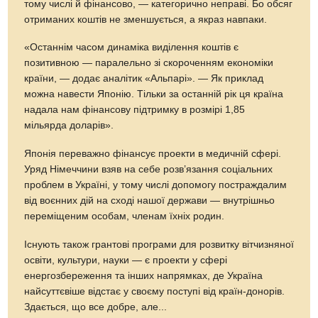
тому числі й фінансово, — категорично неправі. Бо обсяг
отриманих коштів не зменшується, а якраз навпаки.
«Останнім часом динаміка виділення коштів є
позитивною — паралельно зi скороченням економіки
країни, — додає аналітик «Альпарі». — Як приклад
можна навести Японію. Тільки за останній рік ця країна
надала нам фінансову підтримку в розмірі 1,85
мільярда доларів».
Японія переважно фінансує проекти в медичній сфері.
Уряд Німеччини взяв на себе розв’язання соціальних
проблем в Україні, у тому числі допомогу постраждалим
від воєнних дій на сході нашої держави — внутрішньо
переміщеним особам, членам їхніх родин.
Існують також грантові програми для розвитку вітчизняної
освіти, культури, науки — є проекти у сфері
енергозбереження та інших напрямках, де Україна
найсуттєвіше відстає у своєму поступі від країн-донорів.
Здається, що все добре, але...