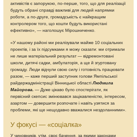
активістів є запорукою, по-перше, того, що для реалізації
будуть обрані справді важливі для людей напрямки
роботи, а по-друге, громадськість є найкращим
контролером того, що кошти будуть використані
ефективно», — наголошує Мірошниченко.
«У нашому районі ми реалізували майже 10 соціальних
проектів, і за їх підсумками я можу сказати: ми отримали
не лише матеріальний результат — відремонтовані
школи, дитячі садки, амбулаторія, а ще й згуртовану
громаду. Люди відчули свою силу і готовність працювати
разом, — каже перший заступник голови Ямпільської
райдержадміністрації Вінницької області
Людмила
Майорова.
— Дуже цікаво було спостерігати, як
первісний скепсис змінювався зацікавленістю, інтересом,
азартом — довершити розпочате і навіть узятися за
проблеми, які ще нещодавно вважалися нездоланними».
У фокусі — «соціалка»
У чиновників, утім, своє бачення, за якими законами