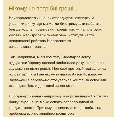
Нікому не потрібні гроші...
Найпарадоксальніше, як ствер­джують експерти й
учасники ринку, що ми могли би отримувати набагато
більше коштів: і грантових, і кредитних — на пільгових
умовах. «Контролери фінансових інститутів часто
невдоволені роботою із освоєння та
використання грантів.
Так, наприклад, місія комітету Європарламенту,
відвідавши Україну навесні нинішнього року, висловила
зауваження після ревізії. Про свої претензії тоді заявила
голова місії Інга Греслє, — зауважує Антон Козюра. —
Зауваження переважно стосувалися коштів, за освоєння
яких відповідали державні чиновники».
Про дивну ситуацію наприкінці літа розповіли у Світовому
банку: Україна не може освоїти запропоновані їй
кредитні кошти. Причому, як виявилося, це глобальна
проблема всіх потенційних кредиторів.