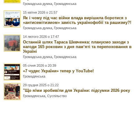
Громадська думка
,
Громадянська
15 квітня 2026 о 21:57
Як і чому під час війни влада вирішила боротися з
«антисемітизмом» замість українофобії та рашизму?!
Громадська думка
,
Громадянська
14 лютого 2026 о 17:47
Останній шлях Тараса Шевченка: плануємо заходи з
нагоди 165 роковин з дня памʼяті та перепоховання в
Україні
Громадська думка
,
Громадянська
05 січня 2026 о 20:39
«7 чудес України» тепер у YouTube!
Громадянська
29 грудня 2025 о 21:22
"Що я/ми зробив/ли для України: підсумки 2026 року
Громадянська
,
Суспільство