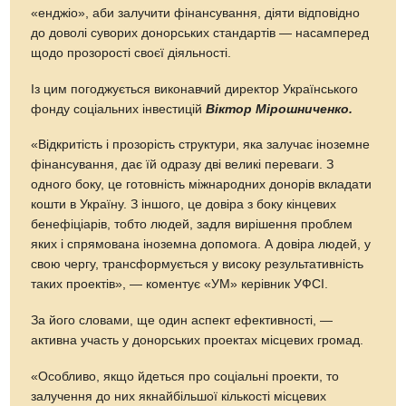
«енджіо», аби залучити фінансування, діяти відповідно
до доволі суворих донорських стандартів — насамперед
щодо прозорості своєї діяльності.
Із цим погоджується виконавчий директор Українського
фонду соціальних інвестицій
Віктор Мірошниченко.
«Відкритість і прозорість структури, яка залучає іноземне
фінансування, дає їй одразу дві великі переваги. З
одного боку, це готовність міжнародних донорів вкладати
кошти в Україну. З іншого, це довіра з боку кінцевих
бенефіціарів, тобто людей, задля вирішення проблем
яких і спрямована іноземна допомога. А довіра людей, у
свою чергу, трансформується у високу результативність
таких проектів», — коментує «УМ» керівник УФСІ.
За його словами, ще один аспект ефективності, —
активна участь у донорських проектах місцевих громад.
«Особливо, якщо йдеться про соціальні проекти, то
залучення до них якнайбільшої кількості місцевих