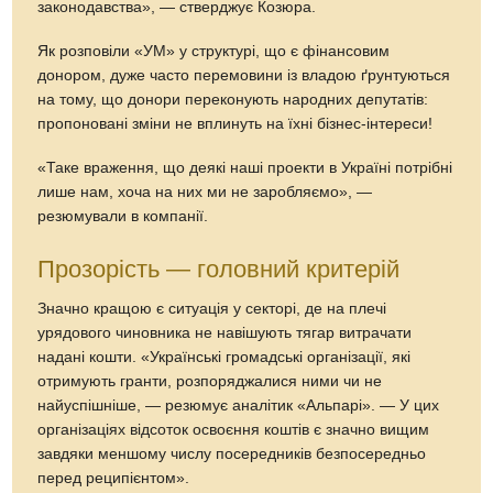
законодавства», — стверджує Козюра.
Як розповіли «УМ» у структурі, що є фінансовим
донором, дуже часто перемовини із владою ґрунтуються
на тому, що донори переконують народних депутатів:
пропоновані зміни не вплинуть на їхні бізнес-інтереси!
«Таке враження, що деякі наші проекти в Україні потрібні
лише нам, хоча на них ми не заробляємо», —
резюмували в компанії.
Прозорість — головний критерій
Значно кращою є ситуація у секторі, де на плечі
урядового чиновника не навішують тягар витрачати
надані кошти. «Українські громадські організації, які
отримують гранти, розпоряджалися ними чи не
найуспішніше, — резюмує аналітик «Альпарі». — У цих
організаціях відсоток освоєння коштів є значно вищим
завдяки меншому числу посередників безпосередньо
перед реципієнтом».