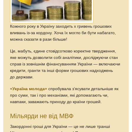
Кожного року в Україну заходить x гривень грошових
вливань із-за кордону. Хоча їх могло би бути набагато,
можна сказати в рази більше!
Це, мабуть, єдине стовідсотково коректне твердження,
яке можуть дозволити собі аналітики, досліджуючи стан
справ із зовнішнім фінансуванням України — включаючи
кредити, гранти та інші форми грошових надходжень
до держави.
«Україна молода»
спробувала з’ясувати детальніше як
про суми, так і про механізми, які допомагають чи,
навпаки, заважають приходу до країни грошей.
Мільярди не від МВФ
Закордонні гроші для України — це не лише транші