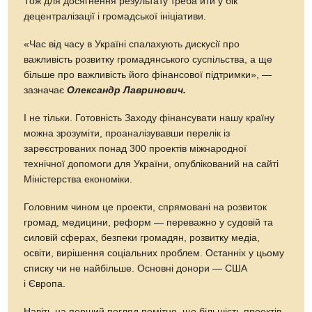
Тож для досягнення результату треба йти у бік
децентралізації і громадської ініціативи.
«Час від часу в Україні спалахують дискусії про
важливість розвитку громадянського суспільства, а ще
більше про важливість його фінансової підтримки», —
зазначає
Олександр Лавринович.
І не тільки. Готовність Заходу фінансувати нашу країну
можна зрозуміти, проаналізувавши перелік із
зареєстрованих понад 300 проектів міжнародної
технічної допомоги для України, опублікований на сайті
Міністерства економіки.
Головним чином це проекти, спрямовані на розвиток
громад, медицини, реформ — переважно у судовій та
силовій сферах, безпеки громадян, розвитку медіа,
освіти, вирішення соціальних проблем. Останніх у цьому
списку чи не найбільше. Основні донори — США
і Європа.
Навіть на перший погляд помітно, що більшість проектів