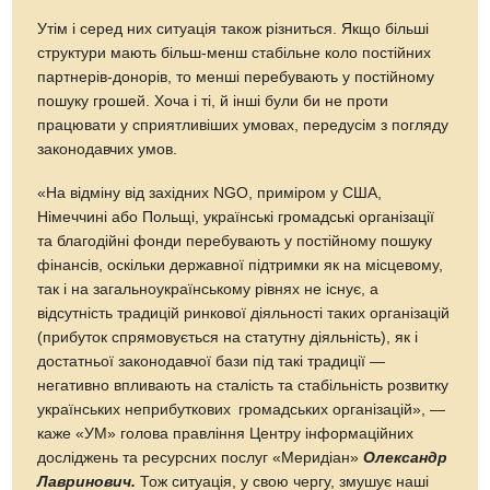
Утім і серед них ситуація також різниться. Якщо більші
структури мають більш-менш стабільне коло постійних
партнерів-донорів, то менші перебувають у постійному
пошуку грошей. Хоча і ті, й інші були би не проти
працювати у сприятливіших умовах, передусім з погляду
законодавчих умов.
«На відміну від західних NGO, приміром у США,
Німеччині або Польщі, українські громадські організації
та благодійні фонди перебувають у постійному пошуку
фінансів, оскільки дер­жавної підтримки як на місцевому,
так і на загальноукраїнському рівнях не існує, а
відсутність традицій ринкової діяльності таких організацій
(прибуток спрямовується на статутну діяльність), як і
достатньої законодавчої бази під такі традиції —
негативно впливають на сталість та стабільність розвитку
українських неприбуткових громадських організацій», —
каже «УМ» голова правління Центру інформаційних
досліджень та ресурсних послуг «Меридіан»
Олександр
Лавринович.
Тож ситуація, у свою чергу, змушує наші