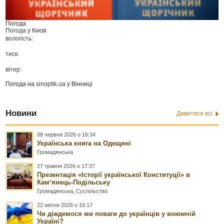
Погода
Погода у
Києві
вологість:
тиск:
вітер:
Погода на
sinoptik.ua
у Вінниці
Новини
Дивитися всі
08 червня 2026 о 16:34
Українська книга на Одещині
Громадянська
27 травня 2026 о 17:37
Презентація «Історії української Конституції» в
Камʼянець-Подільську
Громадянська
,
Суспільство
22 квітня 2026 о 16:17
Чи діждемося ми поваги до українців у воюючій
Україні?