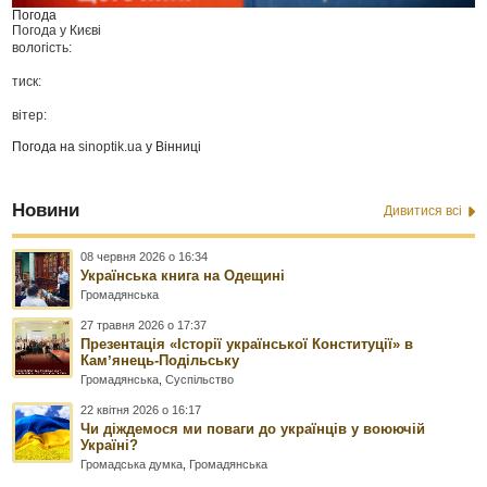
Погода
Погода у
Києві
вологість:
тиск:
вітер:
Погода на
sinoptik.ua
у Вінниці
Новини
Дивитися всі
08 червня 2026 о 16:34
Українська книга на Одещині
Громадянська
27 травня 2026 о 17:37
Презентація «Історії української Конституції» в
Камʼянець-Подільську
Громадянська
,
Суспільство
22 квітня 2026 о 16:17
Чи діждемося ми поваги до українців у воюючій
Україні?
Громадська думка
,
Громадянська