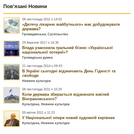
Пов’язані Новини
08 листопада 2011 о 14:02
«Дитячу лікарню майбутнього» має добудовувати
держава?
Громадянська
,
Суспільство
29 березня 2017 о 16:30
Влада узаконила гральний бізнес «Української
національної лотереї»?
Громадська думка
21 листопада 2014 о 09:43
В Україні сьогодні відзначають День Гідності та
свободи
Новини культури
08 листопада 2011 о 10:25
Коли держава збирається відзначати ювілей
Вінграновського?
Культурна
,
Новини культури
05 квітня 2011 о 11:23
У Національної опери новий художній керівник
Культурна
,
Новини культури