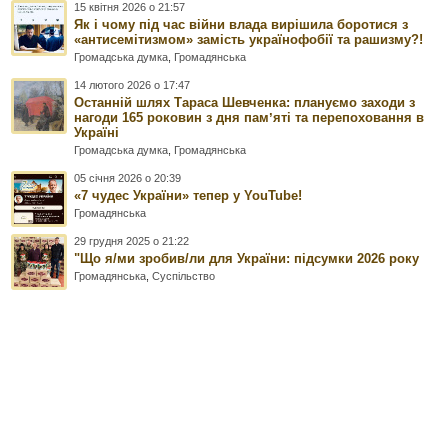
15 квітня 2026 о 21:57
Як і чому під час війни влада вирішила боротися з
«антисемітизмом» замість українофобії та рашизму?!
Громадська думка
,
Громадянська
14 лютого 2026 о 17:47
Останній шлях Тараса Шевченка: плануємо заходи з
нагоди 165 роковин з дня памʼяті та перепоховання в
Україні
Громадська думка
,
Громадянська
05 січня 2026 о 20:39
«7 чудес України» тепер у YouTube!
Громадянська
29 грудня 2025 о 21:22
"Що я/ми зробив/ли для України: підсумки 2026 року
Громадянська
,
Суспільство