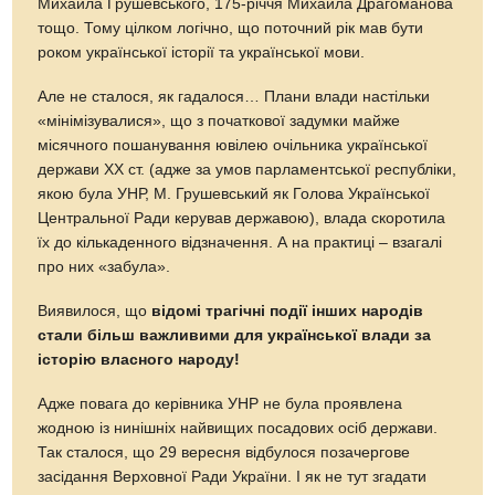
Михайла Грушевського, 175-річчя Михайла Драгоманова
тощо. Тому цілком логічно, що поточний рік мав бути
роком української історії та української мови.
Але не сталося, як гадалося… Плани влади настільки
«мінімізувалися», що з початкової задумки майже
місячного пошанування ювілею очільника української
держави ХХ ст. (адже за умов парламентської республіки,
якою була УНР, М. Грушевський як Голова Української
Центральної Ради керував державою), влада скоротила
їх до кількаденного відзначення. А на практиці – взагалі
про них «забула».
Виявилося, що
відомі трагічні події інших народів
стали більш важливими для української влади за
історію власного народу!
Адже повага до керівника УНР не була проявлена
жодною із нинішніх найвищих посадових осіб держави.
Так сталося, що 29 вересня відбулося позачергове
засідання Верховної Ради України. І як не тут згадати