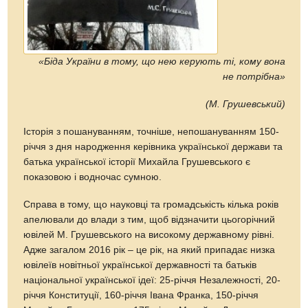
«Біда України в тому, що нею керують ті, кому вона
не потрібна»
(М. Грушевський)
Історія з пошануванням, точніше, непошануванням 150-
річчя з дня народження керівника української держави та
батька української історії Михайла Грушевського є
показовою і водночас сумною.
Справа в тому, що науковці та громадськість кілька років
апелювали до влади з тим, щоб відзначити цьогорічний
ювілей М. Грушевського на високому державному рівні.
Адже загалом 2016 рік – це рік, на який припадає низка
ювілеїв новітньої української державності та батьків
національної української ідеї: 25-річчя Незалежності, 20-
річчя Конституції, 160-річчя Івана Франка, 150-річчя