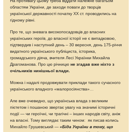
На противагу цьому треба віддати належне багатьом
областям України, де заходи поваги до творців
української державності початку ХХ ст. проводились на
гідному рівні.
Про те, що зневага високопосадовців до власних
українських героїв, до власної історії не є випадковою,
підтвердив і наступний день – 30 вересня, день 175-річчя
видатного українського публіциста, історика,
громадського діяча, вчителя Лесі Українки Михайла
Драгоманова. Про цю річницю
не згадав вже ніхто з
очільників нинішньої влади.
Можна і надалі продовжувати приклади такого сучасного
українського владного «малоросіянства»…
Але вже очевидно, що українська влада з великим
пієтетом і пошаною звертає увагу на значимі історичні
події — чи героїчні, чи трагічні – інших народів світу, аніж
на власні. Тому виглядає таким чином: як писав колись
Михайло Грушевський —
«Біда України в тому, що