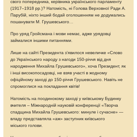
свого попередника, керівника українського парламенту
(1917–1918 рр.)? Натомість, ні Голова Верховної Ради А.
Парубій, ніхто інший бодай оголошенням не додумались
пошанувати М. Грушевського…
Про уряд Гройсмана і мови немає, адже урядовці
займалися іншими питаннями.
Лише на сайті Президента з’явилося невеличке «Слово
до Українського народу з нагоди 150-річчя від дня
народження Михайла Грушевського», хоча Президент, як
і інші високопосадовці, не взяв участі в жодному
офіційному заході до 150-річчя Грушевського. Навіть не
спромоглися на покладання квітів!
Натомість на поодинокому заході у київському Будинку
вчителя – Міжнародній науковій конференції «Творча
спадщина Михайла Грушевського: минуле і сучасне» —
владу представляла «аж» заступник київського
міського голови.