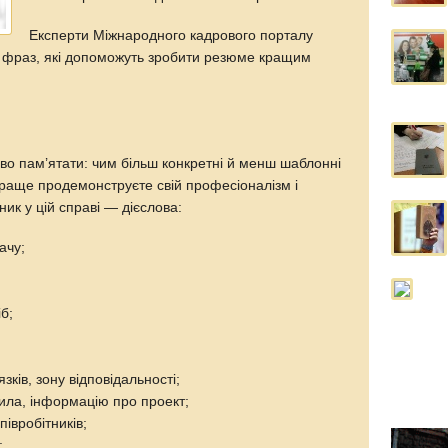
Експерти Міжнародного кадрового порталу
 і фраз, які допоможуть зробити резюме кращим
во пам’ятати: чим більш конкретні й менш шаблонні
краще продемонструєте свій професіоналізм і
ик у цій справі — дієслова:
ачу;
іб;
язків, зону відповідальності;
вила, інформацію про проект;
івробітників;
;