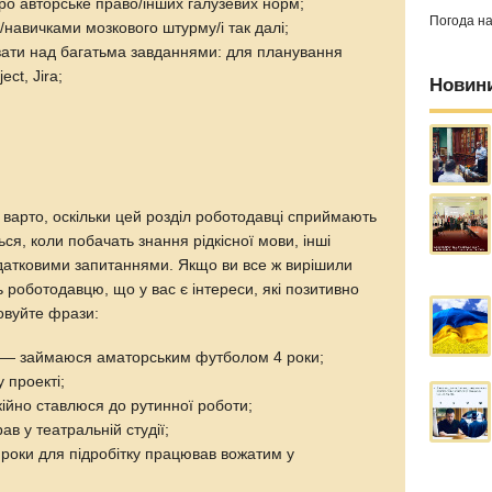
ро авторське право/інших галузевих норм;
Погода н
/навичками мозкового штурму/і так далі;
вати над багатьма завданнями: для планування
ect, Jira;
Новин
 варто, оскільки цей розділ роботодавці сприймають
я, коли побачать знання рідкісної мови, інші
датковими запитаннями. Якщо ви все ж вирішили
ь роботодавцю, що у вас є інтереси, які позитивно
овуйте фрази:
ь — займаюся аматорським футболом 4 роки;
 проекті;
ійно ставлюся до рутинної роботи;
ав у театральній студії;
і роки для підробітку працював вожатим у