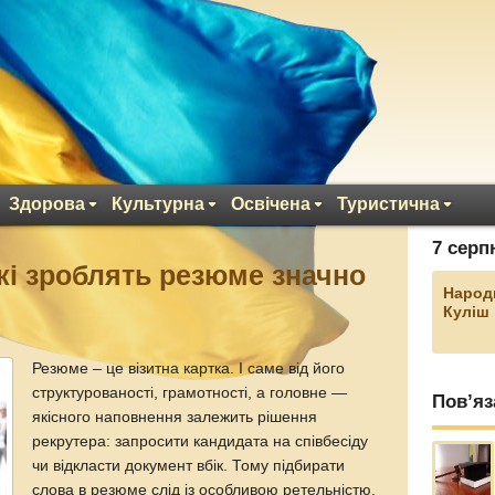
Здорова
Культурна
Освічена
Туристична
7 серп
які зроблять резюме значно
Народ
Куліш
Резюме – це візитна картка. І саме від його
структурованості, грамотності, а головне —
Пов’яз
якісного наповнення залежить рішення
рекрутера: запросити кандидата на співбесіду
чи відкласти документ вбік. Тому підбирати
слова в резюме слід із особливою ретельністю.