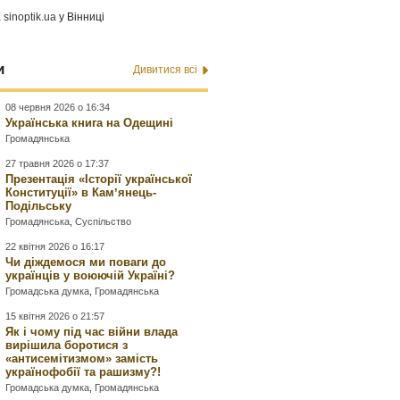
а
sinoptik.ua
у Вінниці
и
Дивитися всі
08 червня 2026 о 16:34
Українська книга на Одещині
Громадянська
27 травня 2026 о 17:37
Презентація «Історії української
Конституції» в Камʼянець-
Подільську
Громадянська
,
Суспільство
22 квітня 2026 о 16:17
Чи діждемося ми поваги до
українців у воюючій Україні?
Громадська думка
,
Громадянська
15 квітня 2026 о 21:57
Як і чому під час війни влада
вирішила боротися з
«антисемітизмом» замість
українофобії та рашизму?!
Громадська думка
,
Громадянська