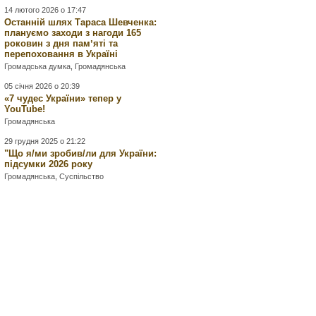
14 лютого 2026 о 17:47
Останній шлях Тараса Шевченка:
плануємо заходи з нагоди 165
роковин з дня памʼяті та
перепоховання в Україні
Громадська думка
,
Громадянська
05 січня 2026 о 20:39
«7 чудес України» тепер у
YouTube!
Громадянська
29 грудня 2025 о 21:22
"Що я/ми зробив/ли для України:
підсумки 2026 року
Громадянська
,
Суспільство