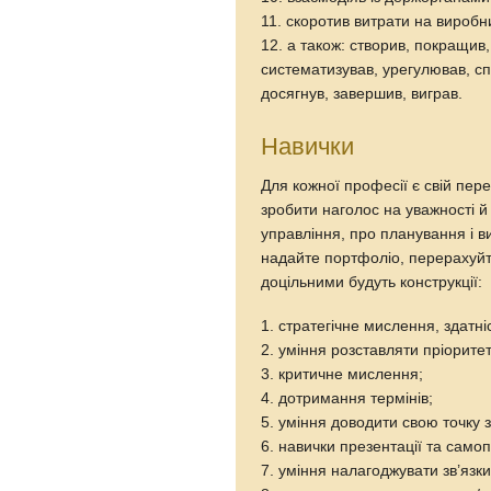
11. скоротив витрати на виробн
12. а також: створив, покращив
систематизував, урегулював, сп
досягнув, завершив, виграв.
Навички
Для кожної професії є свій пер
зробити наголос на уважності й 
управління, про планування і 
надайте портфоліо, перерахуйт
доцільними будуть конструкції:
1. стратегічне мислення, здатні
2. уміння розставляти пріоритет
3. критичне мислення;
4. дотримання термінів;
5. уміння доводити свою точку 
6. навички презентації та самоп
7. уміння налагоджувати зв’язки