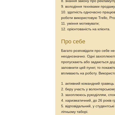
8. знання закону про рекламу/п
9. володіння техніками продажу
10. здатність одночасно працю
роботи використовую Trellо, Proj
11. уміння мотивувати;
12. орієнтованість на клієнта.
Про себе
Багато розповідати про себе не
неоднозначно. Одні захоплюютьс
пропускають або задаються до
заповнити цей пункт, то покажіт
впливають на роботу. Використ
1. активний командний гравец
2. беру участь у волонтерському
3. захоплююсь рукоділлям, спок
4. харизматичний, до 26 років гр
5. відповідальний, у студентськ
літньому таборі.