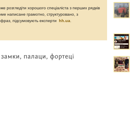
 розгледіти хорошого спеціаліста з перших рядків
ме написане грамотно, структуровано, з
х фраз, підсумовують експерти
hh.ua
.