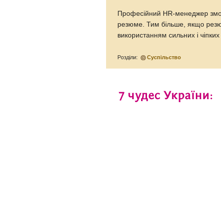
Професійний HR-менеджер зможе
резюме. Тим більше, якщо резю
використанням сильних і чіпки
Розділи:
Суспільство