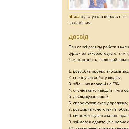
hh.ua
підготували перелік слів
і вагомішим.
Досвід
При описі досвіду роботи важли
фрази ви використовуєте, тим 
компетентність. Головний помічн
1. розробив проект, вирішив зад
2. спланував роботу відділу;
3. збільшив продажі на 5%;
4. очолював команду із п’яти ос
5. досліджував ринок;
6. спроектував схему продажів;
7. розширив коло клієнтів, обов’
8. систематизував знання, пра
9. займався адаптацією нових сп
10. взаємодіяв із держорганами