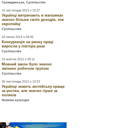
Громадянська
,
Суспільство
15 листопада 2013 о 10:27
Українці витрачають в магазинах
значно більше своїх доходів, ніж
європейці
Суспільство
03 липня 2014 о 09:45
Конкуренція на ринку праці
виросла у півтора рази
Суспільство
15 жовтня 2012 о 09:11
Мовний закон було значно
змінено робочою групою
Суспільство
06 листопада 2013 о 10:53
Українці знають англійську краще
за росіян, але значно гірше за
поляків
Новини культури