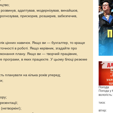
ицтво;
, розвинув, адаптував, модернізував, винайшов,
рогнозував, прискорив, розширив, забезпечив,
елік цінних навичок. Якщо ви — бухгалтер, то краще
точності в роботі. Якщо керівник, згадайте про
виконання плану. Якщо ви — творчий працівник,
е програми, в яких працюєте. У цьому блоці резюме
сть планувати на кілька років уперед;
и;
Погода
Погода у
вологість:
зору;
резентації;
тиск:
 (нетворкінг);
вітер: