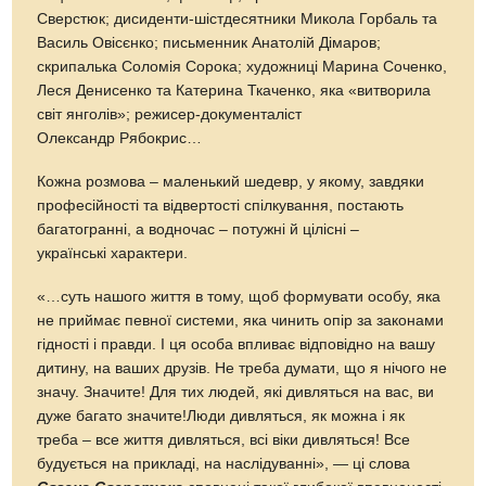
Сверстюк; дисиденти-шістдесятники Микола Горбаль та
Василь Овісєнко; письменник Анатолій Дімаров;
скрипалька Соломія Сорока; художниці Марина Соченко,
Леся Денисенко та Катерина Ткаченко, яка «витворила
світ янголів»; режисер-документаліст
Олександр Рябокрис…
Кожна розмова – маленький шедевр, у якому, завдяки
професійності та відвертості спілкування, постають
багатогранні, а водночас – потужні й цілісні –
українські характери.
«…суть нашого життя в тому, щоб формувати особу, яка
не приймає певної системи, яка чинить опір за законами
гідності і правди. І ця особа впливає відповідно на вашу
дитину, на ваших друзів. Не треба думати, що я нічого не
значу. Значите! Для тих людей, які дивляться на вас, ви
дуже багато значите!Люди дивляться, як можна і як
треба – все життя дивляться, всі віки дивляться! Все
будується на прикладі, на наслідуванні», — ці слова