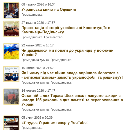
08 червня 2026 о 16:34
Українська книга на Одещині
Громадянська
27 травня 2026 о 17:37
Презентація «Історії української Конституції» в
Камʼянець-Подільську
Громадянська
,
Суспільство
22 квітня 2026 о 16:17
Чи діждемося ми поваги до українців у воюючій
Україні?
Громадська думка
,
Громадянська
15 квітня 2026 о 21:57
Як і чому під час війни влада вирішила боротися з
«антисемітизмом» замість українофобії та рашизму?!
Громадська думка
,
Громадянська
14 лютого 2026 о 17:47
Останній шлях Тараса Шевченка: плануємо заходи з
нагоди 165 роковин з дня памʼяті та перепоховання в
Україні
Громадська думка
,
Громадянська
05 січня 2026 о 20:39
«7 чудес України» тепер у YouTube!
Громадянська