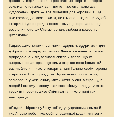
дістають звідти насіння. Троє насінин: перше — чорна
землиця хлібу згодиться, друге – зелена трава для
худобоньки, третє — яра пшениця для коровайця. Це
вже космос, де можна жити, де є місце і людині, й худобі,
і тварині, і де є продовження, тому що короваєць – це
весільний хліб…» Скільки сонця, любові й радості у
цих словах!
Гадаю, саме такими, світлими, щирими, відкритими для
добра є гості передач Галини Дацюк не лише за своєю
природою, а й під впливом світла й тепла, що їх
випромінює авторка, що ними огортає вона інших. «Я
вас люблю!» — часто говорить пані Галина своїм героям
і героїням. І це справді так. Адже тільки особистість,
залюблена у кожнісіньку мить життя, у світ, в Україну, в
людей і окрему – знову-таки кожнісіньку – людину може
творити і творить диво Спілкування, якого нині так
нам бракує.
«Людей, зібраних у Чоту, об’єднує українська земля й
українське небо – колообіг справжньої краси, яку вони