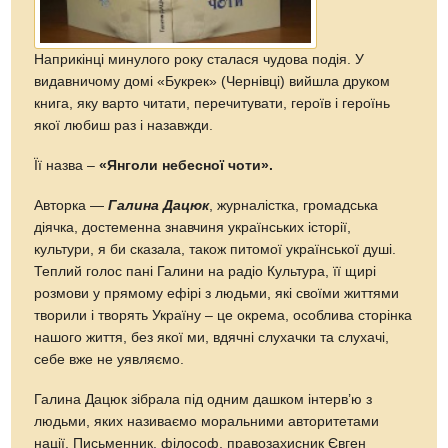
Наприкінці минулого року сталася чудова подія. У
видавничому домі «Букрек» (Чернівці) вийшла друком
книга, яку варто читати, перечитувати, героїв і героїнь
якої любиш раз і назавжди.
Її назва –
«Янголи небесної чоти».
Авторка —
Галина Дацюк
, журналістка, громадська
діячка, достеменна знавчиня українських історії,
культури, я би сказала, також питомої української душі.
Теплий голос пані Галини на радіо Культура, її щирі
розмови у прямому ефірі з людьми, які своїми життями
творили і творять Україну – це окрема, особлива сторінка
нашого життя, без якої ми, вдячні слухачки та слухачі,
себе вже не уявляємо.
Галина Дацюк зібрала під одним дашком інтерв’ю з
людьми, яких називаємо моральними авторитетами
нації. Письменник, філософ, правозахисник Євген