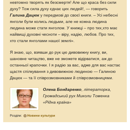
невтомно творять як безсмертя! Але що краса без сили
духу? Тож сила духу єднає цих людей!, — говорить
Галина Дацюк
у передмові до своєї книги. – Усі небесні
янголи були колись людьми, але не кожна людина
людина може стати янголом. У книжці – про тих,хто має
найвищі духовні чесноти – віру, надію, любов. Про тих,
хто стали янголами нашої землі».
Я знаю, що, взявши до рук цю дивовижну книгу, ви,
шановне читацтво, вже не зможете відірватися, аж до
останньої крапочки. І я радію за вас, адже для вас настає
щастя спілкування з дивовижною людиною — Галиною
Дацюк — та її співрозмовниками й співрозмовницями.
Олена Бондаренко
, літераторка,
Громадський рух Миколи Томенка
«Рідна країна»
Розділи:
Новини культури