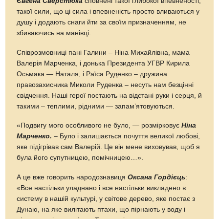
Євгена Сверстюка
сповнені такої глибокої впевненості,
такої сили, що ці сила і впевненість просто вливаються у
душу і додають снаги йти за своїм призначенням, не
збиваючись на манівці.
Співрозмовниці пані Галини – Ніна Михайлівна, мама
Валерія Марченка, і донька Президента УГВР Кирила
Осьмака — Наталя, і Раїса Руденко – дружина
правозахисника Миколи Руденка – несуть нам безцінні
свідчення. Наші герої постають на відстані руки і серця, й
такими – теплими, рідними — запам’ятовуються.
«Подвигу мого особливого не було, — розмірковує
Ніна
Марченко.
– Було і залишається почуття великої любові,
яке підігрівав сам Валерій. Це він мене виховував, щоб я
була його супутницею, помічницею…».
А це вже говорить народознавиця
Оксана Гордієць
:
«Все настільки уладнано і все настільки викладено в
систему в нашій культурі, у світове дерево, яке постає з
Дунаю, на яке вилітають птахи, що пірнають у воду і