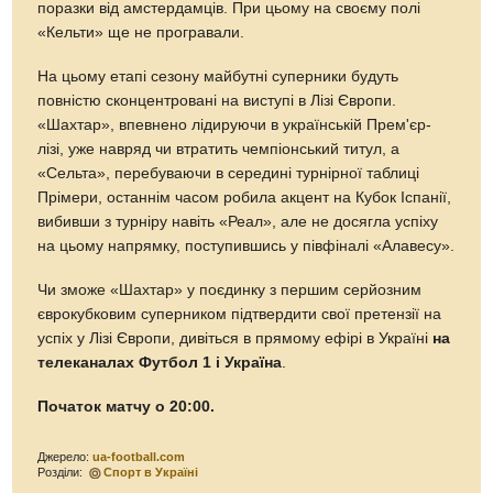
поразки від амстердамців. При цьому на своєму полі
«Кельти» ще не програвали.
На цьому етапі сезону майбутні суперники будуть
повністю сконцентровані на виступі в Лізі Європи.
«Шахтар», впевнено лідируючи в українській Прем'єр-
лізі, уже навряд чи втратить чемпіонський титул, а
«Сельта», перебуваючи в середині турнірної таблиці
Прімери, останнім часом робила акцент на Кубок Іспанії,
вибивши з турніру навіть «Реал», але не досягла успіху
на цьому напрямку, поступившись у півфіналі «Алавесу».
Чи зможе «Шахтар» у поєдинку з першим серйозним
єврокубковим суперником підтвердити свої претензії на
успіх у Лізі Європи, дивіться в прямому ефірі в Україні
на
телеканалах Футбол 1 і Україна
.
Початок матчу о 20:00.
Джерело:
ua-football.com
Розділи:
Спорт в Україні