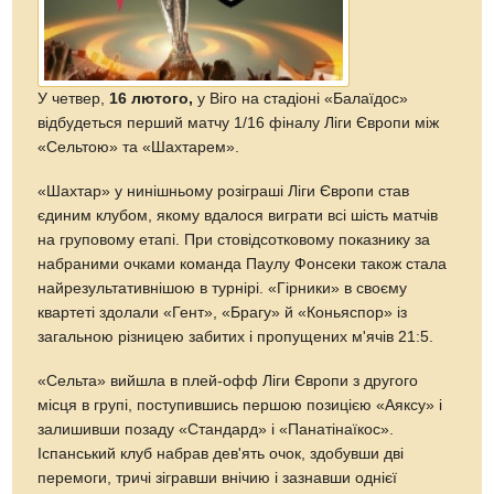
У четвер,
16 лютого,
у Віго на стадіоні «Балаїдос»
відбудеться перший матчу 1/16 фіналу Ліги Європи між
«Сельтою» та «Шахтарем».
«Шахтар» у нинішньому розіграші Ліги Європи став
єдиним клубом, якому вдалося виграти всі шість матчів
на груповому етапі. При стовідсотковому показнику за
набраними очками команда Паулу Фонсеки також стала
найрезультативнішою в турнірі. «Гірники» в своєму
квартеті здолали «Гент», «Брагу» й «Коньяспор» із
загальною різницею забитих і пропущених м'ячів 21:5.
«Сельта» вийшла в плей-офф Ліги Європи з другого
місця в групі, поступившись першою позицією «Аяксу» і
залишивши позаду «Стандард» і «Панатінаїкос».
Іспанський клуб набрав дев'ять очок, здобувши дві
перемоги, тричі зігравши внічию і зазнавши однієї