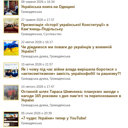
08 червня 2026 о 16:34
Українська книга на Одещині
Громадянська
27 травня 2026 о 17:37
Презентація «Історії української Конституції» в
Камʼянець-Подільську
Громадянська
,
Суспільство
22 квітня 2026 о 16:17
Чи діждемося ми поваги до українців у воюючій
Україні?
Громадська думка
,
Громадянська
15 квітня 2026 о 21:57
Як і чому під час війни влада вирішила боротися з
«антисемітизмом» замість українофобії та рашизму?!
Громадська думка
,
Громадянська
14 лютого 2026 о 17:47
Останній шлях Тараса Шевченка: плануємо заходи з
нагоди 165 роковин з дня памʼяті та перепоховання в
Україні
Громадська думка
,
Громадянська
05 січня 2026 о 20:39
«7 чудес України» тепер у YouTube!
Громадянська