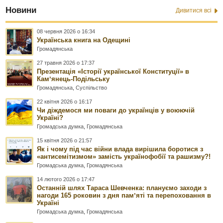
Новини
Дивитися всі
08 червня 2026 о 16:34
Українська книга на Одещині
Громадянська
27 травня 2026 о 17:37
Презентація «Історії української Конституції» в
Камʼянець-Подільську
Громадянська
,
Суспільство
22 квітня 2026 о 16:17
Чи діждемося ми поваги до українців у воюючій
Україні?
Громадська думка
,
Громадянська
15 квітня 2026 о 21:57
Як і чому під час війни влада вирішила боротися з
«антисемітизмом» замість українофобії та рашизму?!
Громадська думка
,
Громадянська
14 лютого 2026 о 17:47
Останній шлях Тараса Шевченка: плануємо заходи з
нагоди 165 роковин з дня памʼяті та перепоховання в
Україні
Громадська думка
,
Громадянська