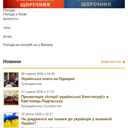
Погода
Погода у
Києві
вологість:
тиск:
вітер:
Погода на
sinoptik.ua
у Вінниці
Новини
Дивитися всі
08 червня 2026 о 16:34
Українська книга на Одещині
Громадянська
27 травня 2026 о 17:37
Презентація «Історії української Конституції» в
Камʼянець-Подільську
Громадянська
,
Суспільство
22 квітня 2026 о 16:17
Чи діждемося ми поваги до українців у воюючій
Україні?