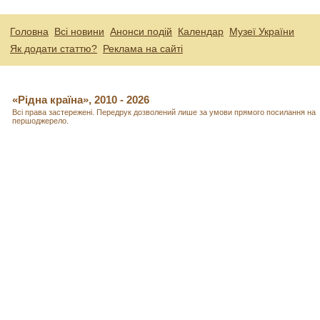
Головна
Всі новини
Анонси подій
Календар
Музеї України
Як додати статтю?
Реклама на сайті
«Рідна країна», 2010 - 2026
Всі права застережені. Передрук дозволений лише за умови прямого посилання на
першоджерело.