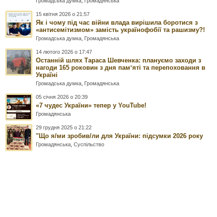
Громадська думка
,
Громадянська
15 квітня 2026 о 21:57
Як і чому під час війни влада вирішила боротися з
«антисемітизмом» замість українофобії та рашизму?!
Громадська думка
,
Громадянська
14 лютого 2026 о 17:47
Останній шлях Тараса Шевченка: плануємо заходи з
нагоди 165 роковин з дня памʼяті та перепоховання в
Україні
Громадська думка
,
Громадянська
05 січня 2026 о 20:39
«7 чудес України» тепер у YouTube!
Громадянська
29 грудня 2025 о 21:22
"Що я/ми зробив/ли для України: підсумки 2026 року
Громадянська
,
Суспільство