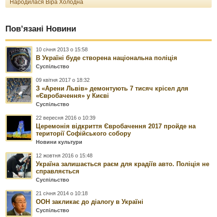
Народилася Віра Холодна
Пов’язані Новини
10 січня 2013 о 15:58
В Україні буде створена національна поліція
Суспільство
09 квітня 2017 о 18:32
З «Арени Львів» демонтують 7 тисяч крісел для
«Євробачення» у Києві
Суспільство
22 вересня 2016 о 10:39
Церемонія відкриття Євробачення 2017 пройде на
території Софійського собору
Новини культури
12 жовтня 2016 о 15:48
Україна залишається раєм для крадіїв авто. Поліція не
справляється
Суспільство
21 січня 2014 о 10:18
ООН закликає до діалогу в Україні
Суспільство