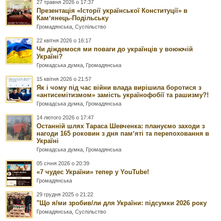
27 травня 2026 о 17:37
Презентація «Історії української Конституції» в
Камʼянець-Подільську
Громадянська
,
Суспільство
22 квітня 2026 о 16:17
Чи діждемося ми поваги до українців у воюючій
Україні?
Громадська думка
,
Громадянська
15 квітня 2026 о 21:57
Як і чому під час війни влада вирішила боротися з
«антисемітизмом» замість українофобії та рашизму?!
Громадська думка
,
Громадянська
14 лютого 2026 о 17:47
Останній шлях Тараса Шевченка: плануємо заходи з
нагоди 165 роковин з дня памʼяті та перепоховання в
Україні
Громадська думка
,
Громадянська
05 січня 2026 о 20:39
«7 чудес України» тепер у YouTube!
Громадянська
29 грудня 2025 о 21:22
"Що я/ми зробив/ли для України: підсумки 2026 року
Громадянська
,
Суспільство