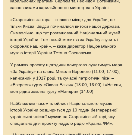
карильйонах братами Сергієм та Леонідом Ботвінками,
засновниками карильйонного мистецтва в Україні.
«Старокиївська гора – знакове місце для України, не
тільки Києва. Звідси починалися витоки нашої держави.
Символічно, що тут розташований Національний музей
історії України. Тож нехай молитва за Україну звучить і
охороняє наш край», – каже директор Національного
музею історії України Тетяна Сосновська.
У рамках проекту щогодини почергово лунатимуть марш
«За Україну» на слова Миколи Вороного (11:00, 17:00),
написаний у 1917 році, та сучасні патріотичні пісні –
«Еверест» гурту «Океан Ельзи» (13:00, 16:00) і «Не спи,
моя рідна земля» гурту «Мандри» (14:00).
Найближчим часом плейлист Національного музею
історії України розшириться до 10 годин безперервної
української якісної музики на Старокиївській горі, яку
спеціально для проекту надало радіо «Країна ФМ».