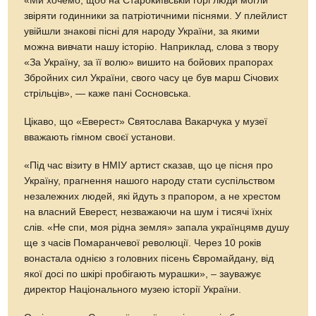
«Ми хочемо, щоб на Старокиївській горі люди могли
звіряти годинники за патріотичними піснями. У плейлист
увійшли знакові пісні для народу України, за якими
можна вивчати нашу історію. Наприклад, слова з твору
«За Україну, за її волю» вишито на бойових прапорах
Збройних сил України, свого часу це був марш Січових
стрільців», — каже пані Сосновська.
Цікаво, що «Еверест» Святослава Вакарчука у музеї
вважають гімном своєї установи.
«Під час візиту в НМІУ артист сказав, що це пісня про
Україну, прагнення нашого народу стати суспільством
незалежних людей, які йдуть з прапором, а не хрестом
на власний Еверест, незважаючи на шум і тисячі їхніх
слів. «Не спи, моя рідна земля» запала українцямв душу
ще з часів Помаранчевої революції. Через 10 років
вонастала однією з головних пісень Євромайдану, від
якої досі по шкірі пробігають мурашки», – зауважує
директор Національного музею історії України.