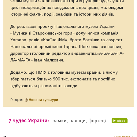
Окрім музики Старокиївської гори із рупорів буде лунати
цикл інформаційних повідомлень про цікаві, маловідомі
історичні факти, події, знахідки та історичних діячів.
До реалізації проекту Національного музею України
«Музика зі Старокиївської гори» долучилися компанія
Yamaha, радіо «Країна ФМ», брати Ботвінки та лауреат
Національної премії імені Тараса Шевченка, засновник,
директор і головний редактор видавництва«А-БА-БА-ГА-
ЛА-МА-ГА» Іван Малкович.
Додамо, що НМІУ є головним музеєм країни, в якому
зберігається близько 900 тис. експонатів та постійно
відбуваються різноманітні заходи.
Розділи:
Новини культури