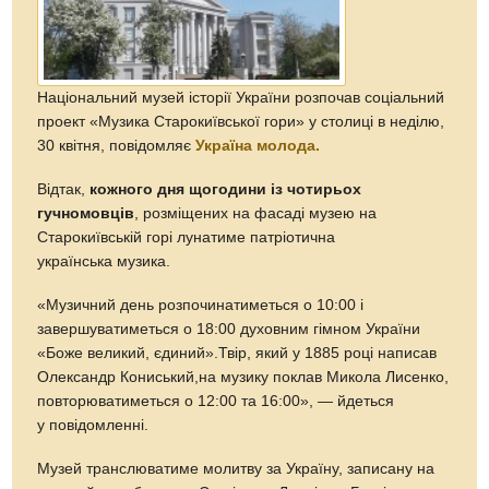
Національний музей історії України розпочав соціальний
проект «Музика Старокиївської гори» у столиці в неділю,
30 квітня, повідомляє
Україна молода.
Відтак,
кожного дня щогодини із чотирьох
гучномовців
, розміщених на фасаді музею на
Старокиївській горі лунатиме патріотична
українська музика.
«Музичний день розпочинатиметься о 10:00 і
завершуватиметься о 18:00 духовним гімном України
«Боже великий, єдиний».Твір, який у 1885 році написав
Олександр Кониський,на музику поклав Микола Лисенко,
повторюватиметься о 12:00 та 16:00», — йдеться
у повідомленні.
Музей транслюватиме молитву за Україну, записану на