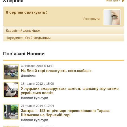
8 серпня
Інші дати
8 серпня святкують:
Розгорнути
Всесвітній день кішок
Народився Юрій Федькович
Пов’язані Новини
30 жовтня 2015 о 13:11
На Лисій горі влаштують «еко-шабаш»
Довкілля
18 травня 2012 о 15:00
У луцьких «маршрутках» замість шансону звучатиме
українська поезія
Новини культури
21 травня 2014 о 12:04
Завтра — 153-тя річниця перепоховання Тараса
Шевченка на Чернечій горі
Новини культури