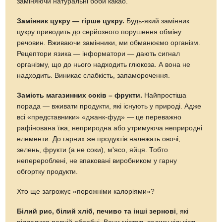
заміняючи натуральні боби какао.
Замінник цукру — гірше цукру.
Будь-який замінник
цукру приводить до серйозного порушення обміну
речовин. Вживаючи замінники, ми обманюємо організм.
Рецептори язика — інформатори — дають сигнал
організму, що до нього надходить глюкоза. А вона не
надходить. Виникає слабкість, запаморочення.
Замість магазинних соків – фрукти.
Найпростіша
порада — вживати продукти, які існують у природі. Адже
всі «представники» «джанк-фуд» — це переважно
рафінована їжа, неприродна або утримуюча неприродні
елементи. До гарних же продуктів належать овочі,
зелень, фрукти (а не соки), м'ясо, яйця. Тобто
неперероблені, не впаковані виробником у гарну
обгортку продукти.
Хто ще загрожує «порожніми калоріями»?
Білий рис, білий хліб, печиво та інші зернові
, які