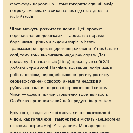
фаст-фуди нереально. І тому говорять: єдиний вихід —
потроху змінювати звички наших підлітків, дітей та
їхніх батьків.
Чіпси можуть розхитати нерви.
Цей продукт
перенасичений добавками — ароматизаторами,
барвниками, різними видами жирів, містять
трансізомери, проканцерогенні речовини. У них багато
солі, тому вони викликають надмірну спрагу. Для
прикладу: 1 пачка чіпсів (35 гр) приховує в собі 2/3
добової норми солі. Наслідки вживання: погіршення
роботи печінки, нирок, збільшення ризику розвитку
серцево-судинних хвороб, анемії та недокрів'я,
руйнування клітин нервової і кровотворної систем.
Чіпси — одна із причин стомлення і дратівливості.
Особливо протипоказаний цей продукт гіпертонікам.
Крім того, шведські вчені з'ясували, що
картопляні
чіпси, картопля фрі і гамбургери
містять канцерогени
(зокрема, акриламід). А за даними Міжнародного
агентства ракових досліджень, акриламід викликає