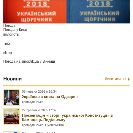
Погода
Погода у
Києві
вологість:
тиск:
вітер:
Погода на
sinoptik.ua
у Вінниці
Новини
Дивитися всі
08 червня 2026 о 16:34
Українська книга на Одещині
Громадянська
27 травня 2026 о 17:37
Презентація «Історії української Конституції» в
Камʼянець-Подільську
Громадянська
,
Суспільство