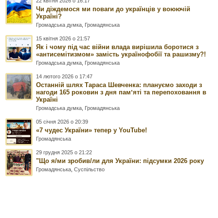
22 квітня 2026 о 16:17
Чи діждемося ми поваги до українців у воюючій
Україні?
Громадська думка
,
Громадянська
15 квітня 2026 о 21:57
Як і чому під час війни влада вирішила боротися з
«антисемітизмом» замість українофобії та рашизму?!
Громадська думка
,
Громадянська
14 лютого 2026 о 17:47
Останній шлях Тараса Шевченка: плануємо заходи з
нагоди 165 роковин з дня памʼяті та перепоховання в
Україні
Громадська думка
,
Громадянська
05 січня 2026 о 20:39
«7 чудес України» тепер у YouTube!
Громадянська
29 грудня 2025 о 21:22
"Що я/ми зробив/ли для України: підсумки 2026 року
Громадянська
,
Суспільство