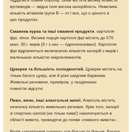
піддалися повній обробці. Вони містять велику кількість
вуглеводів — звідси їхня висока калорійність. Невелика
кількість вітамінів групи В — от і все, що є цінного в
цих продуктах.
Смажена курка та інші смажені продукти
, картопля
фрі, чіпси. Велика порція картоплі фрі містить до 570
ккал,
30 г.
жирів (8 г з них — гідрогенезовані). Картопля
фрі відрізняється величезною кількістю калорій з жирів і
маленькою кількістю мікроелементів.
Цукерки та більшість солодкостей.
Цукерки містять не
тільки багато цукру, але й різні шкідливі барвники.
Живильні речовини, приміром, у льодяниках
повністю відсутні.
Пиво, вино, інші алкогольні напої.
Алкоголь містить
незначну кількість живильних речовин. Крім того, калорії
зі спиртних напоїв (не тільки пива!) накопичуються в
області живота, приводячи до появи «пивного живота».
Видів «засмітників шлунка» усе більше та більше. Багато