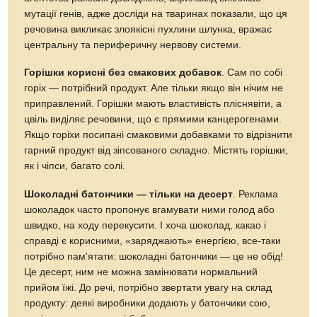
мутації генів, адже досліди на тваринах показали, що ця
речовина викликає злоякісні пухлини шлунка, вражає
центральну та периферичну нервову системи.
Горішки корисні без смакових добавок
. Сам по собі
горіх — потрібний продукт. Але тільки якщо він нічим не
приправлений. Горішки мають властивість пліснявіти, а
цвіль виділяє речовини, що є прямими канцерогенами.
Якщо горіхи посипані смаковими добавками то відрізнити
гарний продукт від зіпсованого складно. Містять горішки,
як і чіпси, багато солі.
Шоколадні батончики — тільки на десерт
. Реклама
шоколадок часто пропонує вгамувати ними голод або
швидко, на ходу перекусити. І хоча шоколад, какао і
справді є корисними, «заряджають» енергією, все-таки
потрібно пам'ятати: шоколадні батончики — це не обід!
Це десерт, ним не можна замінювати нормальний
прийом їжі. До речі, потрібно звертати увагу на склад
продукту: деякі виробники додають у батончики сою,