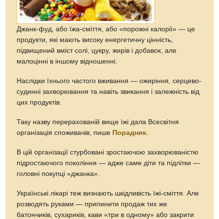
Джанк-фуд, або їжа-сміття, або «порожні калорії» — це
продукти, які мають високу енергетичну цінність,
підвищений вміст солі, цукру, жирів і добавок, але
малоцінні в іншому відношенні.
Наслідки їхнього частого вживання — ожиріння, серцево-
судинні захворювання та навіть звикання і залежність від
цих продуктів.
Таку назву перерахованій вище їжі дала Всесвітня
організація споживачів, пише
Порадник.
В цій організації стурбовані зростаючою захворюваністю
підростаючого покоління — адже саме діти та підлітки —
головні покупці «джанка».
Українські лікарі теж визнають шкідливість їжі-сміття. Але
розводять руками — припинити продаж тих же
батончиків, сухариків, кави «три в одному» або закрити