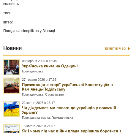
вологість:
тиск:
вітер:
Погода на
sinoptik.ua
у Вінниці
Новини
Дивитися всі
08 червня 2026 о 16:34
Українська книга на Одещині
Громадянська
27 травня 2026 о 17:37
Презентація «Історії української Конституції» в
Камʼянець-Подільську
Громадянська
,
Суспільство
22 квітня 2026 о 16:17
Чи діждемося ми поваги до українців у воюючій
Україні?
Громадська думка
,
Громадянська
15 квітня 2026 о 21:57
Як і чому під час війни влада вирішила боротися з