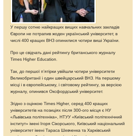
У першу сотню найкращих вищих навчальних закладів
Європи не потрапив жоден український університет, в
числі 400 кращих ВНЗ опинилися чотири виші України.
Про це свідчать дані рейтингу британського журналу
Times Higher Education.
Так, до першої п’ятірки увійшли чотири університети
Великобританії і один швейцарський ВНЗ. На першому
місці і в європейському, і світовому рейтингу, за версією
журналу, опинився Оксфордський університет.
Згідно з оцінкою Times Higher, серед 400 кращих
університетів на позиціях після 300-ого місця є НУ
«Львівська політехніка», НТУУ «Київський політехнічний
інститут» імені Ігоря Сікорського, Київський національний
університет імені Тараса Шевченка та Харківський