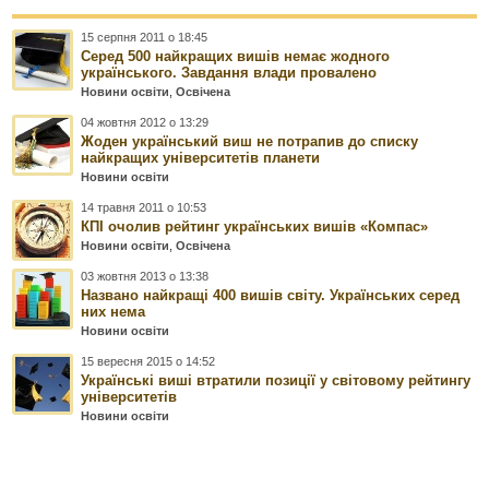
15 серпня 2011 о 18:45
Серед 500 найкращих вишів немає жодного
українського. Завдання влади провалено
Новини освіти
,
Освічена
04 жовтня 2012 о 13:29
Жоден український виш не потрапив до списку
найкращих університетів планети
Новини освіти
14 травня 2011 о 10:53
КПІ очолив рейтинг українських вишів «Компас»
Новини освіти
,
Освічена
03 жовтня 2013 о 13:38
Названо найкращі 400 вишів світу. Українських серед
них нема
Новини освіти
15 вересня 2015 о 14:52
Українські виші втратили позиції у світовому рейтингу
університетів
Новини освіти