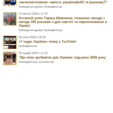
«антисемітизмом» замість українофобії та рашизму?!
Громадська думка
,
Громадянська
14 лютого 2026 о 17:47
Останній шлях Тараса Шевченка: плануємо заходи з
нагоди 165 роковин з дня памʼяті та перепоховання в
Україні
Громадська думка
,
Громадянська
05 січня 2026 о 20:39
«7 чудес України» тепер у YouTube!
Громадянська
29 грудня 2025 о 21:22
"Що я/ми зробив/ли для України: підсумки 2026 року
Громадянська
,
Суспільство