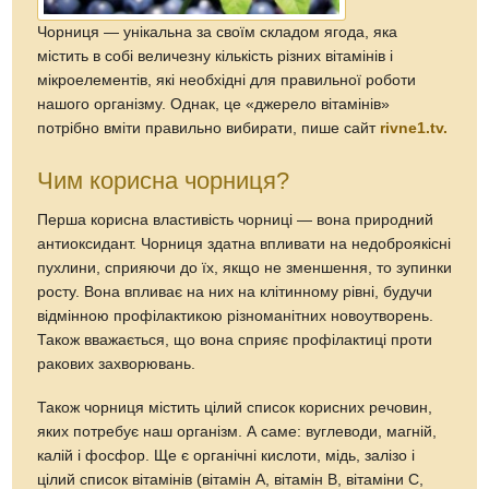
Чорниця — унікальна за своїм складом ягода, яка
містить в собі величезну кількість різних вітамінів і
мікроелементів, які необхідні для правильної роботи
нашого організму. Однак, це «джерело вітамінів»
потрібно вміти правильно вибирати, пише сайт
rivne1.tv.
Чим корисна чорниця?
Перша корисна властивість чорниці — вона природний
антиоксидант. Чорниця здатна впливати на недоброякісні
пухлини, сприяючи до їх, якщо не зменшення, то зупинки
росту. Вона впливає на них на клітинному рівні, будучи
відмінною профілактикою різноманітних новоутворень.
Також вважається, що вона сприяє профілактиці проти
ракових захворювань.
Також чорниця містить цілий список корисних речовин,
яких потребує наш організм. А саме: вуглеводи, магній,
калій і фосфор. Ще є органічні кислоти, мідь, залізо і
цілий список вітамінів (вітамін А, вітамін В, вітаміни С,