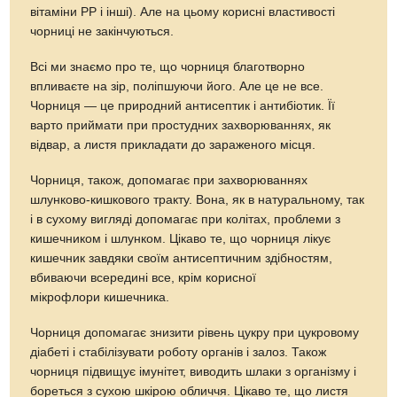
вітаміни РР і інші). Але на цьому корисні властивості
чорниці не закінчуються.
Всі ми знаємо про те, що чорниця благотворно
впливаєте на зір, поліпшуючи його. Але це не все.
Чорниця — це природний антисептик і антибіотик. Її
варто приймати при простудних захворюваннях, як
відвар, а листя прикладати до зараженого місця.
Чорниця, також, допомагає при захворюваннях
шлунково-кишкового тракту. Вона, як в натуральному, так
і в сухому вигляді допомагає при колітах, проблеми з
кишечником і шлунком. Цікаво те, що чорниця лікує
кишечник завдяки своїм антисептичним здібностям,
вбиваючи всередині все, крім корисної
мікрофлори кишечника.
Чорниця допомагає знизити рівень цукру при цукровому
діабеті і стабілізувати роботу органів і залоз. Також
чорниця підвищує імунітет, виводить шлаки з організму і
бореться з сухою шкірою обличчя. Цікаво те, що листя