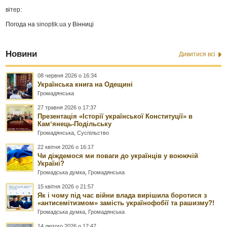
вітер:
Погода на
sinoptik.ua
у Вінниці
Новини
Дивитися всі
08 червня 2026 о 16:34
Українська книга на Одещині
Громадянська
27 травня 2026 о 17:37
Презентація «Історії української Конституції» в
Камʼянець-Подільську
Громадянська
,
Суспільство
22 квітня 2026 о 16:17
Чи діждемося ми поваги до українців у воюючій
Україні?
Громадська думка
,
Громадянська
15 квітня 2026 о 21:57
Як і чому під час війни влада вирішила боротися з
«антисемітизмом» замість українофобії та рашизму?!
Громадська думка
,
Громадянська
14 лютого 2026 о 17:47