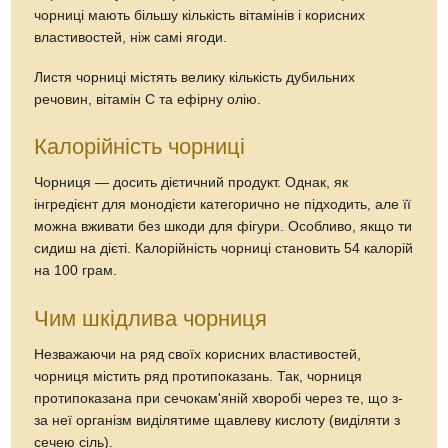
чорниці мають більшу кількість вітамінів і корисних
властивостей, ніж самі ягоди.
Листя чорниці містять велику кількість дубильних
речовин, вітамін С та ефірну олію.
Калорійність чорниці
Чорниця — досить дієтичний продукт. Однак, як
інгредієнт для монодієти категорично не підходить, але її
можна вживати без шкоди для фігури. Особливо, якщо ти
сидиш на дієті. Калорійність чорниці становить 54 калорій
на 100 грам.
Чим шкідлива чорниця
Незважаючи на ряд своїх корисних властивостей,
чорниця містить ряд протипоказань. Так, чорниця
протипоказана при сечокам'яній хворобі через те, що з-
за неї організм виділятиме щавлеву кислоту (виділяти з
сечею сіль).