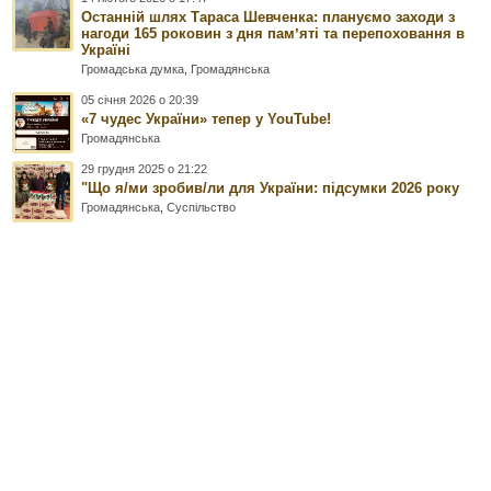
Останній шлях Тараса Шевченка: плануємо заходи з
нагоди 165 роковин з дня памʼяті та перепоховання в
Україні
Громадська думка
,
Громадянська
05 січня 2026 о 20:39
«7 чудес України» тепер у YouTube!
Громадянська
29 грудня 2025 о 21:22
"Що я/ми зробив/ли для України: підсумки 2026 року
Громадянська
,
Суспільство