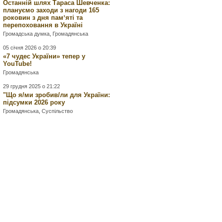
Останній шлях Тараса Шевченка:
плануємо заходи з нагоди 165
роковин з дня памʼяті та
перепоховання в Україні
Громадська думка
,
Громадянська
05 січня 2026 о 20:39
«7 чудес України» тепер у
YouTube!
Громадянська
29 грудня 2025 о 21:22
"Що я/ми зробив/ли для України:
підсумки 2026 року
Громадянська
,
Суспільство