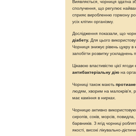
Виявляється, чорниця здатна з
сполучення, що регулює найва
сприяє виробленню гормону рос
усіх клітин організму.
Дослідження показали, що чорн
діабету.
Для цього використовую
Чорниця знижує рівень цукру в 
запобігти розвитку ускладнень 
Цікавою властивістю цієї ягоди 
антибактеріальну дію
на орга
Чорниці також мають
протиане
людям, хворим на малокрів'я, р
має каміння в нирках.
Чорницю активно використову
сиропів, соків, морсів, повидл
барвників. З ягід чорниці робля
якості, високі лікувально-дієтич