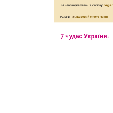
За матеріалами з сайту
organ
Розділи:
Здоровий спосіб життя