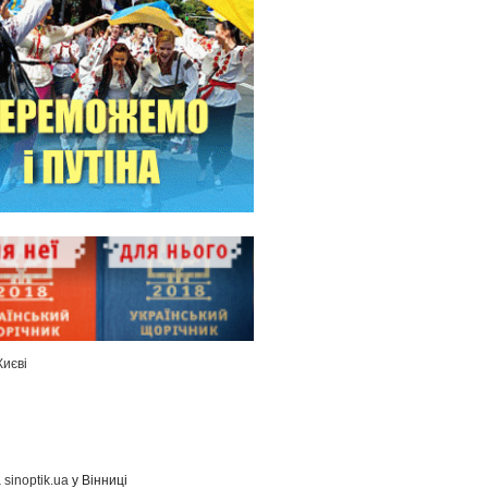
Києві
а
sinoptik.ua
у Вінниці