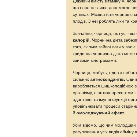
Дякуючи вмісту вітаміну А, чор
що вона не лише допомагає позб
сутінках. Можна їсти чорницю с
плодів. З неї роблять ліки та кр
Звичайно, чорниця, як і усі ін
калорій
. Чорнична дієта забезп
того, скільки зайвої ваги у вас
триденна чорнична дієта може 
зайвими кілограмами.
Чорниця, мабуть, одна з небагат
сильних
антиоксидантів.
Одним
виробляється шишкоподібною зал
організму, є антидепресантом і
адаптивні та імунні функції орг
уповільнювати процеси старінн
й
омолоджуючий ефект
.
Усім відомо, що чим молодший 
регулювання усіх видів обміну в