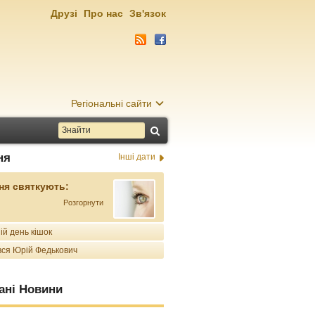
Друзі
Про нас
Зв'язок
Регіональні сайти
ня
Інші дати
ня святкують:
Розгорнути
ій день кішок
ся Юрій Федькович
ані Новини