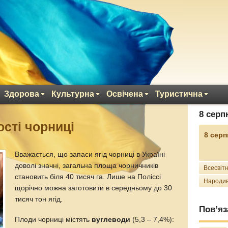
Здорова
Культурна
Освічена
Туристична
8 серп
ості чорниці
8 серп
Вважається, що запаси ягід чорниці в Україні
доволі значні, загальна площа чорничників
Всесвітн
становить біля 40 тисяч га. Лише на Поліссі
Народив
щорічно можна заготовити в середньому до 30
тисяч тон ягід.
Пов’яз
Плоди чорниці містять
вуглеводи
(5,3 – 7,4%):