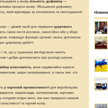
більшувати у мозку
кількість дофаміну
—
жливіші процеси мозку. Збільшення дофаміну
ту, який відповідає за поновлення та омолодження
Новин
иця — дієвий засіб для лікування
цукрового
ть також листя рослини, самостійно або у зборі.
крові, покращує функцію органів і залоз, допомагає
при цукровому діабеті.
є і те, що у сушеному вигляді вони чинять
нізм і добре допомагають при розладі шлунка.
мійну властивість,
вони надзвичайно корисні
евматизм, шкірні захворювання, а також тим, хто
ють
у харчовій промисловості
для виробництва
а, варення, мармеладів, наповнювачів, харчових
ть плодово-ягідне вино, яке має прекрасні смакові
ні властивості та гарний колір.