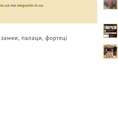
ic.uа
та
megasite.in.ua