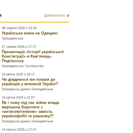
и
Дивитися всі
08 червня 2026 о 16:34
Українська книга на Одещині
Громадянська
27 травня 2026 о 17:37
Презентація «Історії української
Конституції» в Камʼянець-
Подільську
Громадянська
,
Суспільство
22 квітня 2026 о 16:17
Чи діждемося ми поваги до
українців у воюючій Україні?
Громадська думка
,
Громадянська
15 квітня 2026 о 21:57
Як і чому під час війни влада
вирішила боротися з
«антисемітизмом» замість
українофобії та рашизму?!
Громадська думка
,
Громадянська
14 лютого 2026 о 17:47