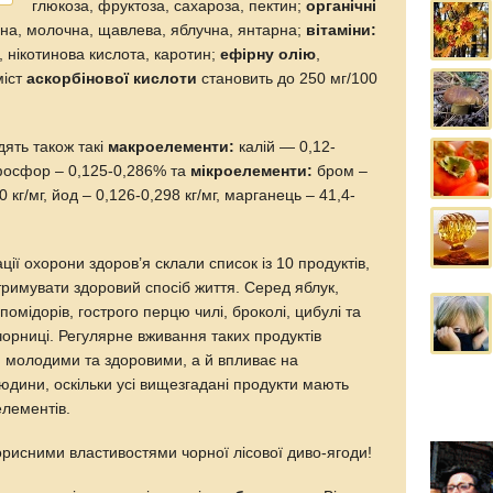
глюкоза, фруктоза, сахароза, пектин;
органічні
нна, молочна, щавлева, яблучна, янтарна;
вітаміни:
а, нікотинова кислота, каротин;
ефірну олію
,
міст
аскорбінової кислоти
становить до 250 мг/
100
дять також такі
макроелементи:
калій — 0,12-
 фосфор – 0,125-0,286% та
мікроелементи:
бром –
0 кг/мг, йод – 0,126-0,298 кг/мг, марганець – 41,4-
ації охорони здоров’я склали список із 10 продуктів,
тримувати здоровий спосіб життя. Серед яблук,
помідорів, гострого перцю чилі, броколі, цибулі та
чорниці. Регулярне вживання таких продуктів
 молодими та здоровими, а й впливає на
людини, оскільки усі вищезгадані продукти мають
елементів.
орисними властивостями чорної лісової диво-ягоди!