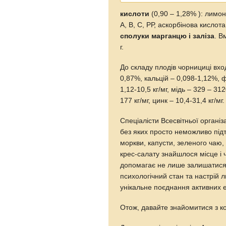
кислоти
(0,90 – 1,28% ): лимо
А, В, С, РР, аскорбінова кислот
сполуки марганцю і заліза
. В
г.
До складу плодів чорнициці вхо
0,87%, кальцій – 0,098-1,12%,
1,12-10,5 кг/мг, мідь – 329 – 312
177 кг/мг, цинк – 10,4-31,4 кг/мг.
Спеціалісти Всесвітньої організ
без яких просто неможливо під
моркви, капусти, зеленого чаю, 
крес-салату знайшлося місце і 
допомагає не лише залишатися
психологічний стан та настрій 
унікальне поєднання активних 
Отож, давайте знайомитися з к