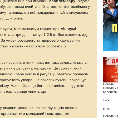
ниця незамінна при лікуванні
проблем зору
. Відомо,
утися втоми очей, але й загострює зір, особливо у
віжу та повидло з неї, заварювати чай із висушених
аплі для очей.
ші фрукти, має максимум користі при
мінімумі
ечить за три дні — мінус 1-2,5 кг. Все залежить від
 є. За умови розумного та здорового харчування
стати непоганим початком боротьби із
ьох рослин, в яких присутня така велика кількість
 з них є речовина мелатонін. Це гормон, який
озою і бере участь в регуляції багатьох процесів
 протистоїть утворенню ракових пухлин, покращує
Погода
анізму. Але найкраща його властивість — здатність
Погода у
я, отож чорниця чинить ще
вологість:
тиск:
у людини мозок, основною функцією якого є
вітер:
 організмі, тим молодший і сам організм.
Погода н