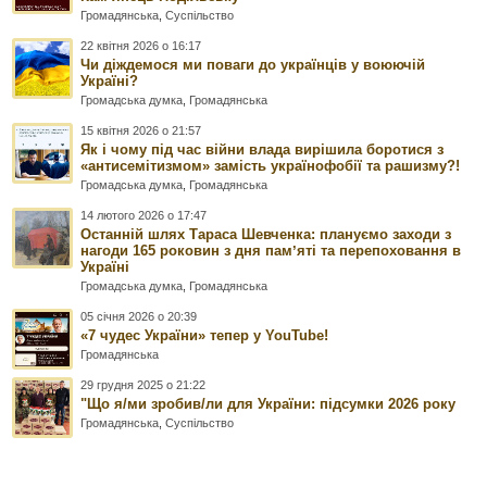
Громадянська
,
Суспільство
22 квітня 2026 о 16:17
Чи діждемося ми поваги до українців у воюючій
Україні?
Громадська думка
,
Громадянська
15 квітня 2026 о 21:57
Як і чому під час війни влада вирішила боротися з
«антисемітизмом» замість українофобії та рашизму?!
Громадська думка
,
Громадянська
14 лютого 2026 о 17:47
Останній шлях Тараса Шевченка: плануємо заходи з
нагоди 165 роковин з дня памʼяті та перепоховання в
Україні
Громадська думка
,
Громадянська
05 січня 2026 о 20:39
«7 чудес України» тепер у YouTube!
Громадянська
29 грудня 2025 о 21:22
"Що я/ми зробив/ли для України: підсумки 2026 року
Громадянська
,
Суспільство