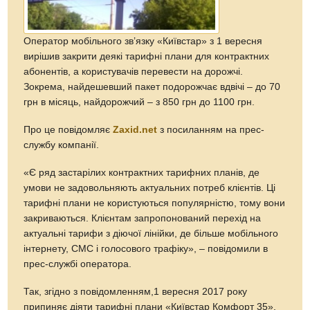
Оператор мобільного зв’язку «Київстар» з 1 вересня
вирішив закрити деякі тарифні плани для контрактних
абонентів, а користувачів перевести на дорожчі.
Зокрема, найдешевший пакет подорожчає вдвічі – до 70
грн в місяць, найдорожчий – з 850 грн до 1100 грн.
Про це повідомляє
Zaxid.net
з посиланням на прес-
службу компанії.
«Є ряд застарілих контрактних тарифних планів, де
умови не задовольняють актуальних потреб клієнтів. Ці
тарифні плани не користуються популярністю, тому вони
закриваються. Клієнтам запропонований перехід на
актуальні тарифи з діючої лінійки, де більше мобільного
інтернету, СМС і голосового трафіку», – повідомили в
прес-службі оператора.
Так, згідно з повідомленням,1 вересня 2017 року
припиняє діяти тарифні плани «Київстар Комфорт 35»,