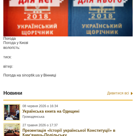
Погода
Погода у
Києві
вологість:
тиск:
вітер:
Погода на
sinoptik.ua
у Вінниці
Новини
Дивитися всі
08 червня 2026 о 16:34
Українська книга на Одещині
Громадянська
27 травня 2026 о 17:37
Презентація «Історії української Конституції» в
Камʼянець-Подільську