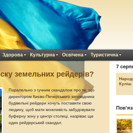
Здорова
Культурна
Освічена
Туристична
7 серп
иску земельних рейдерів?
Народ
Куліш
Паралельно з гучним скандалом про те, що
директором Києво-Печерського заповідника
будівельні рейдери хочуть поставити свою
Пов’яз
людину, щоб мати можливість забудовувати
буферну зону у центрі столиці, назріває ще
один рейдерський скандал.