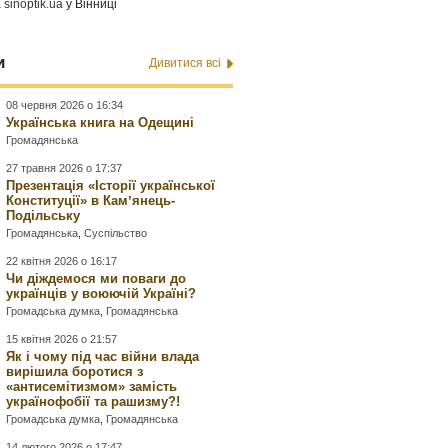
а
sinoptik.ua
у Вінниці
и
Дивитися всі
08 червня 2026 о 16:34
Українська книга на Одещині
Громадянська
27 травня 2026 о 17:37
Презентація «Історії української
Конституції» в Камʼянець-
Подільську
Громадянська
,
Суспільство
22 квітня 2026 о 16:17
Чи діждемося ми поваги до
українців у воюючій Україні?
Громадська думка
,
Громадянська
15 квітня 2026 о 21:57
Як і чому під час війни влада
вирішила боротися з
«антисемітизмом» замість
українофобії та рашизму?!
Громадська думка
,
Громадянська
14 лютого 2026 о 17:47