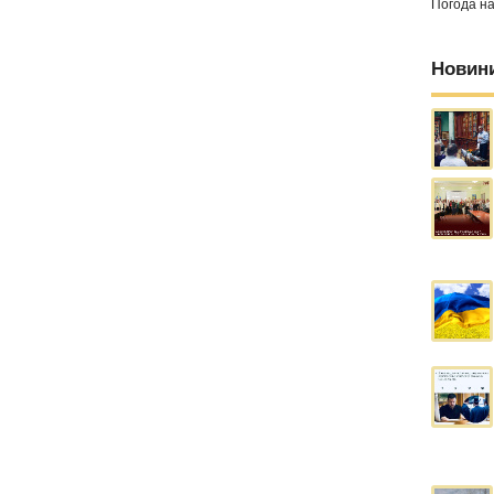
Погода н
Новин