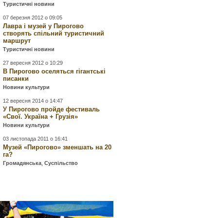
Туристичні новини
07 березня 2012 о 09:05
Лавра і музей у Пирогово
створять спільний туристичний
маршрут
Туристичні новини
27 вересня 2012 о 10:29
В Пирогово оселяться гігантські
писанки
Новини культури
12 вересня 2014 о 14:47
У Пирогово пройде фестиваль
«Свої. Україна + Грузія»
Новини культури
03 листопада 2011 о 16:41
Музей «Пирогово» зменшать на 20
га?
Громадянська
,
Суспільство