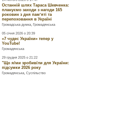
Останній шлях Тараса Шевченка:
плануємо заходи з нагоди 165
роковин з дня памʼяті та
перепоховання в Україні
Громадська думка
,
Громадянська
05 січня 2026 о 20:39
«7 чудес України» тепер у
YouTube!
Громадянська
29 грудня 2025 о 21:22
"Що я/ми зробив/ли для України:
підсумки 2026 року
Громадянська
,
Суспільство