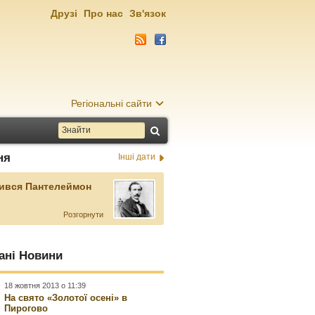
Друзі
Про нас
Зв'язок
Регіональні сайти
ня
Інші дати
ився Пантелеймон
Розгорнути
ані Новини
18 жовтня 2013 о 11:39
На свято «Золотої осені» в
Пирогово