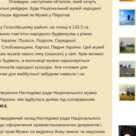
Очевидно, наступним обʼєктом, який хочуть
мельні рейдери, буде Національний музей народної
більше відомий як Музей у Пирогові.
 у Голосіївському районі, на площі в 133,5 га
ьних пам’яток народного будівництва з різних
 України: Полісся, Поділля, Середньої
 Слобожанщини, Карпат, Півдня України. Цей музей
их музеїв такого типу (скансен) у світі. Крім великої
х будівель, в експозиції музею нараховується
спонатів народної культури. Але головне для
очки для майбутньої забудови навколо і на
 створення Наглядової ради Національного музею
 України, яке відбулося днями під головуванням
НКА.
атверджений склад Наглядової ради Національного
щодо оформлення правовстановлюючих документів і
ії прав Музею на виділену йому землю та нерухоме