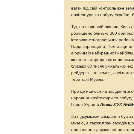
взяти під свій контроль вже зе
архітектури та побуту України, 
Тут, на південній околиці Києва,
розміщено близько 300 оригінал
історико-етнографічних регіонів
Наддніпрянщини, Полтавщини і
є одним із найкращих і найбільш
кількості стародавніх селянськи
близько 80 тисяч унікальних ек
рейдерів – то земля, ласі шмат
території Музею.
Про це йшлося на засіданні зі
народної архітектури та побуту
Героя України
Левка ЛУК’ЯНЕ
За підсумками засідання був з
музею, а також план заходів 
проведення державної реєстрац