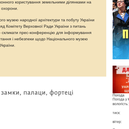
конного користування земельними ділянками на
х охорони.
го музею народної архітектури та побуту України
яд Комітету Верховної Ради України з питань
ж — скликати прес-конференцію для інформування
итання і небезпеки щодо Національного музею
України.
Погода
Погода у
вологість:
тиск:
вітер: