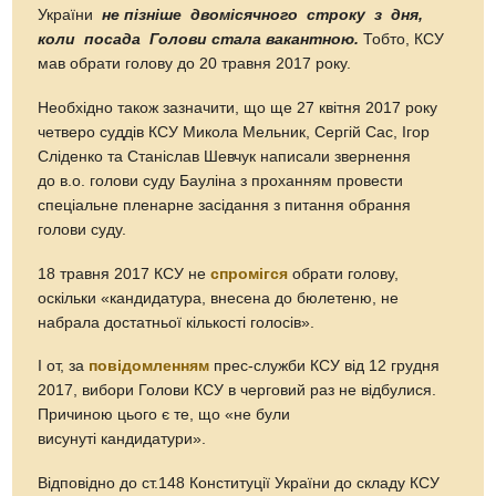
України
не пізніше двомісячного строку з дня,
коли посада Голови стала вакантною.
Тобто, КСУ
мав обрати голову до 20 травня 2017 року.
Необхідно також зазначити, що ще 27 квітня 2017 року
четверо суддів КСУ Микола Мельник, Сергій Сас, Ігор
Сліденко та Станіслав Шевчук написали звернення
до в.о. голови суду Бауліна з проханням провести
спеціальне пленарне засідання з питання обрання
голови суду.
18 травня 2017 КСУ не
спромігся
обрати голову,
оскільки «кандидатура, внесена до бюлетеню, не
набрала достатньої кількості голосів».
І от, за
повідомленням
прес-служби КСУ від 12 грудня
2017, вибори Голови КСУ в черговий раз не відбулися.
Причиною цього є те, що «не були
висунуті кандидатури».
Відповідно до ст.148 Конституції України до складу КСУ