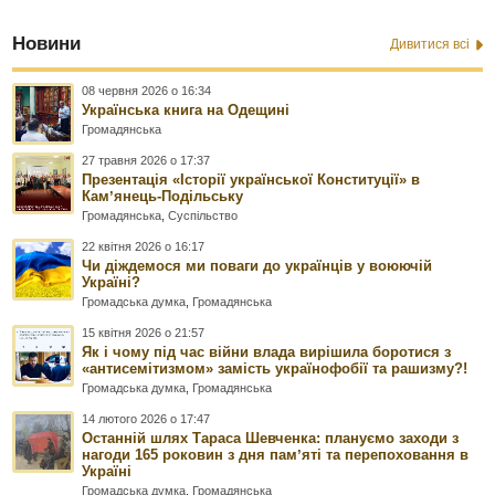
Новини
Дивитися всі
08 червня 2026 о 16:34
Українська книга на Одещині
Громадянська
27 травня 2026 о 17:37
Презентація «Історії української Конституції» в
Камʼянець-Подільську
Громадянська
,
Суспільство
22 квітня 2026 о 16:17
Чи діждемося ми поваги до українців у воюючій
Україні?
Громадська думка
,
Громадянська
15 квітня 2026 о 21:57
Як і чому під час війни влада вирішила боротися з
«антисемітизмом» замість українофобії та рашизму?!
Громадська думка
,
Громадянська
14 лютого 2026 о 17:47
Останній шлях Тараса Шевченка: плануємо заходи з
нагоди 165 роковин з дня памʼяті та перепоховання в
Україні
Громадська думка
,
Громадянська