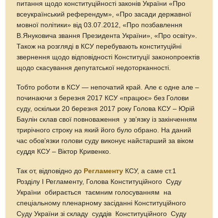
питання щодо конституційності законів України «Про
всеукраїнський референдум», «Про засади державної
мовної політики» від 03.07.2012, «Про позбавлення
В.Януковича звання Президента України», «Про освіту».
Також на розгляді в КСУ перебувають конституційні
звернення щодо відповідності Конституції законопроектів
щодо скасування депутатської недоторканності.
Тобто роботи в КСУ — непочатий край. Але є одне але –
починаючи з березня 2017 КСУ «працює» без Голови
суду, оскільки 20 березня 2017 року Голова КСУ – Юрій
Баулін склав свої повноваження у зв’язку із закінченням
трирічного строку на який його було обрано. На даний
час обов’язки голови суду виконує найстарший за віком
суддя КСУ – Віктор Кривенко.
Так от, відповідно до
Регламенту
КСУ, а саме ст.1
Розділу І Регламенту, Голова Конституційного Суду
України обирається таємним голосуванням на
спеціальному пленарному засіданні Конституційного
Суду України зі складу суддів Конституційного Суду