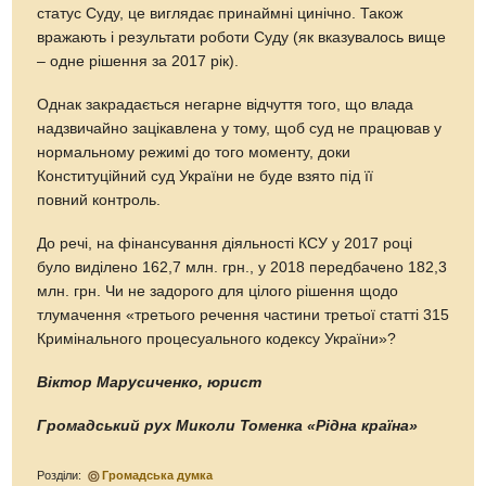
статус Суду, це виглядає принаймні цинічно. Також
вражають і результати роботи Суду (як вказувалось вище
– одне рішення за 2017 рік).
Однак закрадається негарне відчуття того, що влада
надзвичайно зацікавлена у тому, щоб суд не працював у
нормальному режимі до того моменту, доки
Конституційний суд України не буде взято під її
повний контроль.
До речі, на фінансування діяльності КСУ у 2017 році
було виділено 162,7 млн. грн., у 2018 передбачено 182,3
млн. грн. Чи не задорого для цілого рішення щодо
тлумачення «третього речення частини третьої статті 315
Кримінального процесуального кодексу України»?
Віктор Марусиченко, юрист
Громадський рух Миколи Томенка «Рідна країна»
Розділи:
Громадська думка