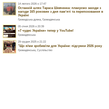
14 лютого 2026 о 17:47
Останній шлях Тараса Шевченка: плануємо заходи з
нагоди 165 роковин з дня памʼяті та перепоховання в
Україні
Громадська думка
,
Громадянська
05 січня 2026 о 20:39
«7 чудес України» тепер у YouTube!
Громадянська
29 грудня 2025 о 21:22
"Що я/ми зробив/ли для України: підсумки 2026 року
Громадянська
,
Суспільство