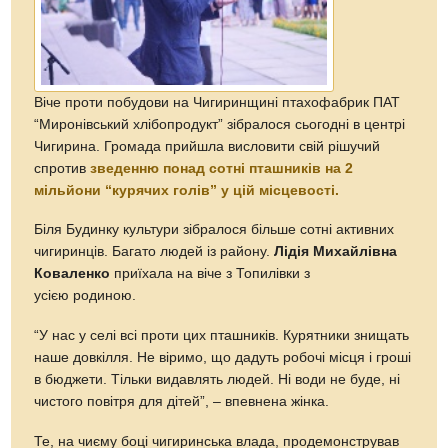
Віче проти побудови на Чигиринщині птахофабрик ПАТ
“Миронівський хлібопродукт” зібралося сьогодні в центрі
Чигирина. Громада прийшла висловити свій рішучий
спротив
зведенню понад сотні пташників на 2
мільйони “курячих голів” у цій місцевості.
Біля Будинку культури зібралося більше сотні активних
чигиринців. Багато людей із району.
Лідія Михайлівна
Коваленко
приїхала на віче з Топилівки з
усією родиною.
“У нас у селі всі проти цих пташників. Курятники знищать
наше довкілля. Не віримо, що дадуть робочі місця і гроші
в бюджети. Тільки видавлять людей. Ні води не буде, ні
чистого повітря для дітей”, – впевнена жінка.
Те, на чиєму боці чигиринська влада, продемонстрував