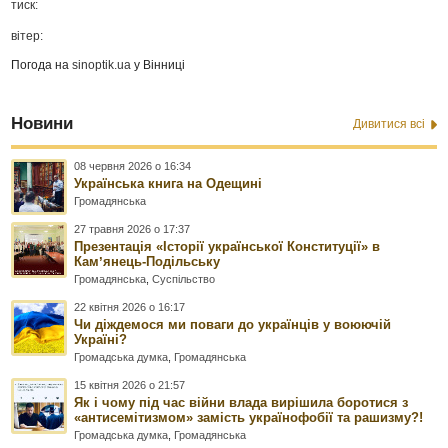
тиск:
вітер:
Погода на
sinoptik.ua
у Вінниці
Новини
Дивитися всі
08 червня 2026 о 16:34
Українська книга на Одещині
Громадянська
27 травня 2026 о 17:37
Презентація «Історії української Конституції» в
Камʼянець-Подільську
Громадянська
,
Суспільство
22 квітня 2026 о 16:17
Чи діждемося ми поваги до українців у воюючій
Україні?
Громадська думка
,
Громадянська
15 квітня 2026 о 21:57
Як і чому під час війни влада вирішила боротися з
«антисемітизмом» замість українофобії та рашизму?!
Громадська думка
,
Громадянська