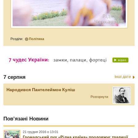
Розділи:
Політика
7 серпня
Інші дати
Народився Пантелеймон Куліш
Розгорнути
Пов’язані Новини
21 грудня 2016 о 13:01
Громадський рух «Рідна країна» продовжує традиції