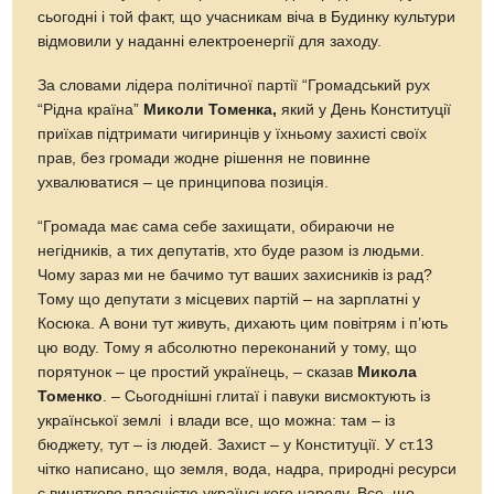
сьогодні і той факт, що учасникам віча в Будинку культури
відмовили у наданні електроенергії для заходу.
За словами лідера політичної партії “Громадський рух
“Рідна країна”
Миколи Томенка,
який у День Конституції
приїхав підтримати чигиринців у їхньому захисті своїх
прав, без громади жодне рішення не повинне
ухвалюватися – це принципова позиція.
“Громада має сама себе захищати, обираючи не
негідників, а тих депутатів, хто буде разом із людьми.
Чому зараз ми не бачимо тут ваших захисників із рад?
Тому що депутати з місцевих партій – на зарплатні у
Косюка. А вони тут живуть, дихають цим повітрям і п’ють
цю воду. Тому я абсолютно переконаний у тому, що
порятунок – це простий українець, – сказав
Микола
Томенко
. – Сьогоднішні глитаї і павуки висмоктують із
української землі і влади все, що можна: там – із
бюджету, тут – із людей. Захист – у Конституції. У ст.13
чітко написано, що земля, вода, надра, природні ресурси
є винятково власністю українського народу. Все, що