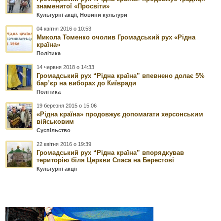
знаменитої «Просвіти»
Культурні акції
,
Новини культури
04 квітня 2016 о 10:53
Микола Томенко очолив Громадський рух «Рідна
країна»
Політика
14 червня 2018 о 14:33
Громадський рух “Рідна країна” впевнено долає 5%
бар’єр на виборах до Київради
Політика
19 березня 2015 о 15:06
«Рідна країна» продовжує допомагати херсонським
військовим
Суспільство
22 квітня 2016 о 19:39
Громадський рух “Рідна країна” впорядкував
територію біля Церкви Спаса на Берестові
Культурні акції