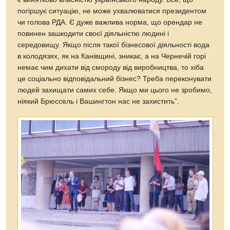
погіршує ситуацію, не може ухвалюватися президентом
чи голова РДА. Є дуже важлива норма, що орендар не
повинен зашкодити своєї діяльністю людині і
середовищу. Якщо після такої бізнесової діяльності вода
в колодязях, як на Канівщині, зникає, а на Чернечій горі
немає чим дихати від смороду від виробництва, то хіба
це соціально відповідальний бізнес? Треба переконувати
людей захищати самих себе. Якщо ми цього не зробимо,
ніякий Брюссель і Вашингтон нас не захистить”.