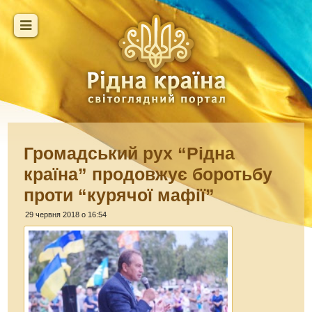
Громадський рух “Рідна
країна” продовжує боротьбу
проти “курячої мафії”
29 червня 2018 о 16:54