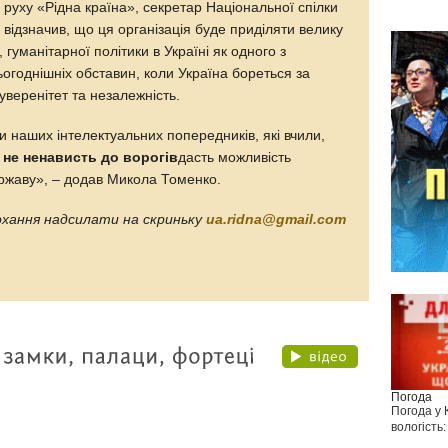
 руху «Рідна країна», секретар Національної спілки
О
відзначив, що ця організація буде приділяти велику
гуманітарної політики в Україні як одного з
ьогоднішніх обставин, коли Україна бореться за
суверенітет та незалежність.
и наших інтелектуальних попередників, які вчили,
 не ненависть до ворогів
дасть можливість
ержаву», – додав Микола Томенко.
рохання надсилати на скриньку
ua.ridna@gmail.com
Погода
Погода у
вологість: