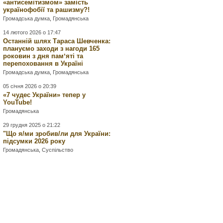
«антисемітизмом» замість
українофобії та рашизму?!
Громадська думка
,
Громадянська
14 лютого 2026 о 17:47
Останній шлях Тараса Шевченка:
плануємо заходи з нагоди 165
роковин з дня памʼяті та
перепоховання в Україні
Громадська думка
,
Громадянська
05 січня 2026 о 20:39
«7 чудес України» тепер у
YouTube!
Громадянська
29 грудня 2025 о 21:22
"Що я/ми зробив/ли для України:
підсумки 2026 року
Громадянська
,
Суспільство