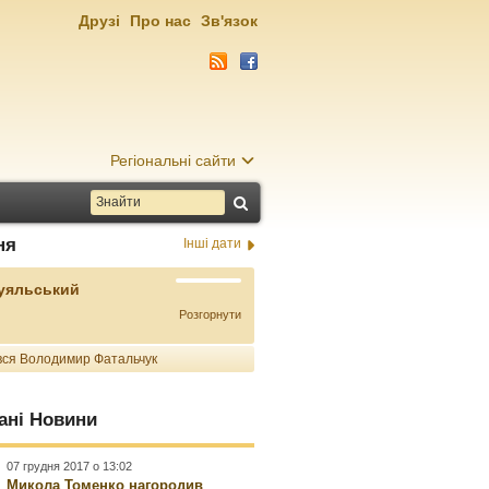
Друзі
Про нас
Зв'язок
Регіональні сайти
ня
Інші дати
Буяльський
Розгорнути
ся Володимир Фатальчук
ані Новини
07 грудня 2017 о 13:02
Микола Томенко нагородив