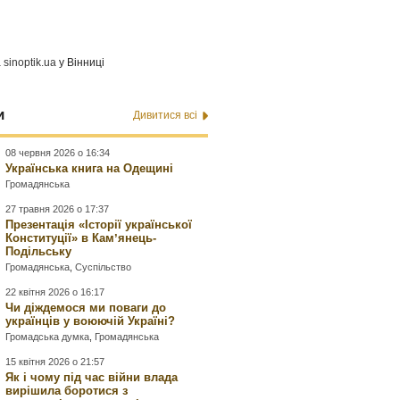
а
sinoptik.ua
у Вінниці
и
Дивитися всі
08 червня 2026 о 16:34
Українська книга на Одещині
Громадянська
27 травня 2026 о 17:37
Презентація «Історії української
Конституції» в Камʼянець-
Подільську
Громадянська
,
Суспільство
22 квітня 2026 о 16:17
Чи діждемося ми поваги до
українців у воюючій Україні?
Громадська думка
,
Громадянська
15 квітня 2026 о 21:57
Як і чому під час війни влада
вирішила боротися з