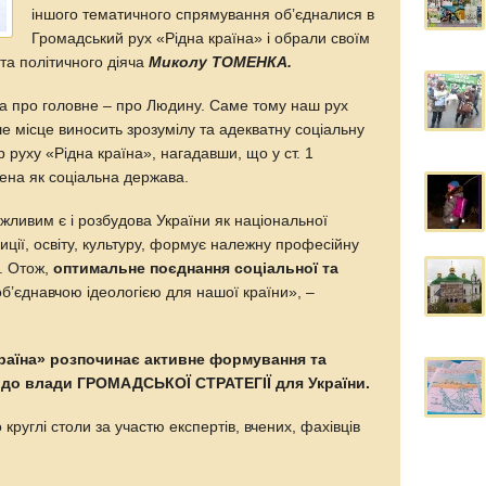
іншого тематичного спрямування об’єдналися в
Громадський рух «Рідна країна» і обрали своїм
та політичного діяча
Миколу ТОМЕНКА.
ла про головне – про Людину. Саме тому наш рух
ше місце виносить зрозумілу та адекватну соціальну
 руху «Рідна країна», нагадавши, що у ст. 1
чена як соціальна держава.
жливим є і розбудова України як національної
иції, освіту, культуру, формує належну професійну
и. Отож,
оптимальне поєднання соціальної та
б’єднавчою ідеологією для нашої країни», –
країна» розпочинає активне формування та
 до влади ГРОМАДСЬКОЇ СТРАТЕГІЇ для України.
круглі столи за участю експертів, вчених, фахівців