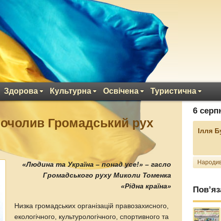
Здорова
Культурна
Освічена
Туристична
6 серп
 очолив Громадський рух
Ілля 
Народив
«Людина та Україна – понад усе!» – гасло
Громадського руху Миколи Томенка
«Рідна країна»
Пов’яз
Низка громадських організацій правозахисного,
екологічного, культурологічного, спортивного та