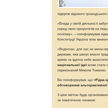
лідером відомого громадського 
«Влада у своїй діяльності забу
серед своїх пріоритетів на пер
політику», – поінформував лідер
Конституції Україна чітко визна
«Водночас, для нас не менш ва
держави, яка шанує власні трад
армію та здатна себе захистит
національної ідеї
може стати о
переконаний Микола Томенко.
Він поінформував, що
«Рідна 
обговорення альтернативної
З цією метою буде організовано 
за тематичною ознакою.