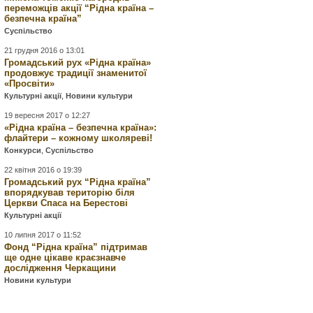
переможців акції “Рідна країна –
безпечна країна”
Суспільство
21 грудня 2016 о 13:01
Громадський рух «Рідна країна»
продовжує традиції знаменитої
«Просвіти»
Культурні акції
,
Новини культури
19 вересня 2017 о 12:27
«Рідна країна – безпечна країна»:
флайтери – кожному школяреві!
Конкурси
,
Суспільство
22 квітня 2016 о 19:39
Громадський рух “Рідна країна”
впорядкував територію біля
Церкви Спаса на Берестові
Культурні акції
10 липня 2017 о 11:52
Фонд “Рідна країна” підтримав
ще одне цікаве краєзнавче
дослідження Черкащини
Новини культури