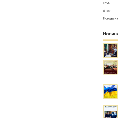
тиск:
вітер:
Погода н
Новин