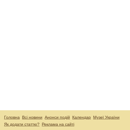
Головна
Всі новини
Анонси подій
Календар
Музеї України
Як додати статтю?
Реклама на сайті