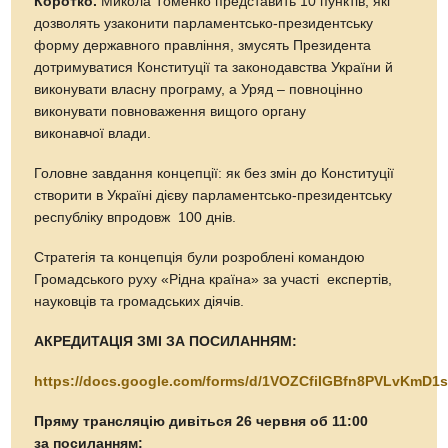
Коротко.
Микола Томенко представить 10 пунктів, які
дозволять узаконити парламентсько-президентську
форму державного правління, змусять Президента
дотримуватися Конституції та законодавства України й
виконувати власну програму, а Уряд – повноцінно
виконувати повноваження вищого органу
виконавчої влади.
Головне завдання концепції: як без змін до Конституції
створити в Україні дієву парламентсько-президентську
республіку впродовж 100 днів.
Стратегія та концепція були розроблені командою
Громадського руху «Рідна країна» за участі експертів,
науковців та громадських діячів.
АКРЕДИТАЦІЯ ЗМІ ЗА ПОСИЛАННЯМ:
https://docs.google.com/forms/d/1VOZCfiIGBfn8PVLvKmD1
Пряму трансляцію дивіться 26 червня об 11:00
за посиланням: