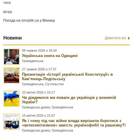
тиск:
вітер:
Погода на
sinoptik.ua
у Вінниці
Новини
Дивитися всі
08 червня 2026 о 16:34
Українська книга на Одещині
Громадянська
27 травня 2026 о 17:37
Презентація «Історії української Конституції» в
Камʼянець-Подільську
Громадянська
,
Суспільство
22 квітня 2026 о 16:17
Чи діждемося ми поваги до українців у воюючій
Україні?
Громадська думка
,
Громадянська
15 квітня 2026 о 21:57
Як і чому під час війни влада вирішила боротися з
«антисемітизмом» замість українофобії та рашизму?!
Громадська думка
,
Громадянська