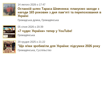
14 лютого 2026 о 17:47
Останній шлях Тараса Шевченка: плануємо заходи з
нагоди 165 роковин з дня памʼяті та перепоховання в
Україні
Громадська думка
,
Громадянська
05 січня 2026 о 20:39
«7 чудес України» тепер у YouTube!
Громадянська
29 грудня 2025 о 21:22
"Що я/ми зробив/ли для України: підсумки 2026 року
Громадянська
,
Суспільство