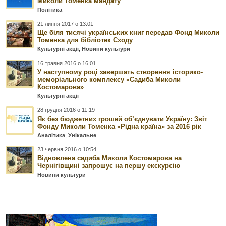
Миколи Томенка мандату
Політика
21 липня 2017 о 13:01
Ще біля тисячі українських книг передав Фонд Миколи
Томенка для бібліотек Сходу
Культурні акції
,
Новини культури
16 травня 2016 о 16:01
У наступному році завершать створення історико-
меморіального комплексу «Садиба Миколи
Костомарова»
Культурні акції
28 грудня 2016 о 11:19
Як без бюджетних грошей об’єднувати Україну: Звіт
Фонду Миколи Томенка «Рідна країна» за 2016 рік
Аналітика
,
Унікальне
23 червня 2016 о 10:54
Відновлена садиба Миколи Костомарова на
Чернігівщині запрошує на першу екскурсію
Новини культури