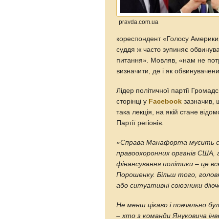
pravda.com.ua
кореспондент «Голосу Америки
суддя ж часто зупиняє обвинува
питання». Мовляв, «нам не потріб
визначити, де і як обвинувачен
Лідер політичної партії Громад
сторінці у
Facebook
зазначив, 
така лекція, на якій стане відо
Партії регіонів.
«Справа Манафорта мусить с
правоохоронних органів США, а 
фінансування політики – це вс
Порошенку. Більш того, головн
або ситуативні союзники діючо
Не менш цікаво і повчально бу
– хто з команди Януковича і