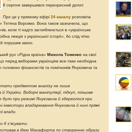
8 серпня завершився перехресний допит.
Про це у прямому ефірі
24 каналу
розповіла
» Тетяна Ворожко. Вона також зазначила, що
чів, коли ті надто заглиблюються в «українське
на лекція з української історії», бо слід чітко
ий порушив закон.
ський рух «Рідна країна»
Микола Томенко
на свої
що перед виборами українцям все-таки необхідна
мо головних фінансистів та помічників Януковича та
тати предметом аналізу не лише
й України. Виборчі маніпуляції, підкуп, тіньове
е було при режимі Януковича й збереглося при
і інвестори владарювання Януковича й нині прямі
ї влади.
ло б з‘ясувати:
нвестував в ідею Манафорта по створенню образу