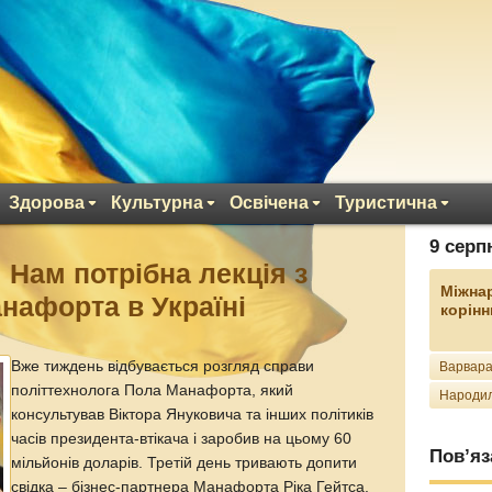
Здорова
Культурна
Освічена
Туристична
9 серп
 Нам потрібна лекція з
Міжна
анафорта в Україні
корінн
Вже тиждень відбувається розгляд справи
Варвара
політтехнолога Пола Манафорта, який
Народил
консультував Віктора Януковича та інших політиків
часів президента-втікача і заробив на цьому 60
Пов’яз
мільйонів доларів. Третій день тривають допити
свідка – бізнес-партнера Манафорта Ріка Гейтса.