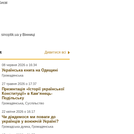
Києві
а
sinoptik.ua
у Вінниці
и
Дивитися всі
08 червня 2026 о 16:34
Українська книга на Одещині
Громадянська
27 травня 2026 о 17:37
Презентація «Історії української
Конституції» в Камʼянець-
Подільську
Громадянська
,
Суспільство
22 квітня 2026 о 16:17
Чи діждемося ми поваги до
українців у воюючій Україні?
Громадська думка
,
Громадянська