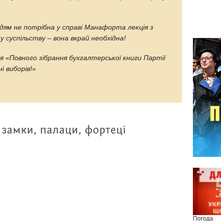
дям не потрібна у справі Манафорта лекція з
му суспільству – вона вкрай необхідна!
ня «Повного зібрання бухгалтерської книги Партії
і виборів!»
Погода