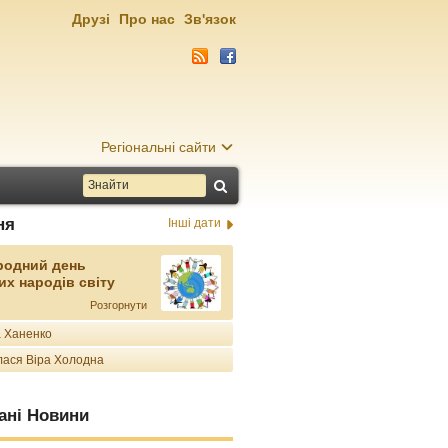
Друзі
Про нас
Зв'язок
Регіональні сайти
ня
Інші дати
родний день
их народів світу
Розгорнути
 Ханенко
ася Віра Холодна
ані Новини