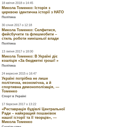
18 квітня 2018 о 14:45
Микола Томенко: Історія з
церквою ідентична історії з НАТО
Політика
30 січня 2017 о 12:18
Микола Томенко: Селфитися,
фейсбучити та флешмобити –
стиль роботи нинішньої влади
Політика
13 липня 2017 о 18:00
Микола Томенко: В Україні діє
коаліція «За бюджетні гроші! »
Політика
24 вересня 2015 о 16:47
Україні потрібна не лише
політична, економічна, а й
спортивна демонополізація, —
Томенко
Спорт в Україні
17 березня 2017 о 13:22
«Реставрація будівлі Центральної
Ради – найкращий пошанівок
нашої історії та її творців», —
Микола Томенко
Суспільство