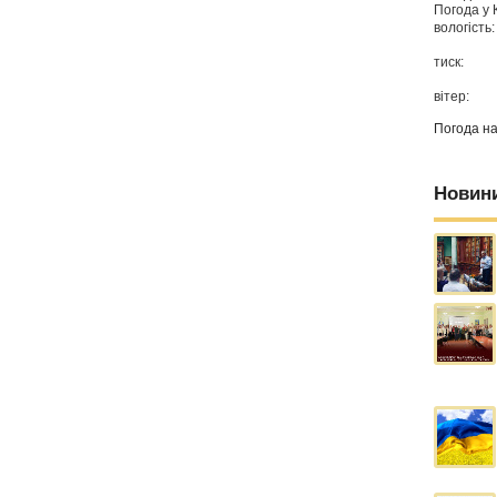
Погода у
вологість:
тиск:
вітер:
Погода н
Новин