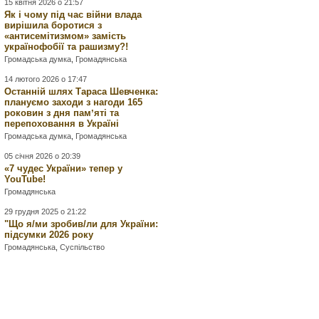
15 квітня 2026 о 21:57
Як і чому під час війни влада
вирішила боротися з
«антисемітизмом» замість
українофобії та рашизму?!
Громадська думка
,
Громадянська
14 лютого 2026 о 17:47
Останній шлях Тараса Шевченка:
плануємо заходи з нагоди 165
роковин з дня памʼяті та
перепоховання в Україні
Громадська думка
,
Громадянська
05 січня 2026 о 20:39
«7 чудес України» тепер у
YouTube!
Громадянська
29 грудня 2025 о 21:22
"Що я/ми зробив/ли для України:
підсумки 2026 року
Громадянська
,
Суспільство