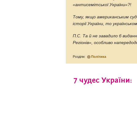
«антисемітської України»?!
Тому, якщо американським суд
історії України, то українсько
П.С. Та й не завадило б видан
Регіонів», особливо напередодн
Розділи:
Політика