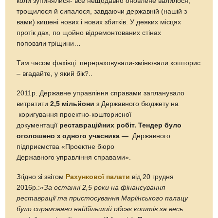
коли зупинялися- все нещодавно оновлене валилося,
трощилося й сипалося, завдаючи державній (нашій з
вами) кишені нових і нових збитків. У деяких місцях
протік дах, по щойно відремонтованих стінах
поповзли тріщини…
Тим часом фахівці перераховували-змінювали кошторис
– вгадайте, у який бік?..
2011р. Державне управління справами запланувало
витратити
2,5 мільйони
з Державного бюджету на
коригування проектно-кошторисної
документації
реставраційних робіт.
Тендер
було
оголошено
з
одного учасника
— Державного
підприємства «Проектне бюро
Державного управління справами».
Згідно зі звітом
Рахункової палати
від 20 грудня
2016р.:
«За останні 2,5 роки на фінансування
реставрації та пристосування Маріїнського палацу
було спрямовано найбільший обсяг коштів за весь