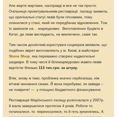
Але жарти жартами, насправді ж все не так просто.
Очільниця проектувальників реставрації палацу заявила,
що оригінальні статуї левів були гіпсовими, тому
опинилися у стані, який не передбачає відновлення. Тож
їх замінили на… мармурових. Виготовлених буцімто в
Китаї, де леви виглядають, не виключено, саме так.
Тим часом доскіпливі користувачі соцмереж виявили, що
подібних звірят виготовляють у м. Києві, в майстерні
Stone Shop
, яка переважно створює надмогильні
шедеври. В тому числі й біломармурових мавпо-левів
вартістю близько
113 тис.грн. за штуку.
Втім, знову ж таки, проблема значно серйозніша, ніж
кітчеві чиновничі смаки. Й вона перебуває, як завжди –
не повірите! — у площині бюджетного фінансування.
Реставрація Маріїнського палацу розпочалася у 2007р.
й мала завершитися протягом 4 років. Роботи то
починалися, то переносилися, то й геть зупинялись. А