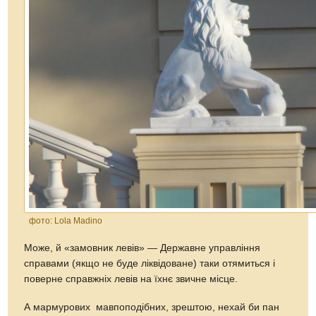
фото: Lola Madino
Може, й «замовник левів» — Державне управління
справами (якщо не буде ліквідоване) таки отямиться і
поверне справжніх левів на їхнє звичне місце.
А мармурових мавпоподібних, зрештою, нехай би пан