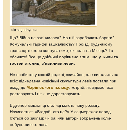
ukr.segodnya.ua
Що? Війна не закінчилася? На ній заробляють бариги?
Комунальні тарифи зашкалюють? Проїзд будь-якому
транспорті скоро коштуватиме, як політ на Місяць? Та
облиште! Все це дрібниці порівняно з тим, що
у киян та
гостей столиці з
’явилися леви.
Не особисто у кожній родині, звичайно, але вистачить на
всіх: віднедавна новісінькі скульптури левів постали при
вході до
Маріїнського палацу
, котрий, як відомо, все
реставрують і ніяк не дореставрують.
Відтепер мешканці столиці мають нову розвагу.
Називається «Вгадай, хто це?» У соцмережах народ
б’ється об заклад: чи бачили автори зображень коли-
небудь живого лева.