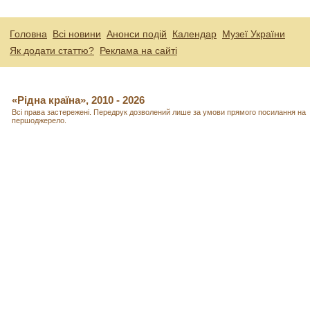
Головна
Всі новини
Анонси подій
Календар
Музеї України
Як додати статтю?
Реклама на сайті
«Рідна країна», 2010 - 2026
Всі права застережені. Передрук дозволений лише за умови прямого посилання на
першоджерело.