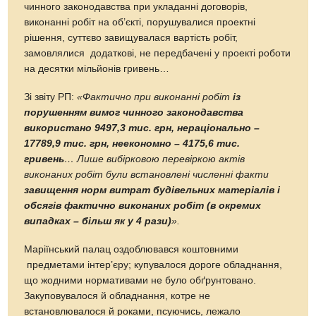
чинного законодавства при укладанні договорів,
виконанні робіт на об’єкті, порушувалися проектні
рішення, суттєво завищувалася вартість робіт,
замовлялися додаткові, не передбачені у проекті роботи
на десятки мільйонів гривень…
Зі звіту РП:
«
Фактично при виконанні робіт
із
порушенням вимог чинного законодавства
використано 9497,3 тис. грн, нераціонально –
17789,9 тис. грн, неекономно – 4175,6 тис.
гривень
…
Лише вибірковою перевіркою актів
виконаних робіт були встановлені численні факти
завищення норм витрат будівельних матеріалів і
обсягів фактично виконаних робіт (в окремих
випадках – більш як у 4 рази)
».
Маріїнський палац оздоблювався коштовними
предметами інтер’єру; купувалося дороге обладнання,
що жодними нормативами не було обґрунтовано.
Закуповувалося й обладнання, котре не
встановлювалося й роками, псуючись, лежало