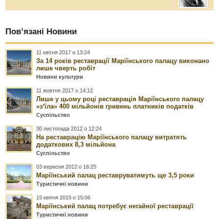
Пов’язані Новини
11 квітня 2017 о 13:24
За 14 років реставрації Маріїнського палацу виконано
лише чверть робіт
Новини культури
11 жовтня 2017 о 14:12
Лише у цьому році реставрація Маріїнського палацу
«зʼїла» 400 мільйонів гривень платників податків
Суспільство
30 листопада 2012 о 12:24
На реставрацію Маріїнського палацу витратять
додаткових 8,3 мільйона
Суспільство
03 вересня 2012 о 16:25
Маріїнський палац реставруватимуть ще 3,5 роки
Туристичні новини
15 квітня 2015 о 15:06
Маріїнський палац потребує негайної реставрації
Туристичні новини