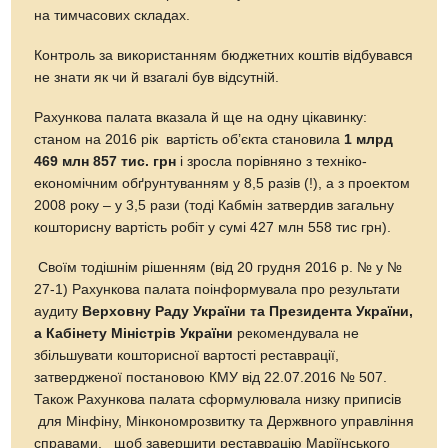
на тимчасових складах.
Контроль за використанням бюджетних коштів відбувався
не знати як чи й взагалі був відсутній.
Рахункова палата вказала й ще на одну цікавинку:
станом на 2016 рік вартість об’єкта становила
1 млрд
469 млн 857 тис. грн
і зросла порівняно з техніко-
економічним обґрунтуванням у 8,5 разів (!), а з проектом
2008 року – у 3,5 рази (тоді Кабмін затвердив загальну
кошторисну вартість робіт у сумі 427 млн 558 тис грн).
Своїм тодішнім рішенням (від 20 грудня 2016 р. № у №
27-1) Рахункова палата поінформувала про результати
аудиту
Верховну Раду України та Президента
України
,
а Кабінету Міністрів України
рекомендувала не
збільшувати кошторисної вартості реставрації,
затвердженої постановою КМУ від 22.07.2016 № 507.
Також Рахункова палата сформулювала низку приписів
для Мінфіну, Мінкономрозвитку та Держвного управління
справами, щоб завершити реставрацію Маріїнського