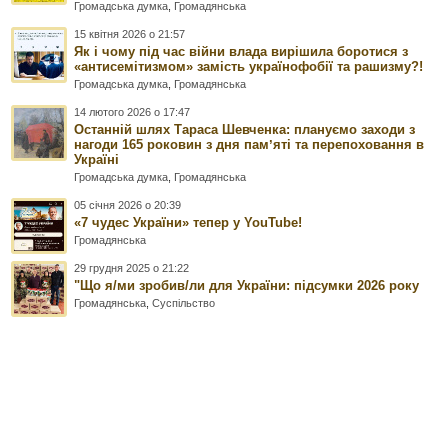
Громадська думка
,
Громадянська
15 квітня 2026 о 21:57
Як і чому під час війни влада вирішила боротися з
«антисемітизмом» замість українофобії та рашизму?!
Громадська думка
,
Громадянська
14 лютого 2026 о 17:47
Останній шлях Тараса Шевченка: плануємо заходи з
нагоди 165 роковин з дня памʼяті та перепоховання в
Україні
Громадська думка
,
Громадянська
05 січня 2026 о 20:39
«7 чудес України» тепер у YouTube!
Громадянська
29 грудня 2025 о 21:22
"Що я/ми зробив/ли для України: підсумки 2026 року
Громадянська
,
Суспільство