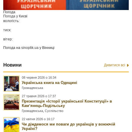
Погода
Погода у
Києві
вологість:
тиск:
вітер:
Погода на
sinoptik.ua
у Вінниці
Новини
Дивитися всі
08 червня 2026 о 16:34
Українська книга на Одещині
Громадянська
27 травня 2026 о 17:37
Презентація «Історії української Конституції» в
Камʼянець-Подільську
Громадянська
,
Суспільство
22 квітня 2026 о 16:17
Чи діждемося ми поваги до українців у воюючій
Україні?