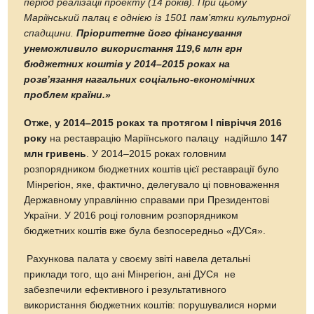
період реалізації проекту (14 років).
При цьому
Маріїнський палац є однією із 1501 пам’ятки культурної
спадщини.
Пріоритетне його фінансування
унеможливило використання 119,6 млн грн
бюджетних коштів у 2014–2015 роках на
розв’язання нагальних соціально-економічних
проблем країни.
»
Отже, у
2014–2015 роках та протягом І півріччя 2016
року
на реставрацію Маріїнського палацу надійшло
147
млн гривень
. У 2014–2015 роках головним
розпорядником бюджетних коштів цієї реставрації було
Мінрегіон, яке, фактично, делегувало ці повноваження
Державному управлінню справами при Президентові
України. У 2016 році головним розпорядником
бюджетних коштів вже була безпосередньо «ДУСя».
Рахункова палата у своєму звіті навела детальні
приклади того, що ані Мінрегіон, ані ДУСя не
забезпечили ефективного і результативного
використання бюджетних коштів: порушувалися норми