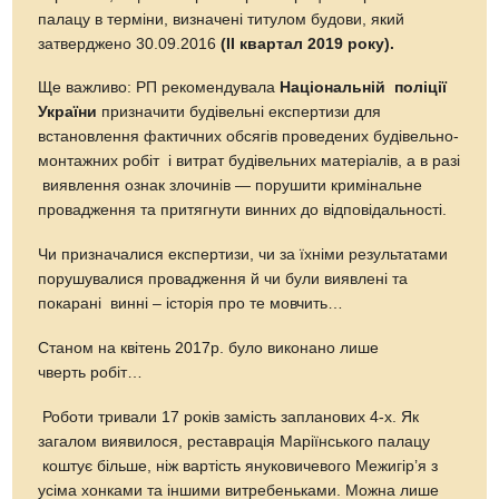
палацу в терміни, визначені титулом будови, який
затверджено 30.09.2016
(ІІ квартал 2019 року).
Ще важливо: РП рекомендувала
Національн
ій
поліції
України
призначити будівельні експертизи для
встановлення фактичних обсягів проведених будівельно-
монтажних робіт і витрат будівельних матеріалів, а в разі
виявлення ознак злочинів — порушити кримінальне
провадження та притягнути винних до відповідальності.
Чи призначалися експертизи, чи за їхніми результатами
порушувалися провадження й чи були виявлені та
покарані винні – історія про те мовчить…
Станом на квітень 2017р. було виконано лише
чверть робіт…
Роботи тривали 17 років замість запланових 4-х. Як
загалом виявилося, реставрація Маріїнського палацу
коштує більше, ніж вартість януковичевого Межигір’я з
усіма хонками та іншими витребеньками. Можна лише