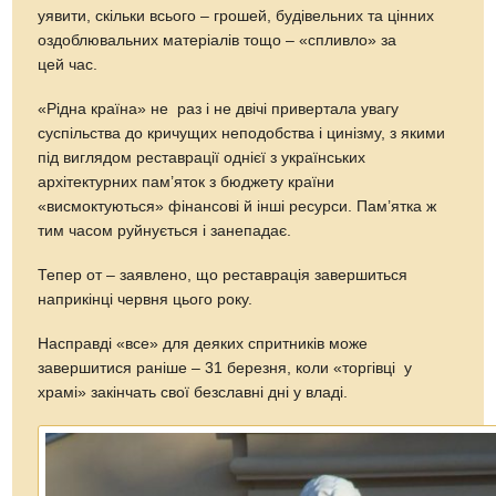
уявити, скільки всього – грошей, будівельних та цінних
оздоблювальних матеріалів тощо – «спливло» за
цей час.
«Рідна країна» не раз і не двічі привертала увагу
суспільства до кричущих неподобства і цинізму, з якими
під виглядом реставрації однієї з українських
архітектурних пам’яток з бюджету країни
«висмоктуються» фінансові й інші ресурси. Пам’ятка ж
тим часом руйнується і занепадає.
Тепер от – заявлено, що реставрація завершиться
наприкінці червня цього року.
Насправді «все» для деяких спритників може
завершитися раніше – 31 березня, коли «торгівці у
храмі» закінчать свої безславні дні у владі.