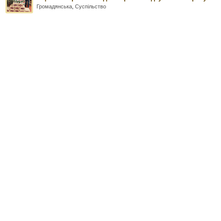
Громадянська
,
Суспільство