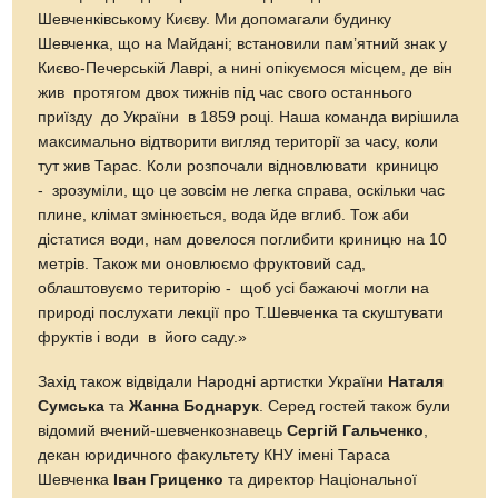
Шевченківському Києву. Ми допомагали будинку
Шевченка, що на Майдані; встановили пам’ятний знак у
Києво-Печерській Лаврі, а нині опікуємося місцем, де він
жив протягом двох тижнів під час свого останнього
приїзду до України в 1859 році. Наша команда вирішила
максимально відтворити вигляд території за часу, коли
тут жив Тарас. Коли розпочали відновлювати криницю
- зрозуміли, що це зовсім не легка справа, оскільки час
плине, клімат змінюється, вода йде вглиб. Тож аби
дістатися води, нам довелося поглибити криницю на 10
метрів. Також ми оновлюємо фруктовий сад,
облаштовуємо територію - щоб усі бажаючі могли на
природі послухати лекції про Т.Шевченка та скуштувати
фруктів і води в його саду.»
Захід також відвідали Народні артистки України
Наталя
Сумська
та
Жанна Боднарук
. Серед гостей також були
відомий вчений-шевченкознавець
Сергій Гальченко
,
декан юридичного факультету КНУ імені Тараса
Шевченка
Іван Гриценко
та директор Національної