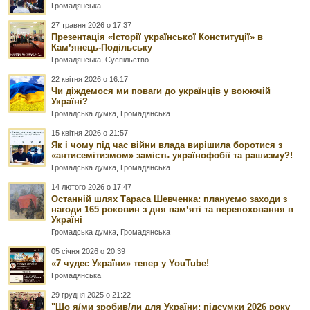
Громадянська
27 травня 2026 о 17:37
Презентація «Історії української Конституції» в
Камʼянець-Подільську
Громадянська
,
Суспільство
22 квітня 2026 о 16:17
Чи діждемося ми поваги до українців у воюючій
Україні?
Громадська думка
,
Громадянська
15 квітня 2026 о 21:57
Як і чому під час війни влада вирішила боротися з
«антисемітизмом» замість українофобії та рашизму?!
Громадська думка
,
Громадянська
14 лютого 2026 о 17:47
Останній шлях Тараса Шевченка: плануємо заходи з
нагоди 165 роковин з дня памʼяті та перепоховання в
Україні
Громадська думка
,
Громадянська
05 січня 2026 о 20:39
«7 чудес України» тепер у YouTube!
Громадянська
29 грудня 2025 о 21:22
"Що я/ми зробив/ли для України: підсумки 2026 року