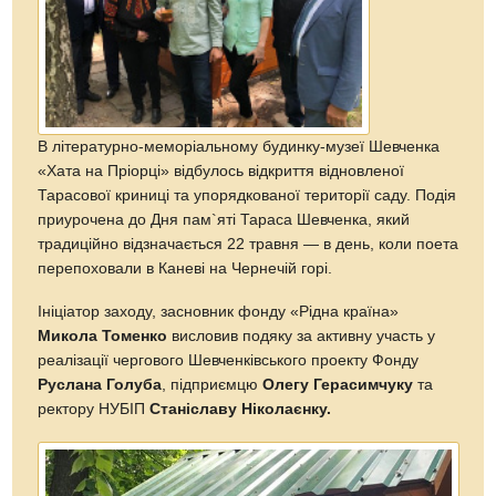
В літературно-меморіальному будинку-музеї Шевченка
«Хата на Пріорці» відбулось відкриття відновленої
Тарасової криниці та упорядкованої території саду. Подія
приурочена до Дня пам`яті Тараса Шевченка, який
традиційно відзначається 22 травня — в день, коли поета
перепоховали в Каневі на Чернечій горі.
Ініціатор заходу, засновник фонду «Рідна країна»
Микола Томенко
висловив подяку за активну участь у
реалізації чергового Шевченківського проекту Фонду
Руслана Голуба
, підприємцю
Олегу Герасимчуку
та
ректору НУБІП
Станіславу Ніколаєнку.