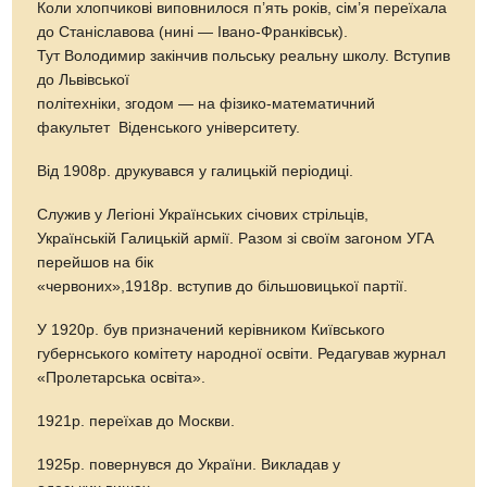
Коли хлопчикові виповнилося п’ять років, сім’я переїхала
до Станіславова (нині — Івано-Франківськ).
Тут Володимир закінчив польську реальну школу. Вступив
до Львівської
політехніки, згодом — на фізико-математичний
факультет Віденського університету.
Від 1908р. друкувався у галицькій періодиці.
Служив у Легіоні Українських січових стрільців,
Українській Галицькій армії. Разом зі своїм загоном УГА
перейшов на бік
«червоних»,1918р. вступив до більшовицької партії.
У 1920р. був призначений керівником Київського
губернського комітету народної освіти. Редагував журнал
«Пролетарська освіта».
1921р. переїхав до Москви.
1925р. повернувся до України. Викладав у