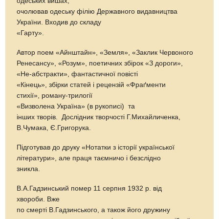
одеських вишах,
очолював одеську філію Державного видавництва
України. Входив до складу
«Гарту».
Автор поем «Айнштайн», «Земля», «Заклик Червоного
Ренесансу», «Розум», поетичних збірок «З дороги»,
«Не-абстракти», фантастичної повісті
«Кінець», збірки статей і рецензій «Фраґменти
стихії», роману-трилогії
«Визволена Україна» (в рукописі) та
інших творів. Дослідник творчості Г.Михайличенка,
В.Чумака, Є.Григорука.
Підготував до друку «Нотатки з історії української
літератури», але праця таємничо і безслідно
зникла.
В.А.Гадзинський помер 11 серпня 1932 р. від
хвороби. Вже
по смерті В.Гадзинського, а також його дружину