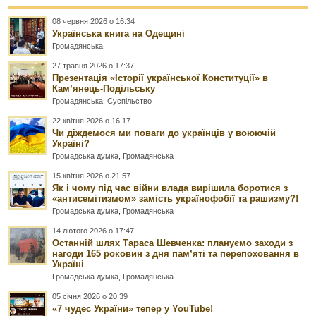
08 червня 2026 о 16:34
Українська книга на Одещині
Громадянська
27 травня 2026 о 17:37
Презентація «Історії української Конституції» в
Камʼянець-Подільську
Громадянська
,
Суспільство
22 квітня 2026 о 16:17
Чи діждемося ми поваги до українців у воюючій
Україні?
Громадська думка
,
Громадянська
15 квітня 2026 о 21:57
Як і чому під час війни влада вирішила боротися з
«антисемітизмом» замість українофобії та рашизму?!
Громадська думка
,
Громадянська
14 лютого 2026 о 17:47
Останній шлях Тараса Шевченка: плануємо заходи з
нагоди 165 роковин з дня памʼяті та перепоховання в
Україні
Громадська думка
,
Громадянська
05 січня 2026 о 20:39
«7 чудес України» тепер у YouTube!