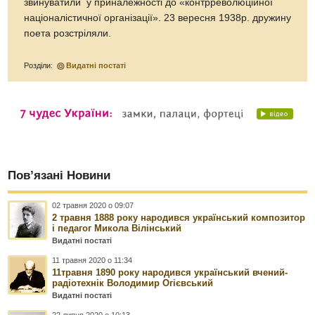
звинуватили у приналежності до «контрреволюційної
націоналістичної організації». 23 вересня 1938р. дружину
поета розстріляли.
Розділи:
Видатні постаті
Пов’язані Новини
02 травня 2020 о 09:07
2 травня 1888 року народився український композитор
і педагог Микола Вілінський
Видатні постаті
11 травня 2020 о 11:34
11травня 1890 року народився український вчений-
радіотехнік Володимир Огієвський
Видатні постаті
22 липня 2020 о 10:13