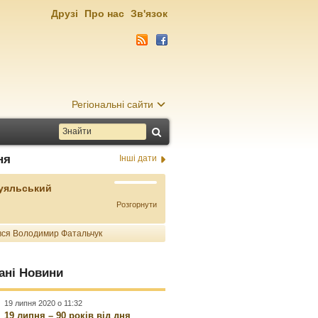
Друзі
Про нас
Зв'язок
Регіональні сайти
ня
Інші дати
Буяльський
Розгорнути
ся Володимир Фатальчук
ані Новини
19 липня 2020 о 11:32
19 липня – 90 років від дня