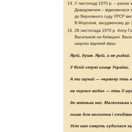
У листопаді 1970 р. – разом
Давидовичем – відмовилася св
до Верховного суду УРСР вис
В.Морозові, засудженому до 1
28 листопада 1970 р. Аллу Го
Василькові на Київщині. Васи
широко відомий вірш:
Ярій, душе. Ярій, а не ридай.
У білій стужі сонце України.
А ти шукай — червону тінь 
на чорних водах — тінь її шу
де жменька нас. Малесенька
лише для молитов і сподіван
Усім нам смерть судилася за