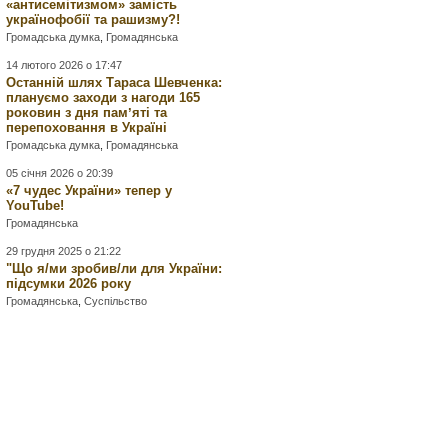
«антисемітизмом» замість
українофобії та рашизму?!
Громадська думка
,
Громадянська
14 лютого 2026 о 17:47
Останній шлях Тараса Шевченка:
плануємо заходи з нагоди 165
роковин з дня памʼяті та
перепоховання в Україні
Громадська думка
,
Громадянська
05 січня 2026 о 20:39
«7 чудес України» тепер у
YouTube!
Громадянська
29 грудня 2025 о 21:22
"Що я/ми зробив/ли для України:
підсумки 2026 року
Громадянська
,
Суспільство