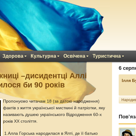
Здорова
Культурна
Освічена
Туристична
6 серп
жниці –дисидентці Аллі
Ілля 
илося би 90 років
Народив
Пропонуємо читачам 18 (за датою народження)
фактів з життя української мисткині й патріотки, яку
називають душею українського Відродження 60-х
Пов’яз
років ХХ століття.
1.Алла Горська народилася в Ялті, де її батько