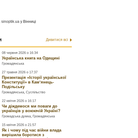
а
sinoptik.ua
у Вінниці
и
Дивитися всі
08 червня 2026 о 16:34
Українська книга на Одещині
Громадянська
27 травня 2026 о 17:37
Презентація «Історії української
Конституції» в Камʼянець-
Подільську
Громадянська
,
Суспільство
22 квітня 2026 о 16:17
Чи діждемося ми поваги до
українців у воюючій Україні?
Громадська думка
,
Громадянська
15 квітня 2026 о 21:57
Як і чому під час війни влада
вирішила боротися з