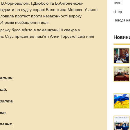
тиск:
 з В.Чорноволом, І.Дзюбою та Б.Антоненком-
ідчити на суді у справі Валентина Мороза. У листі
вітер:
ловила протест проти незаконності вироку
Погода н
4 років позбавлення волі.
рську було вбито в помешканні її свекра у
ль Стус присвятив пам’яті Алли Горської свій нині
Новин
калини
кай,
 шопта
ня.
рання,