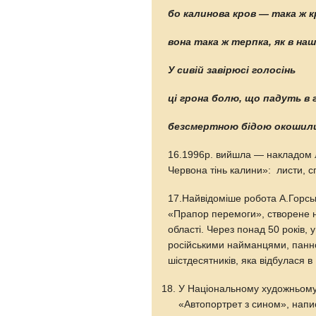
бо калинова кров — така ж к
вона така ж терпка, як в на
У сивій завірюсі голосінь
ці грона болю, що падуть в 
безсмертною бідою окошил
16.1996р. вийшла — накладом 
Червона тінь калини»: листи, с
17.Найвідоміше робота А.Горсь
«Прапор перемоги», створене на
області. Через понад 50 років,
російськими найманцями, панно
шістдесятників, яка відбулася 
У Національному художньому 
«Автопортрет з сином», напи