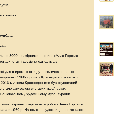
рута,
ших жилах.
глибінь,
ись.
лише 3000 примірників — книга «Алла Горська:
погади, статті друзів та однодумців.
кої для широкого огляду – величезне панно
прикінці 1960-х років у Краснодоні Луганської
 у 2016-му, коли Краснодон вже був окупований
 стало символом виставки українських
в Національному художньому музеї України.
музеї України зберігається робота Алли Горської
сана в 1960 р. На полотні художниця постає такою,