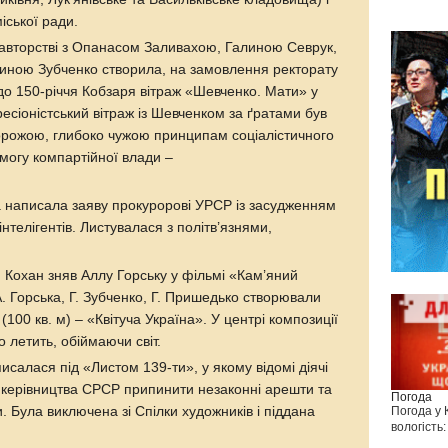
іської ради.
івавторстві з Опанасом Заливахою, Галиною Севрук,
ною Зубченко створила, на замовлення ректорату
 до 150-річчя Кобзаря вітраж «Шевченко. Мати» у
есіоністський вітраж із Шевченком за ґратами був
орожою, глибоко чужою принципам соціалістичного
могу компартійної влади –
ка написала заяву прокуророві УРСР із засудженням
нтелігентів. Листувалася з політв’язнями,
й Кохан зняв Аллу Горську у фільмі «Кам’яний
. Горська, Г. Зубченко, Г. Пришедько створювали
100 кв. м) – «Квітуча Україна». У центрі композиції
о летить, обіймаючи світ.
дписалася під «Листом 139-ти», у якому відомі діячі
д керівництва СРСР припинити незаконні арешти та
Погода
. Була виключена зі Спілки художників і піддана
Погода у
вологість: