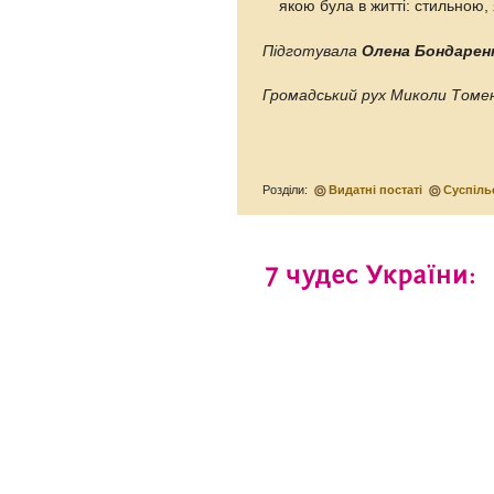
якою була в житті: стильною
Підготувала
Олена Бондарен
Громадський рух Миколи Томен
Розділи:
Видатні постаті
Суспіль