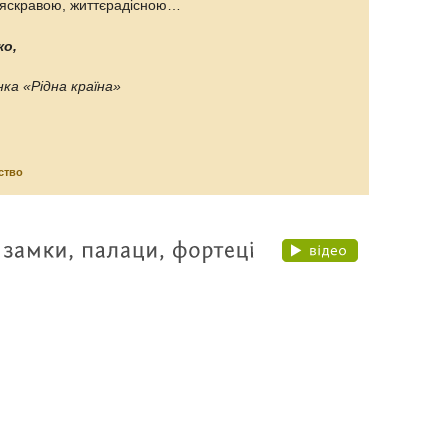
, яскравою, життєрадісною…
ко,
ка «Рідна країна»
ство