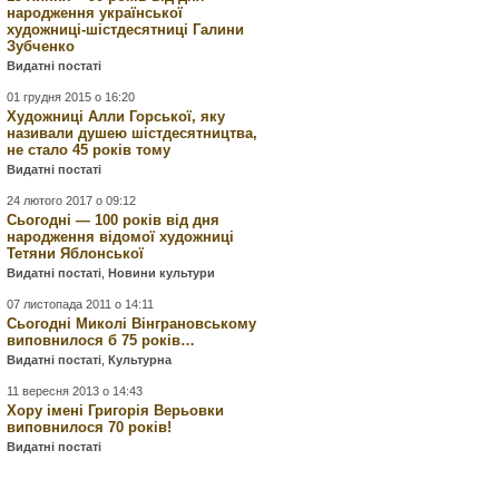
народження української
художниці-шістдесятниці Галини
Зубченко
Видатні постаті
01 грудня 2015 о 16:20
Художниці Алли Горської, яку
називали душею шістдесятництва,
не стало 45 років тому
Видатні постаті
24 лютого 2017 о 09:12
Сьогодні — 100 років від дня
народження відомої художниці
Тетяни Яблонської
Видатні постаті
,
Новини культури
07 листопада 2011 о 14:11
Сьогодні Миколі Вінграновському
виповнилося б 75 років…
Видатні постаті
,
Культурна
11 вересня 2013 о 14:43
Хору імені Григорія Верьовки
виповнилося 70 років!
Видатні постаті