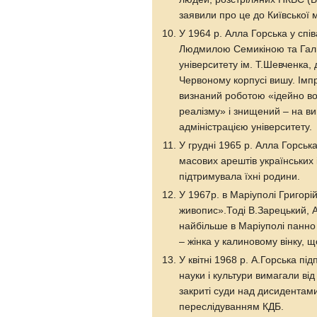
заявили про це до Київської м
У 1964 р. Алла Горська у сп
Людмилою Семикіною та Гали
університету ім. Т.Шевченка,
Червоному корпусі вишу. Імпр
визнаний роботою «ідейно в
реалізму» і знищений – на ви
адміністрацією університету.
У грудні 1965 р. Алла Горсь
масових арештів українських і
підтримувала їхні родини.
У 1967р. в Маріуполі Григорі
живопис».Тоді В.Зарецький, А
найбільше в Маріуполі панно (
– жінка у калиновому вінку, щ
У квітні 1968 р. А.Горська пі
науки і культури вимагали ві
закриті суди над дисидентами
переслідуванням КДБ.