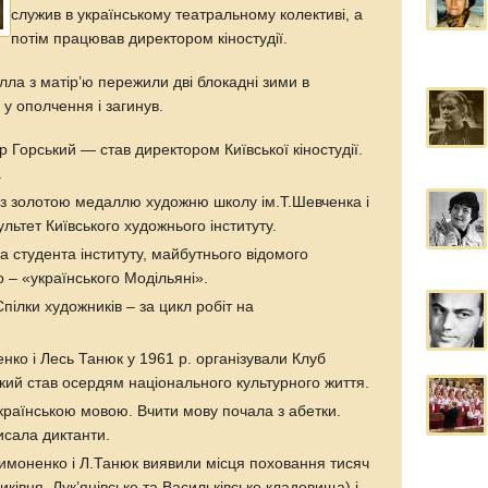
служив в українському театральному колективі, а
потім працював директором кіностудії.
 Алла з матір’ю пережили дві блокадні зими в
 у ополчення і загинув.
 Горський — став директором Київської кіностудії.
.
а з золотою медаллю художню школу ім.Т.Шевченка і
ьтет Київського художнього інституту.
за студента інституту, майбутнього відомого
 – «українського Модільяні».
пілки художників – за цикл робіт на
нко і Лесь Танюк у 1961 р. організували Клуб
кий став осердям національного культурного життя.
країнською мовою. Вчити мову почала з абетки.
исала диктанти.
Симоненко і Л.Танюк виявили місця поховання тисяч
ківня, Лук’янівське та Васильківське кладовища) і