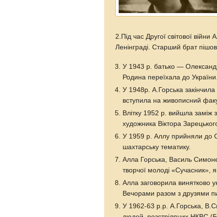
2.Під час Другої світової війни
Ленінграді. Старший брат пішов
У 1943 р. батько — Олександр
Родина переїхала до України
У 1948р. А.Горська закінчил
вступила на живописний факул
Влітку 1952 р. вийшла заміж 
художника Віктора Зарецького
У 1959 р. Аллу прийняли до С
шахтарську тематику.
Алла Горська, Василь Симоне
творчої молоді «Сучасник», я
Алла заговорила винятково у
Вечорами разом з друзями п
У 1962-63 р.р. А.Горська, В.
людей, розстріляних НКВС (Би